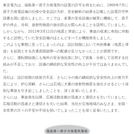
東京電力は、福島第一原子力発電所の設置の許可を得るために、1966年7月に
原子力発電設備の仕様や安全設計方針、安全解析の結果を記載した設置許可申
請書を国に提出しました。そこでは、多重の安全設備が確実に機能して、原子
炉の停止、冷却、放射性物資の放出防止が図られることを説明していました。
しかしながら、2011年3月11日の地震と津波により、事故の収束に有効に作動
すると説明していた安全設備のほとんどすべてが機能喪失しました。
このような事態に至ってしまったのは、設計段階において外的事象（地震と津
波）を起因とする共通原因故障への配慮が足りなかったことが原因です。
さらに、運転開始後にも海外の安全強化策に対して収集・分析して活用する仕
組みが不足しており、設備の継続的な安全性の向上が十分ではありませんでし
た。
当社は、設計段階の技術力不足、さらにその後の継続的な安全性向上の努力不
足により、炉心溶解、さらには広域に大量の放射性物質を放出させるという深
刻な事故を引き起こしましたことを、深く反省いたします。
さらには、事故発生以降、広報活動全般が迅速さと適切さを欠いていました。
広報活動の迅速さと適切さを欠いた結果、当社が立地地域のみなさま、全国・
全世界の方々の不安や不信を招いてしまったことを深く反省いたします。