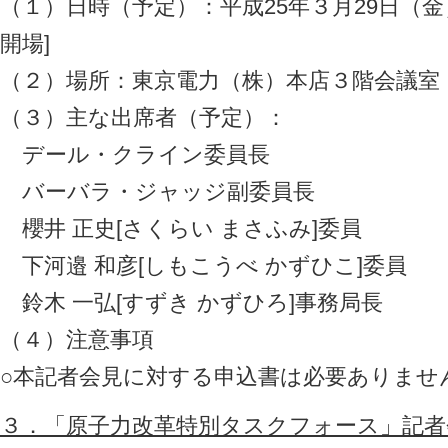
（１）日時（予定）：平成25年３月29日（金）1
開場]
（２）場所：東京電力（株）本店３階会議室
（３）主な出席者（予定）：
デール・クライン委員長
バーバラ・ジャッジ副委員長
櫻井 正史[さくらい まさふみ]委員
下河邉 和彦[しもこうべ かずひこ]委員
鈴木 一弘[すずき かずひろ]事務局長
（４）注意事項
○本記者会見に対する申込書は必要ありませ
３．「原子力改革特別タスクフォース」記者