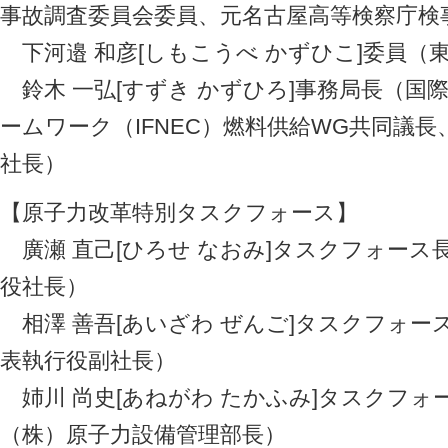
事故調査委員会委員、元名古屋高等検察庁検
下河邉 和彦[しもこうべ かずひこ]委員（
鈴木 一弘[すずき かずひろ]事務局長（国
ームワーク（IFNEC）燃料供給WG共同議
社長）
【原子力改革特別タスクフォース】
廣瀬 直己[ひろせ なおみ]タスクフォース
役社長）
相澤 善吾[あいざわ ぜんご]タスクフォー
表執行役副社長）
姉川 尚史[あねがわ たかふみ]タスクフォ
（株）原子力設備管理部長）