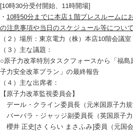
[10時30分受付開始、11時開場]
・
10時50分までに本店１階プレスルーム
の注意事項や当日のスケジュール等につい
（２）場所：東京電力（株）本店10階会議室
（３）主な議題：
○原子力改革特別タスクフォースから「福島
子力安全改革プラン」の最終報告
（４）主な出席者：
【原子力改革監視委員会】
デール・クライン委員長（元米国原子力規制
バーバラ・ジャッジ副委員長（英国原子力
櫻井 正史[さくらい まさふみ]委員（元国