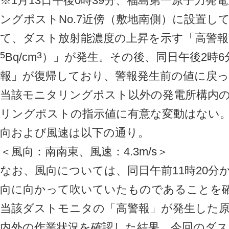
※1月13日午後0時39分、福島第一原子力
ングポストNo.7近傍（敷地南側）に設置し
て、ダスト放射能濃度の上昇を示す「高警報（警
5
3
Bq/cm
）」が発生。その後、同日午後2時
報」が復帰しており、警報発生前の値に戻
当該モニタリングポスト以外の発電所構内
リングポストの指示値に有意な変動はない。
向および風速は以下の通り。
＜風向：南南東、風速：4.3m/s＞
なお、風向については、同日午前11時20分
向に向かって吹いていたものであることを
当該ダストモニタの「高警報」が発生した
内外の作業状況を確認した結果、今回のダ