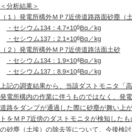
＜分析結果＞
（１）発電所構外ＭＰ7近傍道路路面砂塵（
5
・セシウム134：4.7×10
Bq／kg
6
・セシウム137：2.1×10
Bq／kg
（２）発電所構外ＭＰ7近傍道路法面土砂
4
・セシウム134：1.9×10
Bq／kg
4
・セシウム137：8.9×10
Bq／kg
上記の調査結果から、当該ダストモニタ「
発電所構内の作業に伴うものではなく、発電
道路をダンプが通過した際に砂塵が舞い上
トをＭＰ7近傍のダストモニタが検知したも
の砂塵（土埃）の除去等について、今後検討