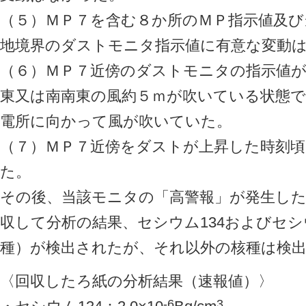
（５）ＭＰ７を含む８か所のＭＰ指示値及び
地境界のダストモニタ指示値に有意な変動
（６）ＭＰ７近傍のダストモニタの指示値
東又は南南東の風約５ｍが吹いている状態で
電所に向かって風が吹いていた。
（７）ＭＰ７近傍をダストが上昇した時刻
た。
その後、当該モニタの「高警報」が発生し
収して分析の結果、セシウム134およびセシ
種）が検出されたが、それ以外の核種は検出
〈回収したろ紙の分析結果（速報値）〉
-6
3