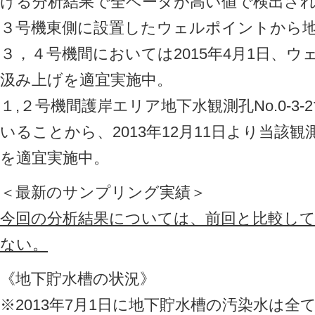
ける分析結果で全ベータが高い値で検出さ
３号機東側に設置したウェルポイントから
３，４号機間においては2015年4月1日、
汲み上げを適宜実施中。
１,２号機間護岸エリア地下水観測孔No.0-3
いることから、2013年12月11日より当該
を適宜実施中。
＜最新のサンプリング実績＞
今回の分析結果については、前回と比較し
ない。
《地下貯水槽の状況》
※2013年7月1日に地下貯水槽の汚染水は