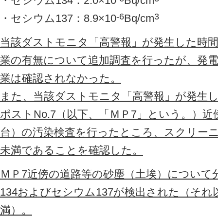
・セシウム134：2.0×10
Bq/cm
-6
3
・セシウム137：8.9×10
Bq/cm
当該ダストモニタ「高警報」が発生した時
業の有無について追加調査を行ったが、発
業は確認されなかった。
また、当該ダストモニタ「高警報」が発生
ポストNo.7（以下、「ＭＰ7」という。）
台）の汚染検査を行ったところ、スクリーニング
未満であることを確認した。
ＭＰ7近傍の道路等の砂塵（土埃）について
134およびセシウム137が検出された（そ
満）。