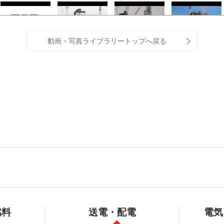
動画・写真ライブラリートップへ戻る
2017/9/14(木) 福島
2017/8/2(水) 福島第
2017/07/31(月) 福島
2017/7/27(木) ３号
第一原子…
一原子…
第一原子…
機燃料取…
2017/7/24(月) 3号機
3号機PCV内部調査
2017/7/19(水) 3号機
2017/6/27(火) 福島
PCV…
動画（19 日…
PCV…
第一原子…
2017/4/3（月） 1号
2017/3/30(木) 福島
2017/3/27(月)1号機
2017/03/09(木) 1号
機原子炉…
第一原子…
原子炉格…
機格納…
燃料
送電・配電
電気