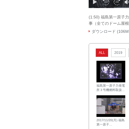
(1:50) 福島第一
事（全てのドーム屋根
ダウンロード (106M
ALL
2019
福島第一原子力発電
所３号機燃料取扱…
2017/11/20(月) 福島
第一原子…