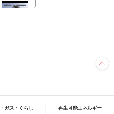
2017/7/27(木) １号
機復水器…
2017/6/20(火) 福島
第一原子…
2017/3/2(木)福島第
一原子力…
・ガス・くらし
再生可能エネルギー