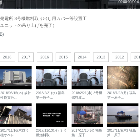
原子力発電所 3号機燃料取り出し用カバー等設置工
ユニットの吊り上げを完了）
B)
2018
2017
2016
2015
2014
2013
2012
20
2018/03/15(木) 放射
2018/2/21(水) 福島
2018/2/21(水) 3号機
2018/1/22(月) 福島
性物質分…
第一原子…
燃料取…
第一原子…
2017/11/16(木)3号
2017/11/13(月) ３号
2017/11/13(月) 福島
2017/11/9(木) 福島
機オペレー…
機燃料取…
第一原子…
第一原子…