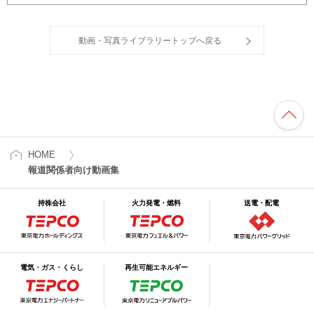
2012/11/2 福島第二原子力発電所４号機の燃料移動作
業
動画・写真ライブラリートップへ戻る
2012/10/22 福島第一原子力発電所2号機 代替温度計
設置作業 （設置開始ー完了）
2012/10/22 福島第一原子力発電所2号機 代替温度計
ワイヤガイド内視鏡
HOME
報道関係者向け動画集
2012/10/15 福島第一原子力発電所３号機 使用済燃料
プール内の水中カメラによる調査状況（10月11日実施
持株会社
火力発電・燃料
送電・配電
分）
2012/10/15 福島第一原子力発電所３号機 使用済燃料
プール内の水中カメラによる調査状況（10月12日実施
分）
電気・ガス・くらし
再生可能エネルギー
2012/10/12 福島第一原子力発電所１号機原子炉格納容
器内部調査（10/11実施分）＜ダイジェスト版＞