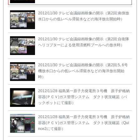
2012/11/30 テレビ会議録画映像の開示（第2回:南側放
水口からの低レベル滞留水などの海洋放出開始時）
2012/11/30 テレビ会議録画映像の開示（第2回:自衛隊
ヘリコプターによる使用済燃料プールへの放水時）
2012/11/30 テレビ会議録画映像の開示（第2回:5､6号
機放水口からの低レベル滞留水などの海洋放出開始
時）
2012/11/28 福島第一原子力発電所３号機 原子炉格納
容器(ＰＣＶ)ガス管理システム ダクト状況確認（パ
ックボットにて撮影）
2012/11/28 福島第一原子力発電所３号機 原子炉格納
容器(ＰＣＶ)ガス管理システム ダクト状況確認（Qui
nce2にて撮影）