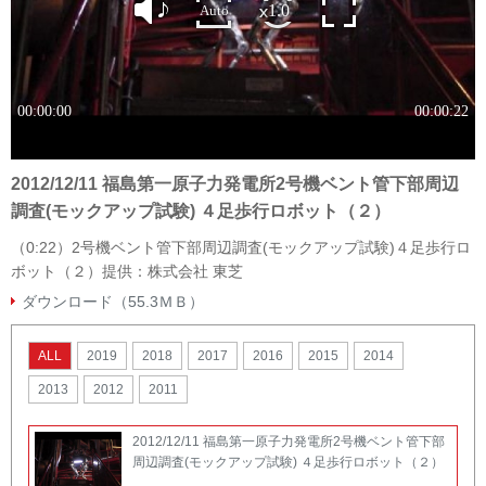
４号機Ｒ／Ｂオペレーティングフロア）
2012/12/14 IAEA視察風景（免震重要棟）
2012/12/14 IAEA視察風景(バス車内）
2012/12/11 福島第一原子力発電所2号機ベント管下部周辺
調査(モックアップ試験) ４足歩行ロボット（２）
（0:22）2号機ベント管下部周辺調査(モックアップ試験)４足歩行ロ
2012/12/11 福島第一原子力発電所2号機ベント管下部
ボット（２）提供：株式会社 東芝
周辺調査(モックアップ試験) ４足歩行ロボット（１）
ダウンロード（55.3ＭＢ）
2012/12/11 福島第一原子力発電所2号機ベント管下部
ALL
2019
2018
2017
2016
2015
2014
周辺調査(モックアップ試験) 小型走行車
2013
2012
2011
2012/12/11 福島第一原子力発電所2号機ベント管下部
周辺調査(モックアップ試験) ４足歩行ロボット（２）