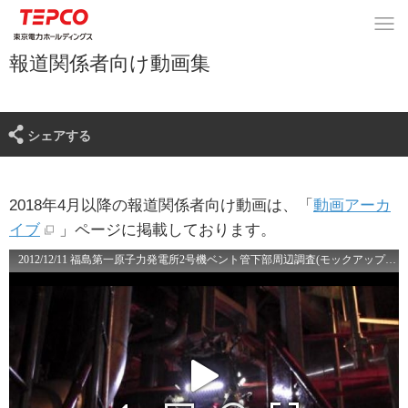
2012/12/21 新潟県技術委員会による視察（免震重要
棟・挨拶①）
報道関係者向け動画集
2012/12/21 福島第一原子力発電所 ３号使用済燃料プ
ールへ滑落した鉄骨瓦礫撤去
シェアする
2012/12/21 新潟県技術委員会による視察（５号機原
子炉建屋）
2018年4月以降の報道関係者向け動画は、「
動画アーカ
イブ
」ページに掲載しております。
2012/12/21 新潟県技術委員会による視察（1～4号機
海側）
2012/12/21 新潟県技術委員会による視察（４号機原
子炉建屋）
2012/12/19 IAEA視察風景（免震重要棟、バス車内、