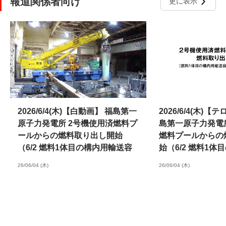
報道関係者向け
更に表示
2026/6/4(木)【白動画】 福島第一
2026/6/4(木)
原子力発電所 2号機使用済燃料プ
島第一原子力発電
ールからの燃料取り出し開始
燃料プールからの
（6/2 燃料1体目の構内用輸送容
始（6/2 燃料1
器収納までの状況）
容器収納までの状
26/06/04 (木)
26/06/04 (木)