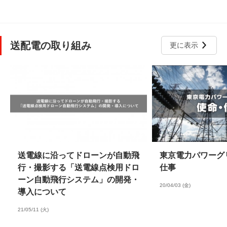
送配電の取り組み
更に表示
送電線に沿ってドローンが自動飛
東京電力パワーグ
行・撮影する「送電線点検用ドロ
仕事
ーン自動飛行システム」の開発・
20/04/03 (金)
導入について
21/05/11 (火)