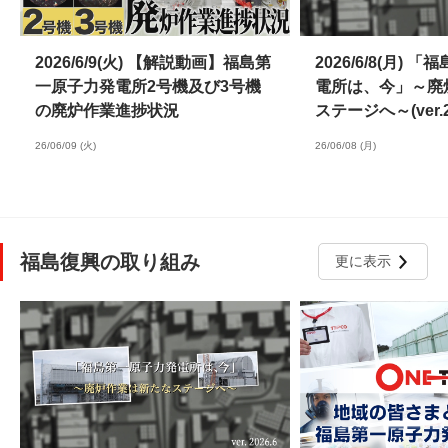
2026/6/9(火) 【解説動画】福島第
2026/6/8(月)
一原子力発電所2号機及び3号機
電所は、今」～廃
の廃炉作業進捗状況
ステージへ～(ver.20
26/06/09 (火)
26/06/08 (月)
福島復興の取り組み
更に表示