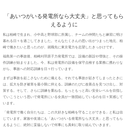
「あいつがいる発電所なら大丈夫」と思ってもら
えるように
私は柏崎で生まれ、小中高と野球部に所属し、チームの仲間たちと練習に明け
暮れる日々を過ごしてきました。そんなたくさんの思い出がつまった地元、柏
崎で働きたいと思ったのが、就職先に東京電力を志望したきっかけです。
福島第一の事故後、柏崎刈羽原子力発電所では、設備の新設や増強と、その操
作訓練が始まりました。今、私は発電所の設備を保守点検する業務に携わりな
がら、事故への対応訓練を日々行っています。
まずは事故を起こさないために備える。それでも事故が起きてしまったときに
は、拡大を防ぎ被害を最小限に抑える。訓練のたびに改善点を見つけ出し、対
策する。そして、さらに訓練を重ねる。もっともっと高い安全レベルを目指し
ていこうという思いで発電所にいる全員が一致団結しているのを日々実感して
います。
「発電所で働く自分たちは、この大好きな柏崎を守ることができる」と私は信
じています。家族や友達にも「あいつがいる発電所なら大丈夫」と思ってもら
えるように、絶対に妥協しないで何事にも真剣に取り組んでいきます。