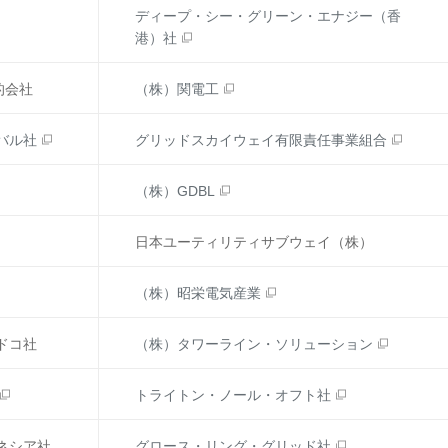
ディープ・シー・グリーン・エナジー（香
港）社
的会社
（株）関電工
バル社
グリッドスカイウェイ有限責任事業組合
（株）GDBL
日本ユーティリティサブウェイ（株）
（株）昭栄電気産業
ドコ社
（株）タワーライン・ソリューション
トライトン・ノール・オフト社
ネシア社
グロース・リング・グリッド社