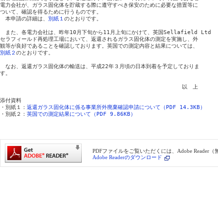
電力会社が、ガラス固化体を貯蔵する際に遵守すべき保安のために必要な措置等に

ついて、確認を得るために行うものです。

　本申請の詳細は、
別紙１
のとおりです。

　また、各電力会社は、昨年10月下旬から11月上旬にかけて、英国Sellafield Ltd

セラフィールド再処理工場において、返還されるガラス固化体の測定を実施し、外

別紙２
のとおりです。

　なお、返還ガラス固化体の輸送は、平成22年３月頃の日本到着を予定しておりま

す。

　　　　　　　　　　　　　　　　　　　　　　　　　　　　　　　　　　以　上

添付資料

・別紙１：
返還ガラス固化体に係る事業所外廃棄確認申請について（PDF 14.3KB）
・別紙２：
英国での測定結果について（PDF 9.86KB）
PDFファイルをご覧いただくには、Adobe Reade
Adobe Readerのダウンロード