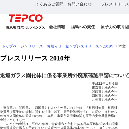
よくあるご質問・お問い合わせ
プレスリリース
会社情報
福島への責任
原子力の取り組
トップページ
>
リリース・お知らせ一覧
>
プレスリリース
>
2010年
>
本文
プレスリリース 2010年
返還ガラス固化体に係る事業所外廃棄確認申請につい
　　　　　　　　　　　　　　　　　　　　　　　　　　　　　平成22年１月６日

　　　　　　　　　　　　　　　　　　　　　　　　　　　　　東京電力株式会社

　　　　　　　　　　　　　　　　　　　　　　　　　　　　　関西電力株式会社

　　　　　　　　　　　　　　　　　　　　　　　　　　　　　四国電力株式会社

　　　　　　　　　　　　　　　　　　　　　　　　　　　　　九州電力株式会社

　東京電力、関西電力、四国電力および九州電力の４社は、「核原料物質、核燃料

物質及び原子炉の規制に関する法律（以下、原子炉等規制法）」に従い、海外から

のガラス固化体の返還のために、本日、事業所外廃棄確認を原子力安全基盤機構に

申請いたしました。

　このたびの申請は、平成21年度に青森県六ヶ所村にある日本原燃株式会社の廃棄

物管理施設に搬入を予定している返還ガラス固化体28本分について、荷主である各
