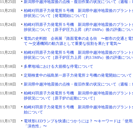
11月25日
新潟県中越沖地震後の点検・復旧作業の状況について（週報：1
11月25日
柏崎刈羽原子力発電所５号機 新潟県中越沖地震後のプラント
捗状況について［発電開始について］
11月24日
柏崎刈羽原子力発電所５号機 新潟県中越沖地震後のプラント
捗状況について［原子炉圧力上昇（約7.0MPa）後の評価につ
11月22日
電気の史料館 企画展『路面電車の走る街 〜都市の交通と電
て 〜交通機関の動力源として重要な役割を果たす電気〜
11月22日
柏崎刈羽原子力発電所５号機 新潟県中越沖地震後のプラント
捗状況について［原子炉圧力上昇（約3.5MPa）後の評価につ
11月18日
多摩地域における大規模な停電について
11月18日
定期検査中の福島第一原子力発電所２号機の発電開始について
11月18日
新潟県中越沖地震後の点検・復旧作業の状況について（週報：1
11月18日
柏崎刈羽原子力発電所５号機 新潟県中越沖地震後のプラント
捗状況について［原子炉の起動について］
11月17日
柏崎刈羽原子力発電所５号機 新潟県中越沖地震後のプラント
始について
11月17日
電球形LEDランプを快適につかうには？ 〜キーワードは「使
「演色性」〜