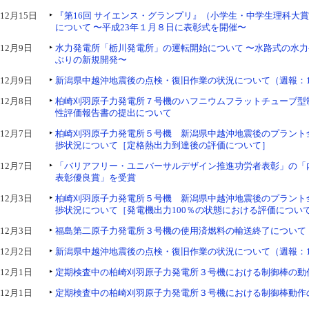
12月15日
『第16回 サイエンス・グランプリ』（小学生・中学生理科大
について 〜平成23年１月８日に表彰式を開催〜
12月9日
水力発電所「栃川発電所」の運転開始について 〜水路式の水力
ぶりの新規開発〜
12月9日
新潟県中越沖地震後の点検・復旧作業の状況について（週報：1
12月8日
柏崎刈羽原子力発電所７号機のハフニウムフラットチューブ型
性評価報告書の提出について
12月7日
柏崎刈羽原子力発電所５号機 新潟県中越沖地震後のプラント
捗状況について［定格熱出力到達後の評価について］
12月7日
「バリアフリー・ユニバーサルデザイン推進功労者表彰」の「
表彰優良賞」を受賞
12月3日
柏崎刈羽原子力発電所５号機 新潟県中越沖地震後のプラント
捗状況について［発電機出力100％の状態における評価につい
12月3日
福島第二原子力発電所３号機の使用済燃料の輸送終了について
12月2日
新潟県中越沖地震後の点検・復旧作業の状況について（週報：1
12月1日
定期検査中の柏崎刈羽原子力発電所３号機における制御棒の動
12月1日
定期検査中の柏崎刈羽原子力発電所３号機における制御棒動作