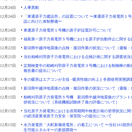
12月24日
人事異動
12月24日
「東通原子力建設所」の設置について 〜東通原子力発電所１
設に向けた体制整備〜
12月24日
東通原子力発電所１号機の原子炉設置許可について
12月22日
福島第一原子力発電所５号機における原子炉自動停止に関する
12月22日
新潟県中越沖地震後の点検・復旧作業の状況について（週報：1
12月21日
当社柏崎刈羽原子力発電所における点検計画に関する調査状況
12月17日
定期検査中の柏崎刈羽原子力発電所３号機における制御棒の動
報告書の提出について
12月17日
冬の暖房はエアコンが主役 −暖房性能の向上と冬期使用実態調
12月16日
新潟県中越沖地震後の点検・復旧作業の状況について（週報：1
12月15日
柏崎刈羽原子力発電所５号機 新潟県中越沖地震後のプラント
捗状況について［系統機能試験終了後の評価について］
12月15日
当社原子力発電所における供用期間中検査計画の管理状況に関
の経済産業省原子力安全・保安院への提出について
12月15日
水力発電所「大町新堰発電所」の着工について 〜当社163箇
生可能エネルギーの新規開発〜