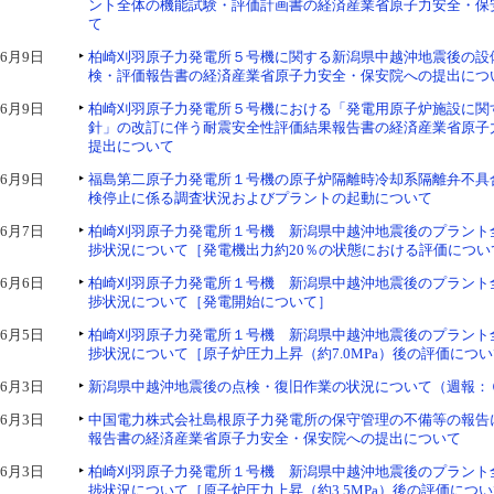
ント全体の機能試験・評価計画書の経済産業省原子力安全・保
て
6月9日
柏崎刈羽原子力発電所５号機に関する新潟県中越沖地震後の設
検・評価報告書の経済産業省原子力安全・保安院への提出につ
6月9日
柏崎刈羽原子力発電所５号機における「発電用原子炉施設に関
針」の改訂に伴う耐震安全性評価結果報告書の経済産業省原子
提出について
6月9日
福島第二原子力発電所１号機の原子炉隔離時冷却系隔離弁不具
検停止に係る調査状況およびプラントの起動について
6月7日
柏崎刈羽原子力発電所１号機 新潟県中越沖地震後のプラント
捗状況について［発電機出力約20％の状態における評価につい
6月6日
柏崎刈羽原子力発電所１号機 新潟県中越沖地震後のプラント
捗状況について［発電開始について］
6月5日
柏崎刈羽原子力発電所１号機 新潟県中越沖地震後のプラント
捗状況について［原子炉圧力上昇（約7.0MPa）後の評価につ
6月3日
新潟県中越沖地震後の点検・復旧作業の状況について（週報：
6月3日
中国電力株式会社島根原子力発電所の保守管理の不備等の報告
報告書の経済産業省原子力安全・保安院への提出について
6月3日
柏崎刈羽原子力発電所１号機 新潟県中越沖地震後のプラント
捗状況について［原子炉圧力上昇（約3.5MPa）後の評価につ