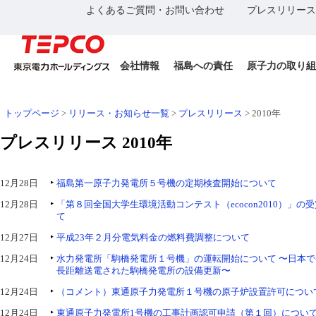
よくあるご質問・お問い合わせ
プレスリリース
会社情報
福島への責任
原子力の取り組
トップページ
>
リリース・お知らせ一覧
>
プレスリリース
> 2010年
プレスリリース 2010年
12月28日
福島第一原子力発電所５号機の定期検査開始について
12月28日
「第８回全国大学生環境活動コンテスト（ecocon2010）」の
て
12月27日
平成23年２月分電気料金の燃料費調整について
12月24日
水力発電所「駒橋発電所１号機」の運転開始について 〜日本
長距離送電された駒橋発電所の設備更新〜
12月24日
（コメント）東通原子力発電所１号機の原子炉設置許可につい
12月24日
東通原子力発電所1号機の工事計画認可申請（第１回）につい