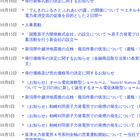
10月18日
発行新株式数の決定に関するお知らせ
10月18日
「でんきのふるさと ふれあいの森」の開催について 〜エネル
電力産消交流の促進を目的とした２日間〜
10月15日
人事異動
10月15日
「国際原子力開発株式会社」の設立について 〜原子力発電プ
案活動を行う新会社の設立〜
10月14日
新潟県中越沖地震後の点検・復旧作業の状況について（週報：1
10月12日
発行価格等の決定に関するお知らせ（金融商品取引法第15条第
文）
10月12日
発行価格及び売出価格等の決定に関するお知らせ
10月8日
（お知らせ）オール電化体験型ショールーム「Switch! Statio
ついて 〜立川の街に新しく誕生するオール電化体験型ショール
10月7日
新潟県中越沖地震後の点検・復旧作業の状況について（週報：1
10月5日
（お知らせ）柏崎刈羽原子力発電所での発煙の発生について（
10月5日
（お知らせ）柏崎刈羽原子力発電所での発煙の発生について（
10月5日
（お知らせ）柏崎刈羽原子力発電所での発煙の発生について（
10月5日
富津火力発電所４号系列全軸の営業運転開始について 〜当社
用発電所〜