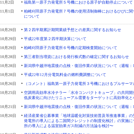
11月2日
福島第一原子力発電所５号機における原子炉自動停止について
11月1日
柏崎刈羽原子力発電所７号機の使用済制御棒におけるひびに関
について
10月29日
第２四半期累計期間業績予想との差異に関するお知らせ
10月29日
平成22年度第２四半期決算について
10月29日
柏崎刈羽原子力発電所６号機の定期検査開始について
10月28日
第三者割当増資における発行株式数の確定に関するお知らせ
10月28日
新潟県中越沖地震後の点検・復旧作業の状況について（週報：1
10月28日
平成22年12月分電気料金の燃料費調整について
10月26日
（コメント）福島第一原子力発電所３号機におけるプルサーマ
10月25日
空調用高効率水冷チラー「水冷コンパクトキューブ」の共同開
低炭素化に向けたリニューアル需要をターゲットに高効率化と
10月21日
新潟県中越沖地震後の点検・復旧作業の状況について（週報：1
10月20日
経済産業省公募事業「地球温暖化対策技術普及等推進事業」の
発電所の導入による二国間クレジットの制度化検討」の実施に
所の導入による温室効果ガス削減の方法論を検討〜