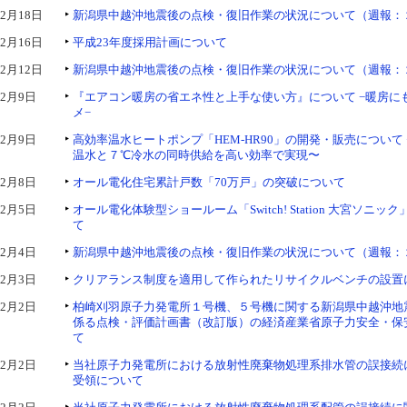
2月18日
新潟県中越沖地震後の点検・復旧作業の状況について（週報：２
2月16日
平成23年度採用計画について
2月12日
新潟県中越沖地震後の点検・復旧作業の状況について（週報：２
2月9日
『エアコン暖房の省エネ性と上手な使い方』について −暖房に
メ−
2月9日
高効率温水ヒートポンプ「HEM-HR90」の開発・販売について
温水と７℃冷水の同時供給を高い効率で実現〜
2月8日
オール電化住宅累計戸数「70万戸」の突破について
2月5日
オール電化体験型ショールーム「Switch! Station 大宮ソニ
て
2月4日
新潟県中越沖地震後の点検・復旧作業の状況について（週報：
2月3日
クリアランス制度を適用して作られたリサイクルベンチの設置
2月2日
柏崎刈羽原子力発電所１号機、５号機に関する新潟県中越沖地
係る点検・評価計画書（改訂版）の経済産業省原子力安全・保
て
2月2日
当社原子力発電所における放射性廃棄物処理系排水管の誤接続
受領について