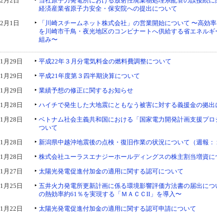
2月2日
当社原子力発電所における放射性廃棄物処理系配管の誤接続に
経済産業省原子力安全・保安院への提出について
2月1日
「川崎スチームネット株式会社」の営業開始について 〜高効
を川崎市千鳥・夜光地区のコンビナートへ供給する省エネルギ
組み〜
1月29日
平成22年３月分電気料金の燃料費調整について
1月29日
平成21年度第３四半期決算について
1月29日
業績予想の修正に関するお知らせ
1月28日
ハイチで発生した大地震にともなう被害に対する義援金の拠出
1月28日
ベトナム社会主義共和国における「国家電力開発計画支援プロ
ついて
1月28日
新潟県中越沖地震後の点検・復旧作業の状況について（週報：１
1月28日
株式会社ユーラスエナジーホールディングスの株主割当増資に
1月27日
太陽光発電促進付加金の適用に関する認可について
1月25日
五井火力発電所更新計画に係る環境影響評価方法書の届出につ
の熱効率約61％を実現する「ＭＡＣＣII」を導入〜
1月22日
太陽光発電促進付加金の適用に関する認可申請について