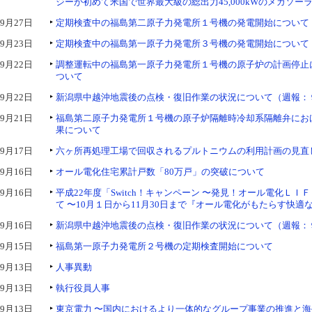
ジーが初めて米国で世界最大級の総出力45,000kWのメガソー
9月27日
定期検査中の福島第二原子力発電所１号機の発電開始について
9月23日
定期検査中の福島第一原子力発電所３号機の発電開始について
9月22日
調整運転中の福島第一原子力発電所１号機の原子炉の計画停止
ついて
9月22日
新潟県中越沖地震後の点検・復旧作業の状況について（週報：９
9月21日
福島第二原子力発電所１号機の原子炉隔離時冷却系隔離弁にお
果について
9月17日
六ヶ所再処理工場で回収されるプルトニウムの利用計画の見直
9月16日
オール電化住宅累計戸数「80万戸」の突破について
9月16日
平成22年度「Switch！キャンペーン 〜発見！オール電化ＬＩ
て 〜10月１日から11月30日まで『オール電化がもたらす快適
9月16日
新潟県中越沖地震後の点検・復旧作業の状況について（週報：９
9月15日
福島第一原子力発電所２号機の定期検査開始について
9月13日
人事異動
9月13日
執行役員人事
9月13日
東京電力 〜国内におけるより一体的なグループ事業の推進と