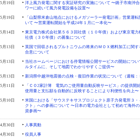
5月19日
洋上風力発電に関する実証研究の実施について 〜銚子市南沖
ワーに続いて風力発電設備を設置〜
5月19日
「山梨県米倉山地点におけるメガソーラー発電計画」営業運転
いて 〜営業運転開始を平成24年１月に一本化〜
5月14日
東京電力株式会社第５６３回社債（１０年債）および東京電力
社債（３０年債）の募集について
5月13日
英国で回収されるプルトニウムの将来のＭＯＸ燃料加工に関す
合意について
5月13日
当社ホームページにおける停電情報公開サービスの開始につい
ルタイムに、そして地図でわかりやすくご提供〜
5月13日
新潟県中越沖地震後の点検・復旧作業の状況について（週報：５
5月11日
「ＣＯ2家計簿 電気のご使用量自動反映サービス」の提供開始
使用量と支払額を自動的に反映することにより利便性を向上〜
5月10日
米国における「サウステキサスプロジェクト原子力発電所３・
クト」への参画について 〜日本の電力会社として初めて海外
資参画〜
4月30日
人事異動
4月30日
役員人事