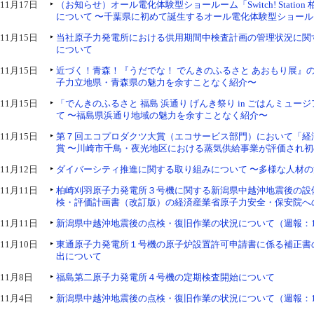
11月17日
（お知らせ）オール電化体験型ショールーム「Switch! Statio
について 〜千葉県に初めて誕生するオール電化体験型ショール
11月15日
当社原子力発電所における供用期間中検査計画の管理状況に関
について
11月15日
近づく！青森！『うだでな！ でんきのふるさと あおもり展』の
子力立地県・青森県の魅力を余すことなく紹介〜
11月15日
「でんきのふるさと 福島 浜通り げんき祭り in ごはんミュー
て 〜福島県浜通り地域の魅力を余すことなく紹介〜
11月15日
第７回エコプロダクツ大賞（エコサービス部門）において「経
賞 〜川崎市千鳥・夜光地区における蒸気供給事業が評価され
11月12日
ダイバーシティ推進に関する取り組みについて 〜多様な人材
11月11日
柏崎刈羽原子力発電所３号機に関する新潟県中越沖地震後の設
検・評価計画書（改訂版）の経済産業省原子力安全・保安院へ
11月11日
新潟県中越沖地震後の点検・復旧作業の状況について（週報：1
11月10日
東通原子力発電所１号機の原子炉設置許可申請書に係る補正書
出について
11月8日
福島第二原子力発電所４号機の定期検査開始について
11月4日
新潟県中越沖地震後の点検・復旧作業の状況について（週報：1