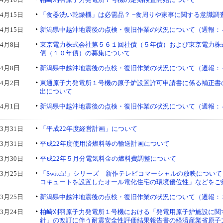
4月15日
「食器洗い乾燥機」は必需品？ −食周りや家事に関する意識調
4月15日
新潟県中越沖地震後の点検・復旧作業の状況について（週報：４
4月8日
東京電力株式会社第５６１回社債（５年債）および東京電力株
債（１０年債）の募集について
4月8日
新潟県中越沖地震後の点検・復旧作業の状況について（週報：
4月2日
東通原子力発電所１号機の原子炉設置許可申請書に係る補正書
出について
4月1日
新潟県中越沖地震後の点検・復旧作業の状況について（週報：
3月31日
「平成22年度経営計画」について
3月31日
平成22年度使用済燃料等の輸送計画について
3月30日
平成22年５月分電気料金の燃料費調整について
3月25日
「Switch!」シリーズ 新作テレビコマーシャルの放映につい
コキュートを設置したオール電化住宅の環境優位性」などをご
3月25日
新潟県中越沖地震後の点検・復旧作業の状況について（週報：３
3月24日
柏崎刈羽原子力発電所１号機における「発電用原子炉施設に関
針」の改訂に伴う耐震安全性評価結果報告書の経済産業省原子