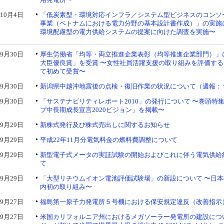
10月4日
「低炭素型・環境対応インフラ／システム型ビジネスのコンソ
事業（ベトナムにおける電力分野の基本設計書作成）」の実施
環境配慮型の電力供給システムの提案に向けた調査を実施〜
9月30日
厚生労働省「均等・両立推進企業表彰（均等推進企業部門）」
大臣優良賞」を受賞 〜女性社員活躍支援の取り組みを評価す
て初めて受賞〜
9月30日
新潟県中越沖地震後の点検・復旧作業の状況について（週報：９
9月30日
「サステナビリティレポート2010」の発行について 〜巻頭特
プ中長期成長宣言2020ビジョン」を掲載〜
9月29日
新株式発行及び株式売出しに関するお知らせ
9月29日
平成22年11月分電気料金の燃料費調整について
9月29日
新型電子式メータの実証試験の開始およびこれに伴う電気供給
て
9月29日
「大型リチウムイオン電池評価試験場」の新設について 〜日
内初の取り組み〜
9月27日
福島第一原子力発電所５号機における保安規定違反（改善指示
9月27日
米国カリフォルニア州におけるメガソーラー発電所の建設につ