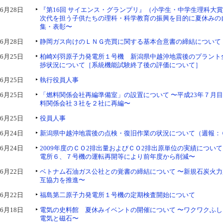
6月28日
『第16回 サイエンス・グランプリ』（小学生・中学生理科大賞
次代を担う子供たちの理科・科学教育の振興を目的に夏休みの
集・表彰〜
6月28日
静岡ガス向けのＬＮＧ売買に関する基本合意書の締結について
6月25日
柏崎刈羽原子力発電所１号機 新潟県中越沖地震後のプラント
捗状況について［系統機能試験終了後の評価について］
6月25日
執行役員人事
6月25日
「燃料関係会社再編準備室」の設置について 〜平成23年７月
料関係会社３社を２社に再編〜
6月25日
役員人事
6月24日
新潟県中越沖地震後の点検・復旧作業の状況について（週報：６
6月24日
2009年度のＣＯ2排出量およびＣＯ2排出原単位の実績につい
電所６、７号機の運転再開等により前年度から削減〜
6月22日
ベトナム石油ガス公社との覚書の締結について 〜新規石炭火
互協力を推進〜
6月22日
福島第二原子力発電所１号機の定期検査開始について
6月18日
電気の史料館 夏休みイベントの開催について 〜ワクワクふ
電気と磁石〜