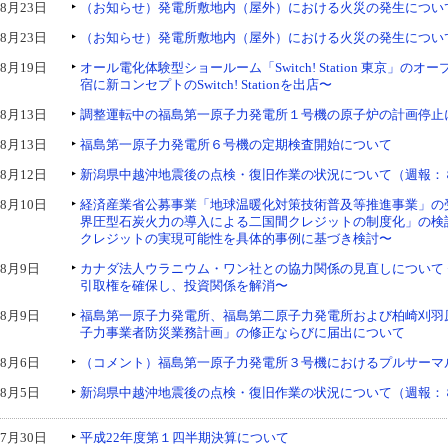
8月23日
（お知らせ）発電所敷地内（屋外）における火災の発生につい
8月23日
（お知らせ）発電所敷地内（屋外）における火災の発生につい
8月19日
オール電化体験型ショールーム「Switch! Station 東京」のオ
宿に新コンセプトのSwitch! Stationを出店〜
8月13日
調整運転中の福島第一原子力発電所１号機の原子炉の計画停止
8月13日
福島第一原子力発電所６号機の定期検査開始について
8月12日
新潟県中越沖地震後の点検・復旧作業の状況について（週報：８
8月10日
経済産業省公募事業「地球温暖化対策技術普及等推進事業」の
界圧型石炭火力の導入による二国間クレジットの制度化」の検
クレジットの実現可能性を具体的事例に基づき検討〜
8月9日
カナダ法人ウラニウム・ワン社との協力関係の見直しについて
引取権を確保し、投資関係を解消〜
8月9日
福島第一原子力発電所、福島第二原子力発電所および柏崎刈羽
子力事業者防災業務計画」の修正ならびに届出について
8月6日
（コメント）福島第一原子力発電所３号機におけるプルサーマ
8月5日
新潟県中越沖地震後の点検・復旧作業の状況について（週報：
7月30日
平成22年度第１四半期決算について