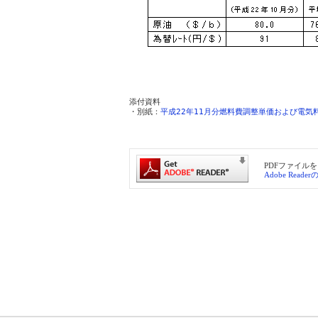
添付資料

・別紙：
平成22年11月分燃料費調整単価および電気料金
PDFファイルを
Adobe Read