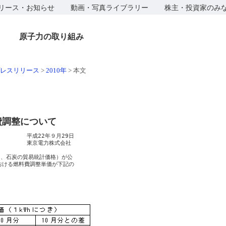
リース・お知らせ
動画・写真ライブラリー
株主・投資家のみ
原子力の取り組み
レスリリース
>
2010年
>
本文
費調整について
　　　　平成22年９月29日

　　　　　東京電力株式会社

、石炭の貿易統計価格）が公

おける燃料費調整単価が下記の
