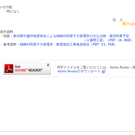
○その他

　・特になし

添付資料

・別紙：
新潟県中越沖地震発生による柏崎刈羽原子力発電所の主な点検・復旧作業予定
（４週間工程）（PDF 16.8KB）
・参考資料：
柏崎刈羽原子力発電所　耐震強化工事進捗状況（PDF 51.7KB）
PDFファイルをご覧いただくには、Adobe Reade
Adobe Readerのダウンロード