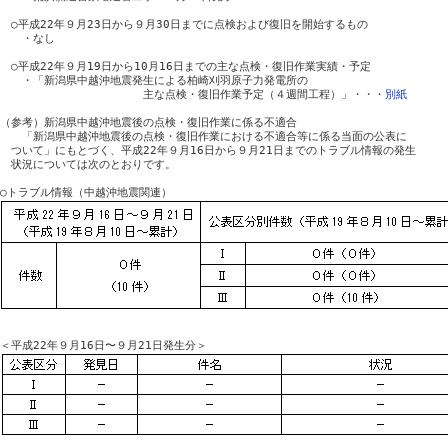
　○平成22年９月23日から９月30日までに点検および復旧を開始するもの

　　・なし

　○平成22年９月19日から10月16日までの主な点検・復旧作業実績・予定

　　・「新潟県中越沖地震発生による柏崎刈羽原子力発電所の

　　　　　　　　　　　　　主な点検・復旧作業予定（４週間工程）」・・・
別紙
（参考）新潟県中越沖地震後の点検・復旧作業に係る不適合

　　「新潟県中越沖地震後の点検・復旧作業における不適合等に係る当面の公表に

　ついて」にもとづく、平成22年９月16日から９月21日までのトラブル情報の発生

　状況については次のとおりです。
