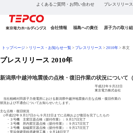
よくあるご質問・お問い合わせ
プレスリリース
会社情報
福島への責任
原子力の取り組
トップページ
>
リリース・お知らせ一覧
>
プレスリリース
>
2010年
>
本文
プレスリリース 2010年
新潟県中越沖地震後の点検・復旧作業の状況について（
　　　　　　　　　　　　　　　　　　　　　　　　　　　　　平成22年９月22日

　　　　　　　　　　　　　　　　　　　　　　　　　　　　　東京電力株式会社

　当社柏崎刈羽原子力発電所における新潟県中越沖地震後の主な点検・復旧作業の

状況および不適合についてお知らせいたします。

主な点検・復旧状況

　○平成22年９月17日から９月22日までに点検および復旧を完了したもの

　　・３号機　主変圧器点検（据付作業）：９月17日完了

　　・３号機　所内変圧器点検（据付作業）：９月17日完了

　　・３号機　励磁変圧器点検（据付作業）：９月17日完了

　　・荒浜側避雷鉄塔建替工事：９月18日完了
