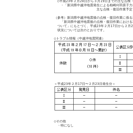
　○平成23年２月20日から３月19日までの主な点検
　　・「新潟県中越沖地震発生による柏崎刈羽原子力発
　　　　　　　　　　　　　主な点検・復旧作業予定
（参考）新潟県中越沖地震後の点検・復旧作業に係る不
　　「新潟県中越沖地震後の点検・復旧作業における
　ついて」にもとづく、平成23年２月17日から２月2
　状況については次のとおりです。

○その他

　・特になし
