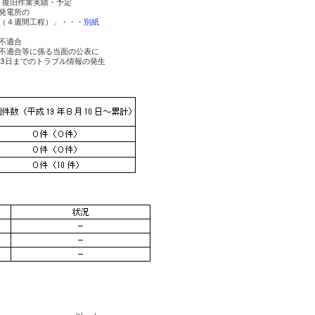
・復旧作業実績・予定

電所の

（４週間工程）」・・・
別紙
適合

不適合等に係る当面の公表に

3日までのトラブル情報の発生
