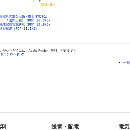
発電所の主な点検・復旧作業予定
（４週間工程）（PDF 16.8KB）
試験実施状況（PDF 18.2KB）
状況（PDF 51.1KB）
ご覧いただくには、Adobe Reader（無料）が必要です。
erのダウンロード
一
燃料
送電・配電
電気