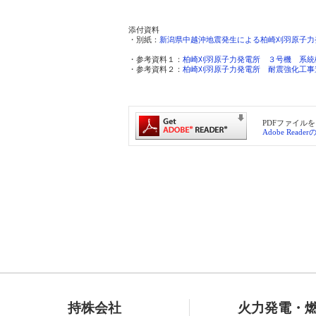
添付資料

・別紙：
新潟県中越沖地震発生による柏崎刈羽原子力
・参考資料１：
柏崎刈羽原子力発電所　３号機　系統機能
・参考資料２：
柏崎刈羽原子力発電所　耐震強化工事進捗
PDFファイルを
Adobe Read
持株会社
火力発電・