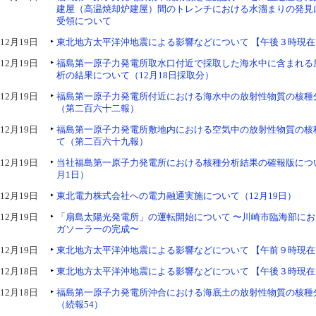
建屋（高温焼却炉建屋）間のトレンチにおける水溜まりの発見
受領について
12月19日
東北地方太平洋沖地震による影響などについて 【午後３時現在
12月19日
福島第一原子力発電所取水口付近で採取した海水中に含まれる
析の結果について（12月18日採取分）
12月19日
福島第一原子力発電所付近における海水中の放射性物質の核種
（第二百六十二報）
12月19日
福島第一原子力発電所敷地内における空気中の放射性物質の核
て（第二百六十九報）
12月19日
当社福島第一原子力発電所における核種分析結果の確報版について
月1日）
12月19日
東北電力株式会社への電力融通実施について（12月19日）
12月19日
「扇島太陽光発電所」の運転開始について 〜川崎市臨海部に
ガソーラーの完成〜
12月19日
東北地方太平洋沖地震による影響などについて 【午前９時現在
12月18日
東北地方太平洋沖地震による影響などについて 【午後３時現在
12月18日
福島第一原子力発電所沖合における海底土の放射性物質の核種
（続報54）