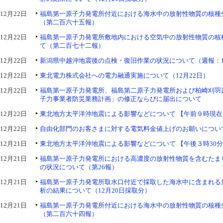
12月22日
福島第一原子力発電所付近における海水中の放射性物質の核種
（第二百六十五報）
12月22日
福島第一原子力発電所敷地内における空気中の放射性物質の核
て（第二百七十二報）
12月22日
新潟県中越沖地震後の点検・復旧作業の状況について（週報：1
12月22日
東北電力株式会社への電力融通実施について（12月22日）
12月22日
福島第一原子力発電所、福島第二原子力発電所および柏崎刈羽
子力事業者防災業務計画」の修正ならびに届出について
12月22日
東北地方太平洋沖地震による影響などについて 【午前９時現在
12月22日
自由化部門のお客さまに対する電気料金値上げのお願いについ
12月21日
東北地方太平洋沖地震による影響などについて 【午後３時30
12月21日
福島第一原子力発電所における高濃度の放射性物質を含むたま
の状況について（第26報）
12月21日
福島第一原子力発電所取水口付近で採取した海水中に含まれる
析の結果について（12月20日採取分）
12月21日
福島第一原子力発電所付近における海水中の放射性物質の核種
（第二百六十四報）