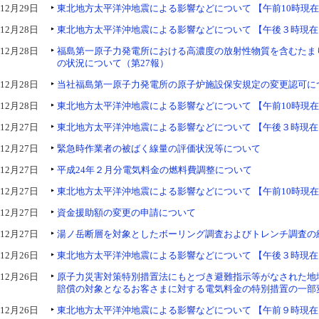
12月29日
東北地方太平洋沖地震による影響などについて 【午前10時現
12月28日
東北地方太平洋沖地震による影響などについて 【午後３時現在
12月28日
福島第一原子力発電所における高濃度の放射性物質を含むたま
の状況について（第27報）
12月28日
当社福島第一原子力発電所の原子炉施設保安規定の変更認可に
12月28日
東北地方太平洋沖地震による影響などについて 【午前10時現
12月27日
東北地方太平洋沖地震による影響などについて 【午後３時現在
12月27日
緊急時作業者の被ばく線量の評価状況等について
12月27日
平成24年２月分電気料金の燃料費調整について
12月27日
東北地方太平洋沖地震による影響などについて 【午前10時現
12月27日
資金援助額の変更の申請について
12月27日
湯ノ岳断層を対象としたボーリング調査およびトレンチ調査の
12月26日
東北地方太平洋沖地震による影響などについて 【午後３時現在
12月26日
原子力災害対策特別措置法にもとづき避難指示等がなされた地
賠償の対象となるお客さまに対する電気料金の特別措置の一部
12月26日
東北地方太平洋沖地震による影響などについて 【午前９時現在