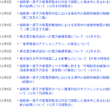
12月9日
福島第一原子力発電所取水口付近で採取した海水中に含まれる
析の結果について（12月８日採取分）
12月9日
福島第一原子力発電所付近における海水中の放射性物質の核種
（第二百五十二報）
12月9日
福島第一原子力発電所敷地内における空気中の放射性物質の核
て（第二百五十九報）
12月9日
東北電力株式会社への電力融通実施について（12月９日）
12月9日
「改革推進のアクションプラン」の策定について
12月9日
東北電力株式会社への電力融通実施について（12月９日）
12月9日
東北地方太平洋沖地震による影響などについて 【午前９時現在
12月8日
福島第一原子力発電所１〜４号機に対する「中期的安全確保の
済産業省原子力安全・保安院への報告について（その２）
12月8日
福島第一原子力発電所構内における土壌中の放射性物質の核種
（続報42）
12月8日
福島第一原子力発電所タービン建屋付近のサブドレンからの放
いて（12月７日採取分）
12月8日
福島第一原子力発電所取水口付近で採取した海水中に含まれる
析の結果について（12月７日採取分）