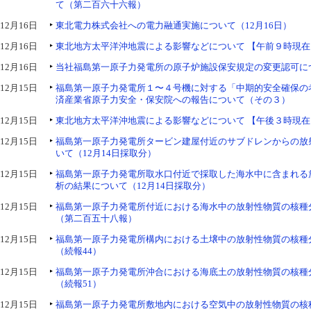
て（第二百六十六報）
12月16日
東北電力株式会社への電力融通実施について（12月16日）
12月16日
東北地方太平洋沖地震による影響などについて 【午前９時現在
12月16日
当社福島第一原子力発電所の原子炉施設保安規定の変更認可に
12月15日
福島第一原子力発電所１〜４号機に対する「中期的安全確保の
済産業省原子力安全・保安院への報告について（その３）
12月15日
東北地方太平洋沖地震による影響などについて 【午後３時現在
12月15日
福島第一原子力発電所タービン建屋付近のサブドレンからの放
いて（12月14日採取分）
12月15日
福島第一原子力発電所取水口付近で採取した海水中に含まれる
析の結果について（12月14日採取分）
12月15日
福島第一原子力発電所付近における海水中の放射性物質の核種
（第二百五十八報）
12月15日
福島第一原子力発電所構内における土壌中の放射性物質の核種
（続報44）
12月15日
福島第一原子力発電所沖合における海底土の放射性物質の核種
（続報51）
12月15日
福島第一原子力発電所敷地内における空気中の放射性物質の核