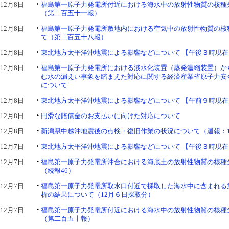
12月8日
福島第一原子力発電所付近における海水中の放射性物質の核種
（第二百五十一報）
12月8日
福島第一原子力発電所敷地内における空気中の放射性物質の核
て（第二百五十八報）
12月8日
東北地方太平洋沖地震による影響などについて 【午後３時現在
12月8日
福島第一原子力発電所における淡水化装置（蒸発濃縮装置）か
む水の漏えい事象を踏まえた対応に関する経済産業省原子力安
について
12月8日
東北地方太平洋沖地震による影響などについて 【午前９時現在
12月8日
円滑な賠償金のお支払いに向けた対応について
12月8日
新潟県中越沖地震後の点検・復旧作業の状況について（週報：1
12月7日
東北地方太平洋沖地震による影響などについて 【午後３時現在
12月7日
福島第一原子力発電所沖合における海底土の放射性物質の核種
（続報46）
12月7日
福島第一原子力発電所取水口付近で採取した海水中に含まれる
析の結果について（12月６日採取分）
12月7日
福島第一原子力発電所付近における海水中の放射性物質の核種
（第二百五十報）