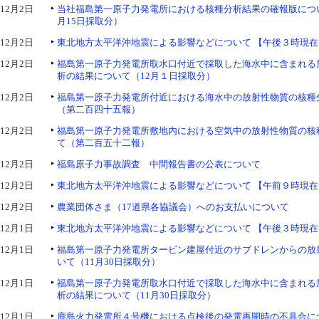
12月2日
当社福島第一原子力発電所における核種分析結果の確報版につい
月15日採取分）
12月2日
東北地方太平洋沖地震による影響などについて 【午後３時現在
12月2日
福島第一原子力発電所取水口付近で採取した海水中に含まれる
析の結果について（12月１日採取分）
12月2日
福島第一原子力発電所付近における海水中の放射性物質の核種
（第二百四十五報）
12月2日
福島第一原子力発電所敷地内における空気中の放射性物質の核
て（第二百五十二報）
12月2日
福島原子力事故調査 中間報告書の公表について
12月2日
東北地方太平洋沖地震による影響などについて 【午前９時現在
12月2日
農業団体さま（17道県各協議会）へのお支払いについて
12月1日
東北地方太平洋沖地震による影響などについて 【午後３時現在
12月1日
福島第一原子力発電所タービン建屋付近のサブドレンからの放
いて（11月30日採取分）
12月1日
福島第一原子力発電所取水口付近で採取した海水中に含まれる
析の結果について（11月30日採取分）
12月1日
鹿島火力発電所４号機における点検後の発電再開時の不具合に