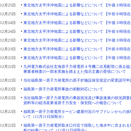
12月25日
東北地方太平洋沖地震による影響などについて 【午後３時現在
12月25日
東北地方太平洋沖地震による影響などについて 【午前９時現在
12月24日
東北地方太平洋沖地震による影響などについて 【午後３時現在
12月24日
東北地方太平洋沖地震による影響などについて 【午前９時現在
12月23日
東北地方太平洋沖地震による影響などについて 【午後３時現在
12月23日
東北地方太平洋沖地震による影響などについて 【午前９時現在
12月22日
東北地方太平洋沖地震による影響などについて 【午後３時現在
12月22日
九州電力株式会社玄海原子力発電所４号機二次系配管に係る協
事業者検査の一部未実施を踏まえた指示文書の受領について
12月22日
当社福島第一原子力発電所の原子炉施設保安規定の変更認可申
12月22日
福島第一原子力発電所事故の初動対応について
12月22日
当社福島第一原子力発電所の事故状況及び事故進展の状況調査
資料等の経済産業省原子力安全・保安院への報告について
12月22日
福島第一原子力発電所タービン建屋付近のサブドレンからの放
いて（12月21日採取分）
12月22日
福島第一原子力発電所取水口付近で採取した海水中に含まれる
析の結果について（12月21日採取分）