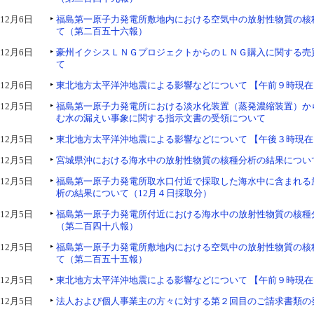
12月6日
福島第一原子力発電所敷地内における空気中の放射性物質の核
て（第二百五十六報）
12月6日
豪州イクシスＬＮＧプロジェクトからのＬＮＧ購入に関する売
て
12月6日
東北地方太平洋沖地震による影響などについて 【午前９時現在
12月5日
福島第一原子力発電所における淡水化装置（蒸発濃縮装置）か
む水の漏えい事象に関する指示文書の受領について
12月5日
東北地方太平洋沖地震による影響などについて 【午後３時現在
12月5日
宮城県沖における海水中の放射性物質の核種分析の結果について
12月5日
福島第一原子力発電所取水口付近で採取した海水中に含まれる
析の結果について（12月４日採取分）
12月5日
福島第一原子力発電所付近における海水中の放射性物質の核種
（第二百四十八報）
12月5日
福島第一原子力発電所敷地内における空気中の放射性物質の核
て（第二百五十五報）
12月5日
東北地方太平洋沖地震による影響などについて 【午前９時現在
12月5日
法人および個人事業主の方々に対する第２回目のご請求書類の