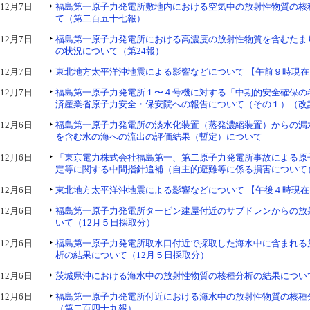
12月7日
福島第一原子力発電所敷地内における空気中の放射性物質の核
て（第二百五十七報）
12月7日
福島第一原子力発電所における高濃度の放射性物質を含むたま
の状況について（第24報）
12月7日
東北地方太平洋沖地震による影響などについて 【午前９時現在
12月7日
福島第一原子力発電所１〜４号機に対する「中期的安全確保の
済産業省原子力安全・保安院への報告について（その１）（改
12月6日
福島第一原子力発電所の淡水化装置（蒸発濃縮装置）からの漏
を含む水の海への流出の評価結果（暫定）について
12月6日
「東京電力株式会社福島第一、第二原子力発電所事故による原
定等に関する中間指針追補（自主的避難等に係る損害について
12月6日
東北地方太平洋沖地震による影響などについて 【午後４時現在
12月6日
福島第一原子力発電所タービン建屋付近のサブドレンからの放
いて（12月５日採取分）
12月6日
福島第一原子力発電所取水口付近で採取した海水中に含まれる
析の結果について（12月５日採取分）
12月6日
茨城県沖における海水中の放射性物質の核種分析の結果について
12月6日
福島第一原子力発電所付近における海水中の放射性物質の核種
（第二百四十九報）