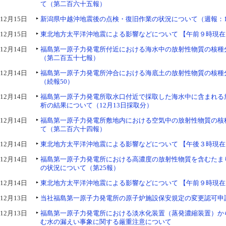
て（第二百六十五報）
12月15日
新潟県中越沖地震後の点検・復旧作業の状況について（週報：1
12月15日
東北地方太平洋沖地震による影響などについて 【午前９時現在
12月14日
福島第一原子力発電所付近における海水中の放射性物質の核種
（第二百五十七報）
12月14日
福島第一原子力発電所沖合における海底土の放射性物質の核種
（続報50）
12月14日
福島第一原子力発電所取水口付近で採取した海水中に含まれる
析の結果について（12月13日採取分）
12月14日
福島第一原子力発電所敷地内における空気中の放射性物質の核
て（第二百六十四報）
12月14日
東北地方太平洋沖地震による影響などについて 【午後３時現在
12月14日
福島第一原子力発電所における高濃度の放射性物質を含むたま
の状況について（第25報）
12月14日
東北地方太平洋沖地震による影響などについて 【午前９時現在
12月13日
当社福島第一原子力発電所の原子炉施設保安規定の変更認可申
12月13日
福島第一原子力発電所における淡水化装置（蒸発濃縮装置）か
む水の漏えい事象に関する厳重注意について