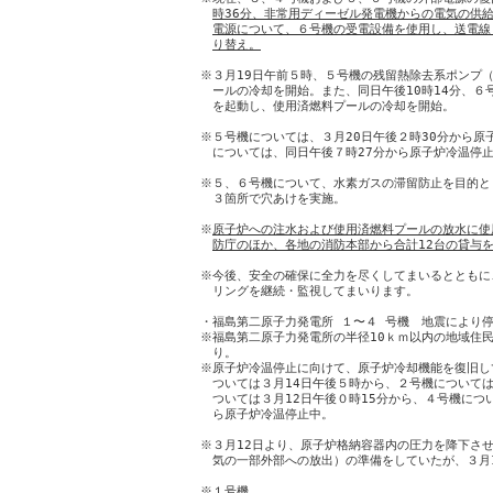
時36分、非常用ディーゼル発電機からの電気の供
電源について、６号機の受電設備を使用し、送電線
り替え。
※３月19日午前５時、５号機の残留熱除去系ポンプ（
　ールの冷却を開始。また、同日午後10時14分、６
　を起動し、使用済燃料プールの冷却を開始。

※５号機については、３月20日午後２時30分から原
　については、同日午後７時27分から原子炉冷温停止
※５、６号機について、水素ガスの滞留防止を目的と
　３箇所で穴あけを実施。

※
原子炉への注水および使用済燃料プールの放水に使
防庁のほか、各地の消防本部から合計12台の貸与
※今後、安全の確保に全力を尽くしてまいるとともに
　リングを継続・監視してまいります。

・福島第二原子力発電所 １〜４ 号機　地震により停
※福島第二原子力発電所の半径10ｋｍ以内の地域住民
　り。

※原子炉冷温停止に向けて、原子炉冷却機能を復旧し
　ついては３月14日午後５時から、２号機については
　ついては３月12日午後０時15分から、４号機につい
　ら原子炉冷温停止中。

※３月12日より、原子炉格納容器内の圧力を降下させ
　気の一部外部への放出）の準備をしていたが、３月1
※１号機
