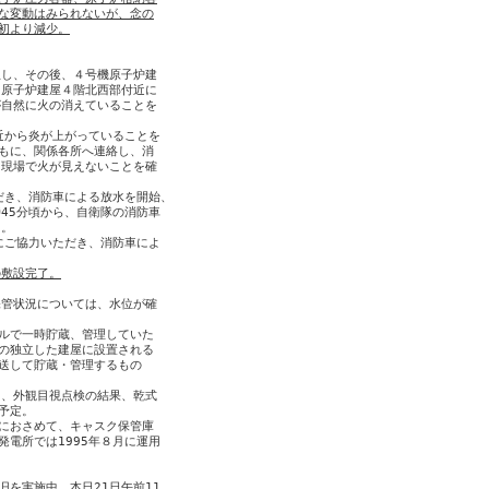
な変動はみられないが、念の
初より減少。
し、その後、４号機原子炉建

原子炉建屋４階北西部付近に

自然に火の消えていることを

近から炎が上がっていることを

もに、関係各所へ連絡し、消

現場で火が見えないことを確

だき、消防車による放水を開始、

45分頃から、自衛隊の消防車

。

にご協力いただき、消防車によ

の敷設完了。
管状況については、水位が確

ルで一時貯蔵、管理していた

の独立した建屋に設置される

送して貯蔵・管理するもの

、外観目視点検の結果、乾式

定。

におさめて、キャスク保管庫

電所では1995年８月に運用

旧を実施中。
本日21日午前11