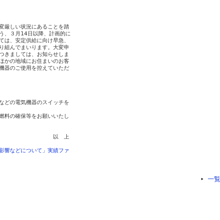
変厳しい状況にあることを踏

、３月14日以降、計画的に

ては、安定供給に向け早急、

り組んでまいります。大変申

つきましては、お知らせしま

ほかの地域にお住まいのお客

機器のご使用を控えていただ

などの電気機器のスイッチを

燃料の確保等をお願いいたし

　　　　　　　　　　以　上

影響などについて」実績ファ
一