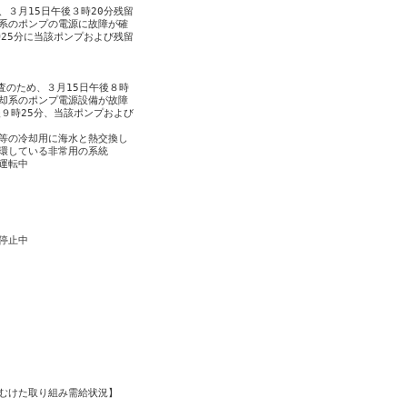
３月15日午後３時20分残留

系のポンプの電源に故障が確

25分に当該ポンプおよび残留

のため、３月15日午後８時

却系のポンプ電源設備が故障

９時25分、当該ポンプおよび

等の冷却用に海水と熱交換し

環している非常用の系統

転中

止中

むけた取り組み需給状況】
