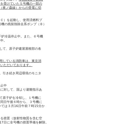
給を受けていた５号機の一部の
（夜ノ森線）からの受電に切
Ｃ）を起動し、使用済燃料プ

号機の残留熱除去系ポンプ（Ｂ）

子炉冷温停止中。また、６号機

中。

して、原子炉建屋屋根部の各

用している消防車は、東京消
をいただいております。
、引き続き周辺環境のモニタ

止中

に対して、国より避難指示あ

て原子炉を冷却し、１号機に

同日午後６時から、３号機に

ては３月16日午前７時15分か

る措置（放射性物質を含む空

7日に全号機の措置準備を解除。
