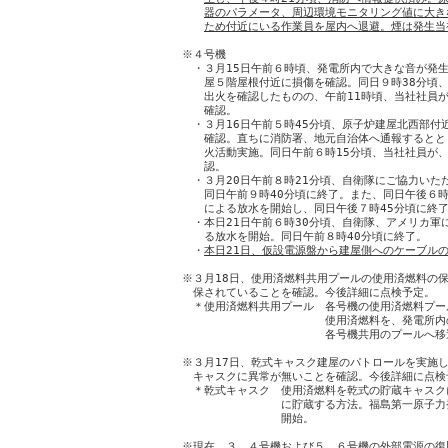
器のパラメータ、周辺環境モニタリング値に大き
ため付近にいる作業員を屋内へ退避。煙は発生当
※４号機

　・３月15日午前６時頃、発電所内で大きな音が発生
　　屋５階屋根付近に損傷を確認。同日９時38分頃、
　　出火を確認したものの、午前11時頃、当社社員が
　　確認。

　・３月16日午前５時45分頃、原子炉建屋北西部付
　　確認。直ちに消防署、地元自治体へ通報するとと
　　火活動実施。同日午前６時15分頃、当社社員が、
　　認。

　・３月20日午前８時21分頃、自衛隊にご協力いた
　　同日午前９時40分頃に終了。また、同日午後６時
　　による放水を開始し、同日午後７時45分頃に終了
　・本日21日午前６時30分頃、自衛隊、アメリカ軍
　　る放水を開始。同日午前８時40分頃に終了。

　・
本日21日、仮設電源盤から建屋側へのケーブル
※３月18日、使用済燃料共用プールの使用済燃料の保
　保されていることを確認。今後詳細に点検予定。

　＊使用済燃料共用プール　各号機の使用済燃料プー
　　　　　　　　　　　　　使用済燃料を、発電所内
　　　　　　　　　　　　　各号機共用のプールへ移
※３月17日、乾式キャスク建屋のパトロールを実施し
　キャスクに異常が無いことを確認。今後詳細に点検予
　＊乾式キャスク　使用済燃料を乾式の貯蔵キャスク
　　　　　　　　　に貯蔵する方法。福島第一原子力発
　　　　　　　　　開始。

※現在、３、４号機および５、６号機の外部電源の復