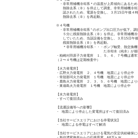
　・非常用補機冷却系＊の温度が上昇傾向にあるため、
　　熱除去系（Ｂ）を停止して調査。非常用補機冷却
　　認されたため、電源を交換し、３月15日午後４時
　　熱除去系（Ｂ）を再起動。

※４号機

　・非常用補機冷却系
＊
のポンプ出口圧力が低下。調査
　　５分に残留熱除去系（Ｂ）を停止。非常用補機冷
　　していたため、当該設備を交換し、３月15日午後
　　残留熱除去系（Ｂ）を再起動。

　　＊非常用補機冷却系・・・ポンプ軸受、熱交換機
　　　　　　　　　　　　　　た冷却水（純水）が循
・柏崎刈羽原子力発電所　１、５、６、７号機は通常運
（２〜４号機は定期検査中）

【火力発電所】

・広野火力発電所　２、４号機　地震により停止中

・常陸那珂火力発電所　１号機　地震により停止中

・鹿島火力発電所　２、３、５、６号機　地震により停
・東扇島火力発電所　１号機　地震により停止中

【水力発電所】

・すべて復旧済み

【流通設備等への影響】

・ 地震により停止した変電所はすべて復旧済み

【当社サービスエリアにおける停電状況】

・ 地震による停電はすべて解消

【当社サービスエリアにおける電気の安定供給確保に
・新信濃変換所からの応援受電　60万ｋＷ
