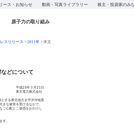
リース・お知らせ
動画・写真ライブラリー
株主・投資家のみ
原子力の取り組み
レスリリース
>
2011年
>
本文
響などについて
　　　　平成23年３月21日

　　　　　東京電力株式会社

源とする東北地方太平洋沖地震

大きな被害を受けるなかで、

なご心配とご迷惑をおかけし

す。
