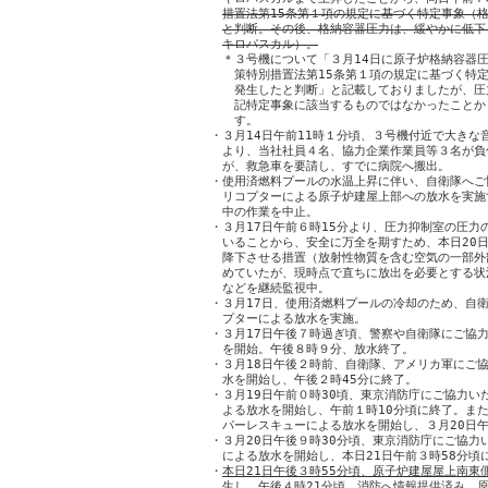
措置法第15条第１項の規定に基づく特定事象（
と判断。その後、格納容器圧力は、緩やかに低下
キロパスカル）。
　　＊３号機について「３月14日に原子炉格納容器圧
　　　策特別措置法第15条第１項の規定に基づく特定
　　　発生したと判断」と記載しておりましたが、圧
　　　記特定事象に該当するものではなかったことか
　　　す。

　・３月14日午前11時１分頃、３号機付近で大きな
　　より、当社社員４名、協力企業作業員等３名が負
　　が、救急車を要請し、すでに病院へ搬出。

　・使用済燃料プールの水温上昇に伴い、自衛隊へご協
　　リコプターによる原子炉建屋上部への放水を実施
　　中の作業を中止。

　・３月17日午前６時15分より、圧力抑制室の圧力
　　いることから、安全に万全を期すため、本日20日
　　降下させる措置（放射性物質を含む空気の一部外
　　めていたが、現時点で直ちに放出を必要とする状
　　などを継続監視中。

　・３月17日、使用済燃料プールの冷却のため、自衛
　　プターによる放水を実施。

　・３月17日午後７時過ぎ頃、警察や自衛隊にご協力
　　を開始。午後８時９分、放水終了。

　・３月18日午後２時前、自衛隊、アメリカ軍にご協
　　水を開始し、午後２時45分に終了。

　・３月19日午前０時30頃、東京消防庁にご協力い
　　よる放水を開始し、午前１時10分頃に終了。また
　　パーレスキューによる放水を開始し、３月20日午
　・３月20日午後９時30分頃、東京消防庁にご協力
　　による放水を開始し、本日21日午前３時58分頃に
　・
本日21日午後３時55分頃、原子炉建屋屋上南東
生し、午後４時21分頃、消防へ情報提供済み。