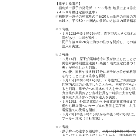
【原子力発電所】

・福島第一原子力発電所 １〜３号機 地震により停止
（４〜６号機は定期検査中）

※福島第一原子力発電所の半径20ｋｍ圏内の住民の方
　ｍ以上、半径30ｋｍ圏内の住民の方は屋内退避指示
※１号機

　・３月12日午後３時36分頃、直下型の大きな揺れ
　　音があり、白煙が発生。

　・同日午後８時20分に海水の注水を開始し、その後
　　注入も実施。

※２号機

　・３月14日、原子炉隔離時冷却系が停止したことか
　　災害対策特別措置法第15条第１項の規定に基づく
　　失）が発生したと判断。

　　その後、同日午後５時17分に原子炉水位が燃料頂
　　を行うことにより注水を再開。

　・３月15日午前６時14分頃、２号機の圧力制御室
　　同室内の圧力が低下したことから、同室で何らか
　　ると判断。原子炉への海水の注入を全力で取り組
　　力企業作業員および当社社員を一時的に安全な場
　　引き続き原子炉への海水注入を実施。

　・３月18日、外部送電線から予備電源変電設備まで
　　備から建屋側へのケーブルの敷設を完了後、３月2
　　電源盤での受電を開始。

　・３月20日午後３時５分頃から午後５時20分頃に、
　　プールへ注水（当社実施）。

※３号機

　・原子炉への注水を継続中。
３月14日午前６時50
キロパスカルまで上昇したことから、同日午前７