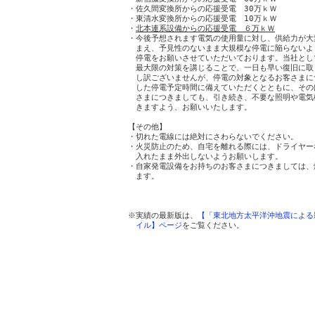
・佐久間変換所からの応援受電　30万ｋＷ

・東清水変換所からの応援受電　10万ｋＷ

・
北本連系設備からの応援受電　６万ｋＷ
・今後予想されます電気の使用量に対し、供給力が大
　まえ、予見性のないまま大規模な停電に陥らないよう
　停電をお願いさせていただいております。当社とし
　最大限の対策を講じることで、一日も早い復旧に取
　し訳ございませんが、停電の対象となるお客さまに
　した停電予定時間に備えていただくとともに、その
　さまにつきましても、引き続き、不要な照明や電気
　きますよう、お願いいたします。

【その他】

・切れた電線には絶対にさわらないでください。

・火災防止のため、自宅を離れる際には、ドライヤー
　入れたまま外出しないようお願いします。

・自家発電設備をお持ちのお客さまにつきましては、
　ます。

　　　　　　　　　　　　　　　　　　　　　　　　
※実績の最新版は、
【「東北地方太平洋沖地震による
イル】ページ
をご覧ください。
