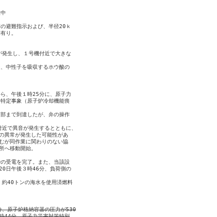
中

の避難指示および、半径20ｋ

有り。

が発生し、１号機付近で大きな

、中性子を吸収するホウ酸の

ら、午後１時25分に、原子力

特定事象（原子炉冷却機能喪

部まで到達したが、弁の操作

付近で異音が発生するとともに、

の異常が発生した可能性があ

むが同作業に関わりのない協

所へ移動開始。

の受電を完了。また、当該設

0日午後３時46分、負荷側の

約40トンの海水を使用済燃料

分、原子炉格納容器の圧力が530
時44分、原子力災害対策特別