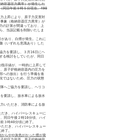
格納容器圧力異常）が発生した
（同日午前９時５分現在、490
力上昇により、原子力災害対

事象（格納容器圧力異常）が

力の計算が間違っており、上

ら、当該記載を削除いたしま

音があり、白煙が発生。これに

傷（いずれも意識あり）した

力を要請し、３月16日にヘ

する検討をしていたが、同日

の指示値が、一時的に上昇して

、原子炉格納容器内の圧力を

部への放出）を行う準備を進

況ではないため、圧力の状態

隊へご協力を要請し、ヘリコ

を要請し、放水車による放水

力いただき、消防車による放

ただき、ハイパーレスキューに

、同日午後２時10分頃、ハイ

前３時40分頃に終了。

いただき、ハイパーレスキュー

終了。

側からやや灰色がかった煙が発
原子炉圧力容器、原子炉格納容