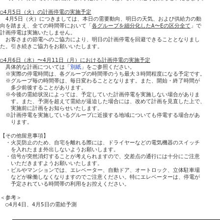
○4月5日（火）の計画停電の実施予定

　4月5日（火）につきましては、本日の需要動向、明日の天気、および供給力の動

向を踏まえ、全ての時間帯において「
各グループを細分化したA〜Eの区分全て
」で

計画停電は実施いたしません。

　お客さまの節電へのご協力により、明日の計画停電を回避できることとなりまし

た。引き続きご協力をお願いいたします。

○4月6日（水）〜4月11日（月）における計画停電の実施予定

　具体的な計画については「
別紙
」をご参照ください。

　※実際の停電時間は、各グループの時間帯のうち最大３時間程度になる予定です。

　※グループ毎の時間帯は、毎日変わることとなります。また、開始・終了時間が

　　多少前後することがあります。

　※今後の需給状況によっては、予定していた計画停電を実施しない場合がありま

　　す。また、予測を超えて需給が逼迫した場合には、改めて計画を見直した上で、

　　実施前に計画をお知らせいたします。

　※計画停電を実施しているグループに近接する地域についても停電する場合があ

　　ります。

【その他留意事項】

　・火災防止のため、自宅を離れる際には、ドライヤーなどの電気機器のスイッチ

　　を入れたまま外出しないようお願いします。

　・信号が突然消灯することが考えられますので、交差点の通行には十分にご注意

　　いただきますようお願いいたします。

　・ビルやマンションでは、エレベーター、自動ドア、オートロック、立体駐車場

　　などが稼働しなくなりますのでご注意ください。特にエレベーターは、停電が

　　予定されている時間帯の利用をお控えください。

＜参考＞
