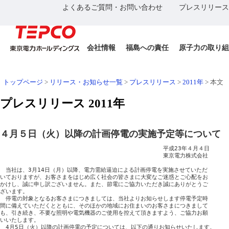
よくあるご質問・お問い合わせ
プレスリリース
会社情報
福島への責任
原子力の取り組
トップページ
>
リリース・お知らせ一覧
>
プレスリリース
>
2011年
>
本文
プレスリリース 2011年
４月５日（火）以降の計画停電の実施予定等について
　　　　　　　　　　　　　　　　　　　　　　　　　　　　　平成23年４月４日

　　　　　　　　　　　　　　　　　　　　　　　　　　　　　東京電力株式会社

　当社は、3月14日（月）以降、電力需給逼迫による計画停電を実施させていただ

いておりますが、お客さまをはじめ広く社会の皆さまに大変なご迷惑とご心配をお

かけし、誠に申し訳ございません。また、節電にご協力いただき誠にありがとうご

ざいます。

　停電の対象となるお客さまにつきましては、当社よりお知らせします停電予定時

間に備えていただくとともに、そのほかの地域にお住まいのお客さまにつきまして

も、引き続き、不要な照明や電気機器のご使用を控えて頂きますよう、ご協力お願

いいたします。

　4月5日（火）以降の計画停電の予定については、以下の通りお知らせいたします。
