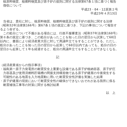
　核原料物質、核燃料物質及び原子炉の規則に関する法律第67条１項に基づく報告

　徴収について

　　　　　　　　　　　　　　　　　　　　　　　　　　平成23・04・12原第２号

　　　　　　　　　　　　　　　　　　　　　　　　　　　　　平成23年４月13日

　当省は、貴社に対し、核原料物質、核燃料物質及び原子炉の規則に関する法律

（昭和32年法律第166号）第67条１項の規定に基づき、下記の事項について報告す

るよう命ずる。

　この処分について不服がある場合には、行政不服審査法（昭和37年法律第160号）

第６条の規定に基づき、この処分があったことを知った日の翌日から試算して60日

以内に、書面により経済産業大臣に対して異議申立てをすることができる。ただし、

処分があったことを知った日の翌日から起算して60日以内であっても、処分の日の

翌日から起算して１年を経過すると、処分の異議申立てをすることができなくなる。

　　　　　　　　　　　　　　　　　　記

（経済産業省からの指示事項）

・福島第一原子力発電所の耐震安全上重要な設備である原子炉格納容器、原子炉圧

　力容器及び使用済燃料貯蔵槽の間接支持構造物である原子炉建屋の今後発生する

　可能性のある地震を入力地震動に用いた耐震安全性評価を実施した結果

・原子炉建屋の現状において耐震安全性の確保ができないおそれがある箇所に係る

　耐震補強工事等の対策に関する検討結果

　　　　　　　　　　　　　　　　　　　　　　　　　　　　　　　　　　以　上
