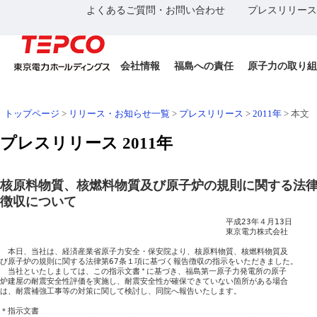
よくあるご質問・お問い合わせ
プレスリリース
会社情報
福島への責任
原子力の取り組
トップページ
>
リリース・お知らせ一覧
>
プレスリリース
>
2011年
>
本文
プレスリリース 2011年
核原料物質、核燃料物質及び原子炉の規則に関する法律
徴収について
　　　　　　　　　　　　　　　　　　　　　　　　　　　　　平成23年４月13日

　　　　　　　　　　　　　　　　　　　　　　　　　　　　　東京電力株式会社

　本日、当社は、経済産業省原子力安全・保安院より、核原料物質、核燃料物質及

び原子炉の規則に関する法律第67条１項に基づく報告徴収の指示をいただきました。

　当社といたしましては、この指示文書
＊
に基づき、福島第一原子力発電所の原子

炉建屋の耐震安全性評価を実施し、耐震安全性が確保できていない箇所がある場合

は、耐震補強工事等の対策に関して検討し、同院へ報告いたします。

＊指示文書
