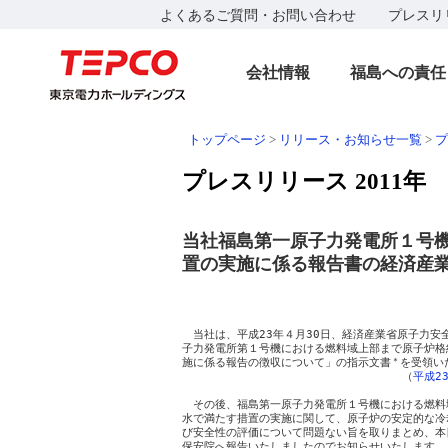
よくあるご質問・お問い合わせ
プレスリ
会社情報
福島への責任
トップページ
>
リリース・お知らせ一覧
>
プ
プレスリリース 2011年
当社福島第一原子力発電所１号
置の実施に係る報告書の経済産
　　　　　　　　　　　　　　　　　　　　　　　　　
　　　　　　　　　　　　　　　　　　　　　　　　
　当社は、平成23年４月30日、経済産業省原子力安
子力発電所第１号機における燃料域上部まで原子炉格
施に係る報告の徴収について」の指示文書
＊
を受領い
　　　　　　　　　　　　　　　　　　　　（
平成2
　その後、福島第一原子力発電所１号機における燃料
水で満たす措置の実施に関して、原子炉の安定的な冷
び安全性の評価について問題ない旨を取りまとめ、本
保安院へ報告いたしましたのでお知らせいたします。
