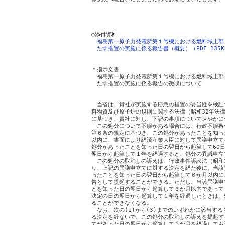
　　　　　　　　　　　　　　　　　　　　　　　　
○添付資料

福島第一原子力発電所第１号機における燃料域上部
たす措置の実施に係る報告書（概要）（PDF 135K
＊指示文書

　福島第一原子力発電所第１号機における燃料域上部
　たす措置の実施に係る報告の徴収について

　　　　　　　　　　　　　　　　　　　　　　　　（平
　当省は、貴社が実施する応急の措置の妥当性を検証
料物質及び原子炉の規則に関する法律（昭和32年法律第
に基づき、貴社に対し、下記の事項について速やかに
　この処分について不服がある場合には、行政不服審査
第６条の規定に基づき、この処分があったことを知った
以内に、書面により経済産業大臣に対して異議申立て
処分があったことを知った日の翌日から起算して60日
翌日から起算して１年を経過すると、処分の異議申立
　この処分の取消しの訴えは、行政事件訴訟法（昭和3
り、上記の異議申立てに対する決定を経た後に、当該
ったことを知った日の翌日から起算して６か月以内に
告として提起することができる。ただし、当該異議申
とを知った日の翌日から起算して６か月以内であって
決定の日の翌日から起算して１年を経過したときは、
ることができなくなる。

　なお、次の(1)から(3)までのいずれかに該当する
る決定を経ないで、この処分の取消しの訴えを提起する
てがあった日の翌日から起算して３か月を経過しても決