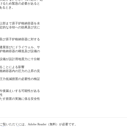
けるため緊急の必要があると

あるとき。

上部まで原子炉格納容器を水

定的な冷却への効果及び次に

及び原子炉格納容器に対する

建屋並びにドライウェル、サ

炉格納容器の構造及び設備の

設備が設計用地震力に十分耐

ることによる影響

格納容器内の圧力の上昇の見

圧力低減措置の必要性の検証

今後漏えいする可能性がある



たす措置の実施に係る安全性

ご覧いただくには、Adobe Reader（無料）が必要です。