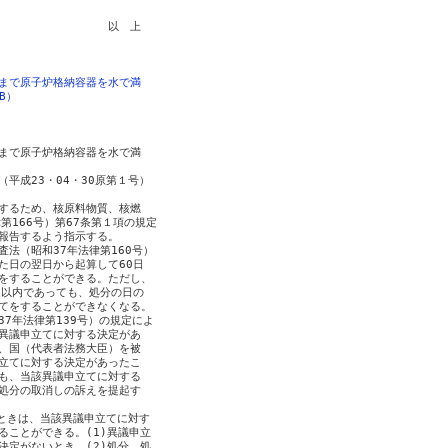
　　　　　　　　　　以　上

まで原子炉格納容器を水で満
B）
まで原子炉格納容器を水で満

成23・04・30原第１号）

するため、核原料物質、核燃

166号）第67条第１項の規定

報告するよう指示する。

法（昭和37年法律第160号）

日の翌日から起算して60日

をすることができる。ただし、

以内であっても、処分の日の

てをすることができなくなる。

7年法律第139号）の規定によ

異議申立てに対する決定があ

、国（代表者法務大臣）を被

立てに対する決定があったこ

も、当該異議申立てに対する

処分の取消しの訴えを提起す

ときは、当該異議申立てに対す

ことができる。(1)異議申立

定がないとき。(2)処分、処
