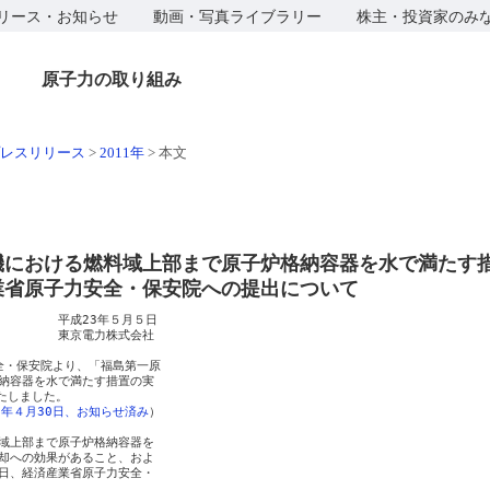
リース・お知らせ
動画・写真ライブラリー
株主・投資家のみ
原子力の取り組み
レスリリース
>
2011年
>
本文
機における燃料域上部まで原子炉格納容器を水で満たす
業省原子力安全・保安院への提出について
　　　　平成23年５月５日

　　　　　東京電力株式会社

全・保安院より、「福島第一原

納容器を水で満たす措置の実

たしました。

3年４月30日、お知らせ済み
）

域上部まで原子炉格納容器を

却への効果があること、およ

日、経済産業省原子力安全・
