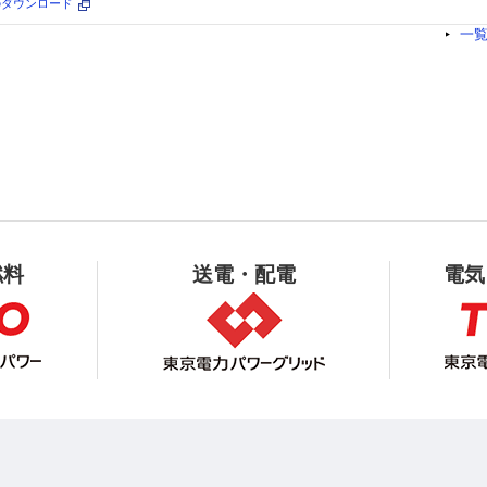
erのダウンロード
一
燃料
送電・配電
電気