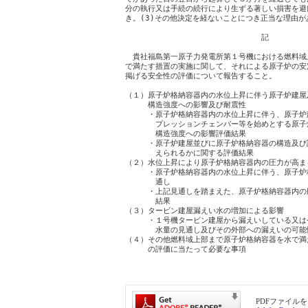
分の執行又は手続の続行により生ずる著しい損害を避
き。(3)その他決定を経ないことにつき正当な理由が
　　　　　　　　　　　　　　　　　　記

　貴社福島第一原子力発電所第１号機における燃料域
で満たす措置の実施に関して、それによる原子炉の安
掲げる安全性の評価について報告すること。

（１）原子炉格納容器内の水位上昇に伴う原子炉建屋
　　　構造強度への影響及び耐震性

　　　・原子炉格納容器内の水位上昇に伴う、原子炉
　　　　プレッションチェンバー等を始めとする原子
　　　　構造強度への影響評価結果

　　　・原子炉建屋並びに原子炉格納容器の構造及び
　　　　えられるかに関する評価結果

（２）水位上昇により原子炉格納容器内の圧力が高ま
　　　・原子炉格納容器内の水位上昇に伴う、原子炉
　　　　通し

　　　・上記見通しを踏まえた、原子炉格納容器内の
　　　　結果

（３）タービン建屋漏えい水の増加による影響

　　　・１号機タービン建屋から漏えいしている又は
　　　　水量の見通し及びその外部への漏えいの可能性
（４）その他燃料域上部まで原子炉格納容器を水で満
　　　の評価に当たって必要な事項

PDFファイルを