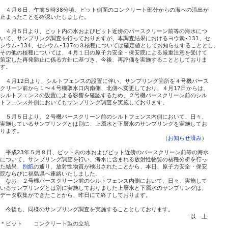
　４月６日、午前５時38分頃、ピット側面のコンクリート部分からの海への流出が

止まったことを確認いたしました。

　４月５日より、ピット内の水およびピット近傍のバースクリーン前等の海水につ

いて、サンプリング調査を行っておりますが、本調査結果におけるヨウ素-131、セ

シウム-134、セシウム-137の３核種については確定値としてお知らせすることとし、

その他の核種については、４月１日の原子力安全・保安院による厳重注意を受けて

策定した再発防止に係る方針に基づき、今後、再評価を実施することとしておりま

す。

　４月12日より、シルトフェンスの設置に伴い、サンプリング箇所を４号機バース

クリーン前から１〜４号機取水口内南側、北側へ変更しており、４月17日からは、

シルトフェンスの設置による影響を確認するため、２号機バースクリーン前のシル

トフェンス外側においてもサンプリング調査を実施しております。

　５月５日より、２号機バースクリーン前のシルトフェンス内側において、日々、

実施しているサンプリングとは別に、上層水と下層水のサンプリングを実施してお

ります。

　　　　　　　　　　　　　　　　　　　　　　　　　　　　　（
お知らせ済み
）

　平成23年５月８日、ピット内の水およびピット近傍のバースクリーン前等の海水

について、サンプリング調査を行い、海水に含まれる放射性物質の核種分析を行っ

た結果、
別紙
の通り、放射性物質が検出されたことから、本日、原子力安全・保安

院ならびに福島県へ連絡いたしました。

　なお、２号機バースクリーン前のシルトフェンス内側において、日々、実施して

いるサンプリングとは別に実施しておりました上層水と下層水のサンプリングは、

データ収集ができたことから、昨日にて終了しております。

　今後も、同様のサンプリング調査を実施することとしております。

　　　　　　　　　　　　　　　　　　　　　　　　　　　　　　　　　　以　上

＊ピット　　コンクリート製の立坑
