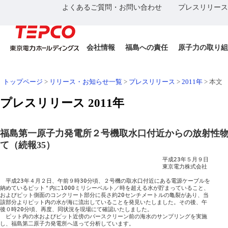
よくあるご質問・お問い合わせ
プレスリリース
会社情報
福島への責任
原子力の取り組
トップページ
>
リリース・お知らせ一覧
>
プレスリリース
>
2011年
>
本文
プレスリリース 2011年
福島第一原子力発電所２号機取水口付近からの放射性
て（続報35）
　　　　　　　　　　　　　　　　　　　　　　　　　　　　　平成23年５月９日

　　　　　　　　　　　　　　　　　　　　　　　　　　　　　東京電力株式会社

　平成23年４月２日、午前９時30分頃、２号機の取水口付近にある電源ケーブルを

納めているピット
＊
内に1000ミリシーベルト／時を超える水が貯まっていること、

およびピット側面のコンクリート部分に長さ約20センチメートルの亀裂があり、当

該部分よりピット内の水が海に流出していることを発見いたしました。その後、午

後０時20分頃、再度、同状況を現場にて確認いたしました。

　ピット内の水およびピット近傍のバースクリーン前の海水のサンプリングを実施

し、福島第二原子力発電所へ送って分析しています。
