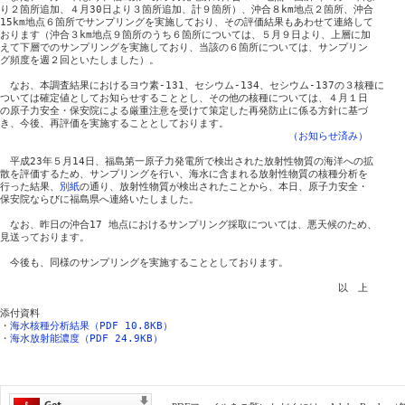
り２箇所追加、４月30日より３箇所追加、計９箇所）、沖合８km地点２箇所、沖合

15km地点６箇所でサンプリングを実施しており、その評価結果もあわせて連絡して

おります（沖合３km地点９箇所のうち６箇所については、５月９日より、上層に加

えて下層でのサンプリングを実施しており、当該の６箇所については、サンプリン

グ頻度を週２回といたしました）。

　なお、本調査結果におけるヨウ素-131、セシウム-134、セシウム-137の３核種に

ついては確定値としてお知らせすることとし、その他の核種については、４月１日

の原子力安全・保安院による厳重注意を受けて策定した再発防止に係る方針に基づ

き、今後、再評価を実施することとしております。

（お知らせ済み）
　平成23年５月14日、福島第一原子力発電所で検出された放射性物質の海洋への拡

散を評価するため、サンプリングを行い、海水に含まれる放射性物質の核種分析を

行った結果、
別紙
の通り、放射性物質が検出されたことから、本日、原子力安全・

保安院ならびに福島県へ連絡いたしました。

　なお、昨日の沖合17 地点におけるサンプリング採取については、悪天候のため、

見送っております。

　今後も、同様のサンプリングを実施することとしております。

　　　　　　　　　　　　　　　　　　　　　　　　　　　　　　　　　　以　上

添付資料

・
海水核種分析結果（PDF 10.8KB）
・
海水放射能濃度（PDF 24.9KB）