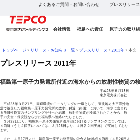
よくあるご質問・お問い合わせ
プレスリリース
会社情報
福島への責任
原子力の取り組
トップページ
>
リリース・お知らせ一覧
>
プレスリリース
>
2011年
>
本文
プレスリリース 2011年
福島第一原子力発電所付近の海水からの放射性物質の
　　　　　　　　　　　　　　　　　　　　　　　　　　　　　平成23年５月15日

　　　　　　　　　　　　　　　　　　　　　　　　　　　　　東京電力株式会社

　平成23年３月21日、周辺環境のモニタリングの一環として、東北地方太平洋沖地

震で被災した福島第一原子力発電所の放水口付近（南側）において、海水に含まれ

る放射性物質のサンプリングを行った結果、放射性物質が検出されたことから、原

子力安全・保安院ならびに福島県へ連絡いたしました。

　３月22日より、福島第一原子力発電所沿岸部におけるサンプリングについては、

４箇所（うち２箇所については、３月26日より、１日各２回実施）で実施しており

ます。

　また、４月17日より、福島第一原子力発電所の沖合３km地点４箇所（４月26日よ
