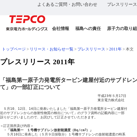
よくあるご質問・お問い合わせ
プレスリリース
会社情報
福島への責任
原子力の取り組
トップページ
>
リリース・お知らせ一覧
>
プレスリリース
>
2011年
>
本文
プレスリリース 2011年
「福島第一原子力発電所タービン建屋付近のサブドレ
て」の一部訂正について
　　　　　　　　　　　　　　　　　　　　　　　　　　　　　平成23年５月17日

　　　　　　　　　　　　　　　　　　　　　　　　　　　　　東京電力株式会社

　５月10、12日、14日に発表いたしました「福島第一原子力発電所タービン建屋付

近のサブドレンからの放射性物質の検出について」のグラフ資料の記載内容に一部

誤りがございましたので、お詫びして訂正させていただきます。

＜訂正箇所及び内容＞

・「福島第一　１号機サブドレン放射能濃度（Bq/cm
3
）」
　　５月10日に発表した（５月９日採取分）１号機サブドレンの放射能濃度の時系
