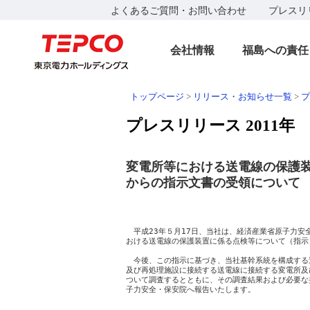
よくあるご質問・お問い合わせ
プレスリ
会社情報
福島への責任
トップページ
>
リリース・お知らせ一覧
>
プ
プレスリリース 2011年
変電所等における送電線の保護
からの指示文書の受領について
　　　　　　　　　　　　　　　　　　　　　　　　　
　　　　　　　　　　　　　　　　　　　　　　　　
　平成23年５月17日、当社は、経済産業省原子力安
おける送電線の保護装置に係る点検等について（指示
　今後、この指示に基づき、当社基幹系統を構成する
及び再処理施設に接続する送電線に接続する変電所及
ついて調査するとともに、その調査結果および必要な
子力安全・保安院へ報告いたします。

　　　　　　　　　　　　　　　　　　　　　　　　