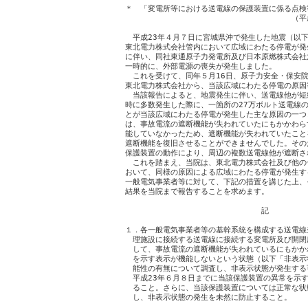
＊　「変電所等における送電線の保護装置に係る点検
　　　　　　　　　　　　　　　　　　　　　　（平成2
　平成23年４月７日に宮城県沖で発生した地震（以下
東北電力株式会社管内において広域にわたる停電が発
に伴い、同社東通原子力発電所及び日本原燃株式会社
一時的に、外部電源の喪失が発生しました。

　これを受けて、同年５月16日、原子力安全・保安院
東北電力株式会社から、当該広域にわたる停電の原因
　当該報告によると、地震発生に伴い、送電線他が短
時に多数発生した際に、一箇所の27万ボルト送電線の
とが当該広域にわたる停電が発生した主な原因の一つ
は、事故電流の遮断機能が失われていたにもかかわら
能していなかったため、遮断機能が失われていたこと
遮断機能を復旧させることができませんでした。その
保護装置の動作により、周辺の複数送電線他が遮断され
　これを踏まえ、当院は、東北電力株式会社及び他の
おいて、同様の原因による広域にわたる停電が発生す
一般電気事業者等に対して、下記の措置を講じた上、
結果を当院まで報告することを求めます。

　　　　　　　　　　　　　　　　　　記

１．各一般電気事業者等の基幹系統を構成する送電線
　理施設に接続する送電線に接続する変電所及び開閉
　して、事故電流の遮断機能が失われているにもかか
　を示す表示が機能しないという状態（以下「非表示
　能性の有無について調査し、非表示状態が発生する
　平成23年６月８日までに当該保護装置の異常を示す
　ること。さらに、当該保護装置については正常な状
　し、非表示状態の発生を未然に防止すること。
