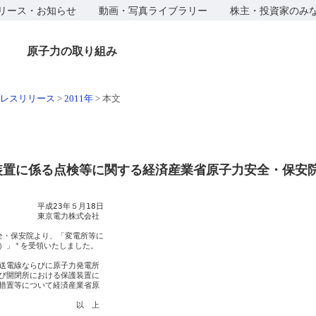
リース・お知らせ
動画・写真ライブラリー
株主・投資家のみ
原子力の取り組み
レスリリース
>
2011年
>
本文
装置に係る点検等に関する経済産業省原子力安全・保安
　　　　平成23年５月18日

　　　　　東京電力株式会社

全・保安院より、「変電所等に

）」
＊
を受領いたしました。

送電線ならびに原子力発電所

び開閉所における保護装置に

措置等について経済産業省原

　　　　　　　　　　以　上
