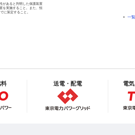
性があると判明した保護装置

置を実施すること。また、恒

一
燃料
送電・配電
電気