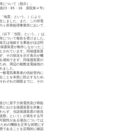
等について（指示）」

3・05・16　原院第４号）

「地震」という。）により、

生しました。また、この停電

六ヶ所再処理事業所において、

（以下「当院」という。）は、

等について報告を受けました。

絡又は地絡する事故がほぼ同

保護装置が動作しなかったこ

とされています。同保護装置

ず、その状況を示す表示が機

を感知できず、同保護装置の

ため、周辺の複数送電線他の

ました。

一般電気事業者の供給管内に

ることを未然に防止するため、

それぞれの期限までに、その

並びに原子力発電所及び再処

所における保護装置を対象と

わらず、当該保護装置の状況

状態」という）が発生する可

可能性がある場合については、

ための機能を正常な状態にす

態であることを定期的に確認
