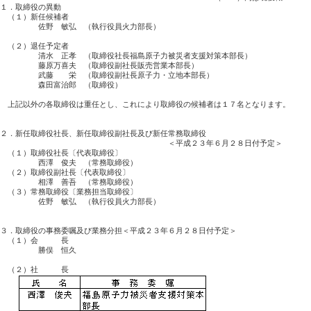
１．取締役の異動

　（１）新任候補者

　　　　　佐野　敏弘　（執行役員火力部長）

　（２）退任予定者

　　　　　清水　正孝　（取締役社長福島原子力被災者支援対策本部長）

　　　　　藤原万喜夫　（取締役副社長販売営業本部長）

　　　　　武藤　　栄　（取締役副社長原子力・立地本部長）

　　　　　森田富治郎　（取締役）

　上記以外の各取締役は重任とし、これにより取締役の候補者は１７名となります。

２．新任取締役社長、新任取締役副社長及び新任常務取締役

　　　　　　　　　　　　　　　　　　　　　　＜平成２３年６月２８日付予定＞

　（１）取締役社長〔代表取締役〕

　　　　　西澤　俊夫　（常務取締役）

　（２）取締役副社長〔代表取締役〕

　　　　　相澤　善吾　（常務取締役）

　（３）常務取締役〔業務担当取締役〕

　　　　　佐野　敏弘　（執行役員火力部長）

３．取締役の事務委嘱及び業務分担＜平成２３年６月２８日付予定＞

　（１）会　　　長　

　　　　　勝俣　恒久
