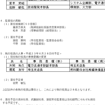
４．監査役の異動

　（１）新任候補者[５０音順]

　　　　　藤原万喜夫　（取締役副社長販売営業本部長）

　　　　　松本　芳彦　（理事経理部（経理担当））

　（２）退任予定者

　　　　　築舘　勝利　（常任監査役・監査役会会長）

　　　　　千野　宗雄　（常任監査役）

５．執行役員の人事＜平成２３年６月２８日付予定＞

　（２）退任予定者

　　　　　佐野　敏弘

　上記以外の各執行役員は重任とし、これにより執行役員は２８名となります。

６．退任予定の清水社長、武藤副社長、築舘常任監査役は当社顧問にそれぞれ就任

　する予定です。
