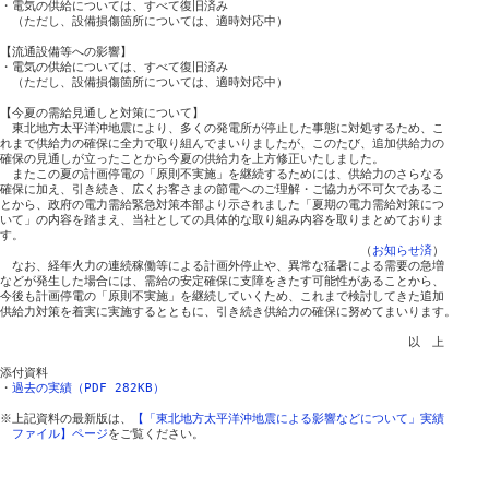
・電気の供給については、すべて復旧済み

　（ただし、設備損傷箇所については、適時対応中）

【流通設備等への影響】

・電気の供給については、すべて復旧済み

　（ただし、設備損傷箇所については、適時対応中）

【今夏の需給見通しと対策について】

　東北地方太平洋沖地震により、多くの発電所が停止した事態に対処するため、こ

れまで供給力の確保に全力で取り組んでまいりましたが、このたび、追加供給力の

確保の見通しが立ったことから今夏の供給力を上方修正いたしました。

　またこの夏の計画停電の「原則不実施」を継続するためには、供給力のさらなる

確保に加え、引き続き、広くお客さまの節電へのご理解・ご協力が不可欠であるこ

とから、政府の電力需給緊急対策本部より示されました「夏期の電力需給対策につ

いて」の内容を踏まえ、当社としての具体的な取り組み内容を取りまとめておりま

す。

　　　　　　　　　　　　　　　　　　　　　　　　　　　　　　（
お知らせ済
）

　なお、経年火力の連続稼働等による計画外停止や、異常な猛暑による需要の急増

などが発生した場合には、需給の安定確保に支障をきたす可能性があることから、

今後も計画停電の「原則不実施」を継続していくため、これまで検討してきた追加

供給力対策を着実に実施するとともに、引き続き供給力の確保に努めてまいります。

　　　　　　　　　　　　　　　　　　　　　　　　　　　　　　　　　　以　上

添付資料

・
過去の実績（PDF 282KB）
※上記資料の最新版は、
【「東北地方太平洋沖地震による影響などについて」実績
ファイル】ページ
をご覧ください。
