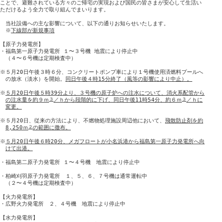
ことで、避難されている方々のご帰宅の実現および国民の皆さまが安心して生活い

ただけるよう全力で取り組んでまいります。

　当社設備への主な影響について、以下の通りお知らせいたします。

　※
下線部が新規事項
【原子力発電所】

・福島第一原子力発電所 １〜３号機 地震により停止中

　（４〜６号機は定期検査中）

※５月20日午後３時６分、コンクリートポンプ車により１号機使用済燃料プールへ

　の放水（淡水）を開始。
同日午後４時15分終了（風等の影響により中止）。
※
５月20日午後５時39分より、３号機の原子炉への注水について、消火系配管から
の注水量を約９ｍ
３
／ｈから段階的に下げ、同日午後11時54分、約６ｍ
３
／ｈに
変更。
※５月20日、従来の方法により、不燃物処理施設周辺他において、
飛散防止剤を約
8,250ｍ
２
の範囲に撒布。
※
５月20日午後６時20分、メガフロートが小名浜港から福島第一原子力発電所へ向
けて出港。
・福島第二原子力発電所 １〜４号機　地震により停止中

・柏崎刈羽原子力発電所　１、５、６、７号機は通常運転中

　（２〜４号機は定期検査中）

【火力発電所】

・広野火力発電所　２、４号機　地震により停止中

【水力発電所】
