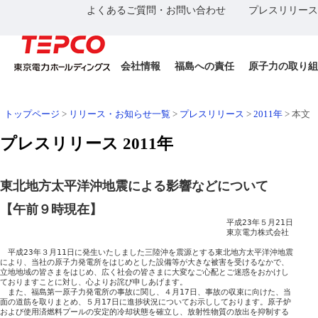
よくあるご質問・お問い合わせ
プレスリリース
会社情報
福島への責任
原子力の取り組
トップページ
>
リリース・お知らせ一覧
>
プレスリリース
>
2011年
>
本文
プレスリリース 2011年
東北地方太平洋沖地震による影響などについて
【午前９時現在】
　　　　　　　　　　　　　　　　　　　　　　　　　　　　　平成23年５月21日

　　　　　　　　　　　　　　　　　　　　　　　　　　　　　東京電力株式会社

　平成23年３月11日に発生いたしました三陸沖を震源とする東北地方太平洋沖地震

により、当社の原子力発電所をはじめとした設備等が大きな被害を受けるなかで、

立地地域の皆さまをはじめ、広く社会の皆さまに大変なご心配とご迷惑をおかけし

ておりますことに対し、心よりお詫び申しあげます。

　また、福島第一原子力発電所の事故に関し、４月17日、事故の収束に向けた、当

面の道筋を取りまとめ、５月17日に進捗状況についてお示ししております。原子炉

および使用済燃料プールの安定的冷却状態を確立し、放射性物質の放出を抑制する
