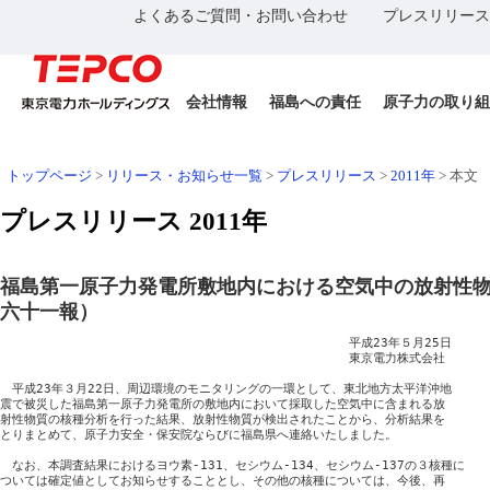
よくあるご質問・お問い合わせ
プレスリリース
会社情報
福島への責任
原子力の取り組
トップページ
>
リリース・お知らせ一覧
>
プレスリリース
>
2011年
>
本文
プレスリリース 2011年
福島第一原子力発電所敷地内における空気中の放射性
六十一報）
　　　　　　　　　　　　　　　　　　　　　　　　　　　　　平成23年５月25日

　　　　　　　　　　　　　　　　　　　　　　　　　　　　　東京電力株式会社

　平成23年３月22日、周辺環境のモニタリングの一環として、東北地方太平洋沖地

震で被災した福島第一原子力発電所の敷地内において採取した空気中に含まれる放

射性物質の核種分析を行った結果、放射性物質が検出されたことから、分析結果を

とりまとめて、原子力安全・保安院ならびに福島県へ連絡いたしました。

　なお、本調査結果におけるヨウ素-131、セシウム-134、セシウム-137の３核種に

ついては確定値としてお知らせすることとし、その他の核種については、今後、再
