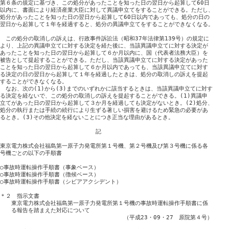
第６条の規定に基づき、この処分があったことを知った日の翌日から起算して60日

以内に、書面により経済産業大臣に対して異議申立てをすることができる。ただし、

処分があったことを知った日の翌日から起算して60日以内であっても、処分の日の

翌日から起算して１年を経過すると、処分の異議申立てをすることができなくなる。

　この処分の取消しの訴えは、行政事件訴訟法（昭和37年法律第139号）の規定に

より、上記の異議申立てに対する決定を経た後に、当該異議申立てに対する決定が

あったことを知った日の翌日から起算して６か月以内に、国（代表者法務大臣）を

被告として提起することができる。ただし、当該異議申立てに対する決定があった

ことを知った日の翌日から起算して６か月以内であっても、当該異議申立てに対す

る決定の日の翌日から起算して１年を経過したときは、処分の取消しの訴えを提起

することができなくなる。

　なお、次の(1)から(3)までのいずれかに該当するときは、当該異議申立てに対す

る決定を経ないで、この処分の取消しの訴えを提起することができる。(1)異議申

立てがあった日の翌日から起算して３か月を経過しても決定がないとき。(2)処分、

処分の執行または手続の続行により生ずる著しい損害を避けるため緊急の必要があ

るとき。(3)その他決定を経ないことにつき正当な理由があるとき。

　　　　　　　　　　　　　　　　　記

東京電力株式会社福島第一原子力発電所第１号機、第２号機及び第３号機に係る各

号機ごとの以下の手順書

○事故時運転操作手順書（事象ベース）

○事故時運転操作手順書（徴候ベース）

○事故時運転操作手順書（シビアアクシデント）

＊２　指示文書

　　東京電力株式会社福島第一原子力発電所第１号機の事故時運転操作手順書に係

　　る報告を踏まえた対応について

　　　　　　　　　　　　　　　　　　　　　　（平成23・09・27　原院第４号）
