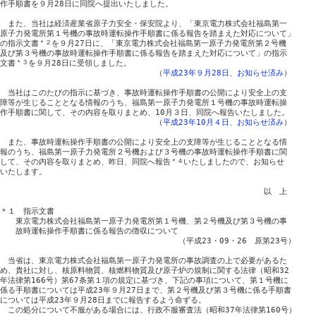
作手順書を９月28日に同院へ提出いたしました。

　また、当社は経済産業省原子力安全・保安院より、「東京電力株式会社福島第一

原子力発電所第１号機の事故時運転操作手順書に係る報告を踏まえた対応について」

の指示文書
＊２
を９月27日に、「東京電力株式会社福島第一原子力発電所第２号機

及び第３号機の事故時運転操作手順書に係る報告を踏まえた対応について」の指示

文書
＊３
を９月28日に受領しました。

　　　　　　　　　　　　　　　　　　　　（
平成23年９月28日、お知らせ済み
）

　当社はこのたびの指示に基づき、事故時運転操作手順書の公開により安全上の支

障等が生じることとなる情報のうち、福島第一原子力発電所１号機の事故時運転操

作手順書に関して、その内容を取りまとめ、10月３日、同院へ報告いたしました。

　　　　　　　　　　　　　　　　　　　　（
平成23年10月４日、お知らせ済み
）

　また、事故時運転操作手順書の公開により安全上の支障等が生じることとなる情

報のうち、福島第一原子力発電所２号機および３号機の事故時運転操作手順書に関

して、その内容を取りまとめ、昨日、同院へ報告
＊４
いたしましたので、お知らせ

いたします。

　　　　　　　　　　　　　　　　　　　　　　　　　　　　　　　　　　以　上

＊１　指示文書

　　東京電力株式会社福島第一原子力発電所第１号機、第２号機及び第３号機の事

　　故時運転操作手順書に係る報告の徴収について

　　　　　　　　　　　　　　　　　　　　　　　（平成23・09・26　原第23号）

　当省は、東京電力株式会社福島第一原子力発電所の事故調査の上で必要があるた

め、貴社に対し、核原料物質、核燃料物質及び原子炉の規制に関する法律（昭和32

年法律第166号）第67条第１項の規定に基づき、下記の事項について、第１号機に

係る手順書については平成23年９月27日まで、第２号機及び第３号機に係る手順書

については平成23年９月28日までに報告するよう命ずる。

　この処分について不服がある場合には、行政不服審査法（昭和37年法律第160号）
