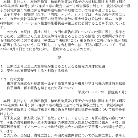
　本日、貴社より、核原料物質、核燃料物質及び原子炉の規制に関する法律（昭和

32年法律第166号）第67条第１項の規定に基づく報告徴収に対して、貴社福島第一原

子力発電所第１号機に係る事故時運転操作手順書について報告を受けました。

　原子力安全・保安院（以下、「当院」という。）としては、今回の報告内容につ

いて、今般の貴社福島第一原子力発電所の事故の重大性及び公益性に鑑み、今後、

科学技術・イノベーション推進特別委員会や第三者に公開することを予定していま

す。

　このため、当院は、貴社に対し、今回の報告内容についての公開に際し、参考と

するため、公開により安全上の支障等が生じることとなる情報（行政機関が保有す

る情報の公開に関する法律（平成11年法律第42号）第５条各号に掲げる不開示情報

に該当するものをいう。以下同じ。）を含む場合には、下記の事項について、平成

23年10月３日までに当院に対し、提出することを求めます。

　　　　　　　　　　　　　　　　　記

１．公開により安全上の支障等が生じることとなる情報の具体的範囲

２．安全上の支障等が生じると判断する根拠

＊３　指示文書

　　東京電力株式会社福島第一原子力発電所第２号機及び第３号機の事故時運転操

　　作手順書に係る報告を踏まえた対応について

　　　　　　　　　　　　　　　　　　　　　　（平成23・09・28　原院第１号）

　本日、貴社より、核原料物質、核燃料物質及び原子炉の規制に関する法律（昭和

32年法律第166号）第67条第１項の規定に基づく報告徴収に対して、貴社福島第一

原子力発電所第２号機及び第３号機に係る事故時運転操作手順書について報告を受

けました。

　原子力安全・保安院（以下「当院」という。）としては、今回の報告内容につい

て、今般の貴社福島第一原子力発電所の事故の重大性及び公益性に鑑み、今後、衆

議院科学技術・イノベーション推進特別委員会への提出や第三者への公開を予定し

ています。

　このため、当院は、貴社に対し、今回の報告内容についての公開に際し、参考と
