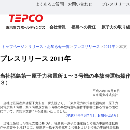
よくあるご質問・お問い合わせ
プレスリリース
会社情報
福島への責任
原子力の取り組
トップページ
>
リリース・お知らせ一覧
>
プレスリリース
>
2011年
>
本文
プレスリリース 2011年
当社福島第一原子力発電所１〜３号機の事故時運転操
３）
　　　　　　　　　　　　　　　　　　　　　　　　　　　　　平成23年10月８日

　　　　　　　　　　　　　　　　　　　　　　　　　　　　　東京電力株式会社

　当社は経済産業省原子力安全・保安院より、「東京電力株式会社福島第一原子力

発電所第１号機、第２号機及び第３号機の事故時運転操作手順書に係る報告の徴収

について」の指示文書
＊１
を受領いたしました。

　　　　　　　　　　　　　　　　　　　　（
平成23年９月27日、お知らせ済み
）

　当社は受領した指示文書に基づき、福島第一原子力発電所１号機の事故時運転操

作手順書を９月27日に、福島第一原子力発電所２号機および３号機の事故時運転操
