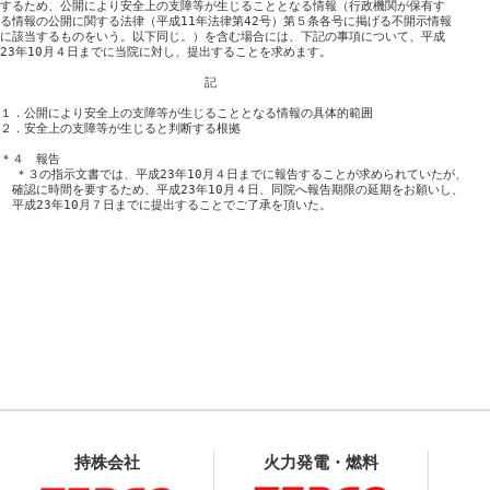
するため、公開により安全上の支障等が生じることとなる情報（行政機関が保有す

る情報の公開に関する法律（平成11年法律第42号）第５条各号に掲げる不開示情報

に該当するものをいう。以下同じ。）を含む場合には、下記の事項について、平成

23年10月４日までに当院に対し、提出することを求めます。

　　　　　　　　　　　　　　　　　記

１．公開により安全上の支障等が生じることとなる情報の具体的範囲

２．安全上の支障等が生じると判断する根拠

＊４　報告

  ＊３の指示文書では、平成23年10月４日までに報告することが求められていたが、

　確認に時間を要するため、平成23年10月４日、同院へ報告期限の延期をお願いし、

持株会社
火力発電・燃料