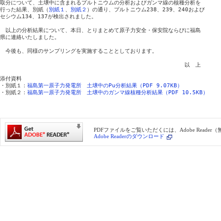
取分について、土壌中に含まれるプルトニウムの分析およびガンマ線の核種分析を

行った結果、別紙（
別紙１
、
別紙２
）の通り、プルトニウム238、239、240および

セシウム134、137が検出されました。

　以上の分析結果について、本日、とりまとめて原子力安全・保安院ならびに福島

県に連絡いたしました。

　今後も、同様のサンプリングを実施することとしております。

　　　　　　　　　　　　　　　　　　　　　　　　　　　　　　　　　　以　上

添付資料

・別紙１：
福島第一原子力発電所　土壌中のPu分析結果（PDF 9.07KB）
・別紙２：
福島第一原子力発電所　土壌中のガンマ線核種分析結果（PDF 10.5KB）
PDFファイルをご覧いただくには、Adobe Reade
Adobe Readerのダウンロード