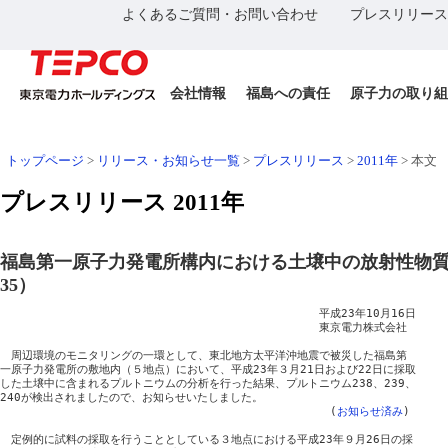
よくあるご質問・お問い合わせ
プレスリリース
会社情報
福島への責任
原子力の取り組
トップページ
>
リリース・お知らせ一覧
>
プレスリリース
>
2011年
>
本文
プレスリリース 2011年
福島第一原子力発電所構内における土壌中の放射性物
35）
　　　　　　　　　　　　　　　　　　　　　　　　　　　　　平成23年10月16日

　　　　　　　　　　　　　　　　　　　　　　　　　　　　　東京電力株式会社

　周辺環境のモニタリングの一環として、東北地方太平洋沖地震で被災した福島第

一原子力発電所の敷地内（５地点）において、平成23年３月21日および22日に採取

した土壌中に含まれるプルトニウムの分析を行った結果、プルトニウム238、239、

240が検出されましたので、お知らせいたしました。

　　　　　　　　　　　　　　　　　　　　　　　　　　　　　　(
お知らせ済み
)

　定例的に試料の採取を行うこととしている３地点における平成23年９月26日の採
