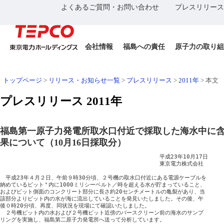
よくあるご質問・お問い合わせ
プレスリリース
会社情報
福島への責任
原子力の取り組
トップページ
>
リリース・お知らせ一覧
>
プレスリリース
>
2011年
>
本文
プレスリリース 2011年
福島第一原子力発電所取水口付近で採取した海水中に
果について（10月16日採取分）
　　　　　　　　　　　　　　　　　　　　　　　　　　　　　平成23年10月17日

　　　　　　　　　　　　　　　　　　　　　　　　　　　　　東京電力株式会社

　平成23年４月２日、午前９時30分頃、２号機の取水口付近にある電源ケーブルを

納めているピット
＊
内に1000ミリシーベルト／時を超える水が貯まっていること、

およびピット側面のコンクリート部分に長さ約20センチメートルの亀裂があり、当

該部分よりピット内の水が海に流出していることを発見いたしました。その後、午

後０時20分頃、再度、同状況を現場にて確認いたしました。

　２号機ピット内の水および２号機ピット近傍のバースクリーン前の海水のサンプ

リングを実施し、福島第二原子力発電所へ送って分析しています。
