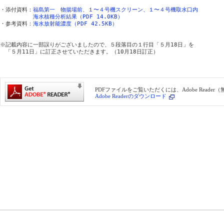
・添付資料：
福島第一　物揚場前、１〜４号機スクリーン、１〜４号機取水口内
海水核種分析結果（PDF 14.0KB）
・参考資料：
海水放射能濃度（PDF 42.5KB）
※記載内容に一部誤りがございましたので、５段落目の１行目「５月18日」を

　「５月11日」に訂正させていただきます。（10月18日訂正）

PDFファイルをご覧いただくには、Adobe Reade
Adobe Readerのダウンロード