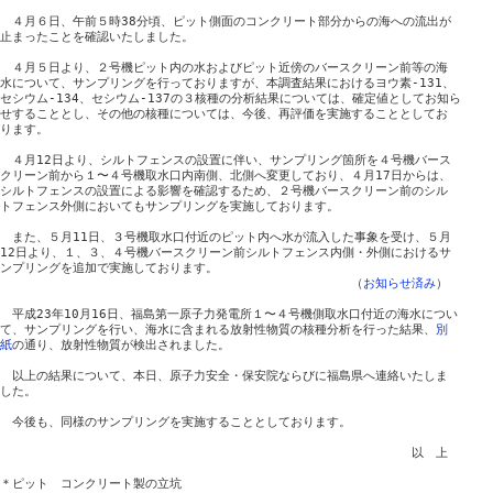
　４月６日、午前５時38分頃、ピット側面のコンクリート部分からの海への流出が

止まったことを確認いたしました。

　４月５日より、２号機ピット内の水およびピット近傍のバースクリーン前等の海

水について、サンプリングを行っておりますが、本調査結果におけるヨウ素-131、

セシウム-134、セシウム-137の３核種の分析結果については、確定値としてお知ら

せすることとし、その他の核種については、今後、再評価を実施することとしてお

ります。

　４月12日より、シルトフェンスの設置に伴い、サンプリング箇所を４号機バース

クリーン前から１〜４号機取水口内南側、北側へ変更しており、４月17日からは、

シルトフェンスの設置による影響を確認するため、２号機バースクリーン前のシル

トフェンス外側においてもサンプリングを実施しております。

　また、５月11日、３号機取水口付近のピット内へ水が流入した事象を受け、５月

12日より、１、３、４号機バースクリーン前シルトフェンス内側・外側におけるサ

ンプリングを追加で実施しております。

　　　　　　　　　　　　　　　　　　　　　　　　　　　　　（
お知らせ済み
）

　平成23年10月16日、福島第一原子力発電所１〜４号機側取水口付近の海水につい

て、サンプリングを行い、海水に含まれる放射性物質の核種分析を行った結果、
別
紙
の通り、放射性物質が検出されました。

　以上の結果について、本日、原子力安全・保安院ならびに福島県へ連絡いたしま

した。

　今後も、同様のサンプリングを実施することとしております。

　　　　　　　　　　　　　　　　　　　　　　　　　　　　　　　　　　以　上

＊ピット　コンクリート製の立坑
