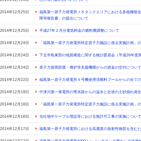
2014年12月25日
福島第一原子力発電所Ｊ６タンクエリアにおける多核種除
障等報告書」の提出について
2014年12月25日
平成27年２月分電気料金の燃料費調整について
2014年12月24日
「福島第一原子力発電所特定原子力施設に係る実施計画」
2014年12月24日
下北半島東部の地質構造に関する検討委員会（平成26年度
2014年12月24日
原子力損害賠償・廃炉等支援機構からの資金の交付につい
2014年12月22日
福島第一原子力発電所４号機使用済燃料プールからの全て
2014年12月19日
中津川第一発電所の導水路からの溢水と近傍の土砂崩れ発
2014年12月18日
「福島第一原子力発電所特定原子力施設に係る実施計画」
2014年12月18日
当社地中ケーブル埋設等における無許可工事の実施につい
2014年12月17日
福島第一原子力発電所における高濃度の放射性物質を含むた