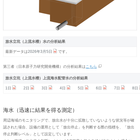
放水立坑（上流水槽）水の分析結果
最新データは
2026年3月5日
です。
第三者（日本原子力研究開発機構）の分析結果は
こちら
放水立坑（上流水槽）上流海水配管水の分析結果
放水立坑（上流水槽）上流海水配管水の分析結果
1日
1日
2日
2日
3日
3日
4日
4日
5日
5日
6日
6日
7日
7日
8日
8日
海水（迅速に結果を得る測定）
周辺海域のモニタリングで、放出水が十分に拡散していないような状況等が確
認された場合、設備の運用として「放出停止」を判断する際の指標を、「放出
停止判断レベル」として設定しています。