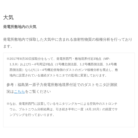
大気
発電所敷地内の大気
発電所敷地内で採取した大気中に含まれる放射性物質の核種分析を行っており
ます。
※
2017年8月30日採取分をもって、発電所西門・敷地境界付近3地点（MP-
1,3,8）および1～4号周辺3地点（1号機北側法面、1,2号機西側法面、3,4号機
西側法面）ならびに1～4号機近傍海側のダストのガンマ核種分析を廃止し、敷
地内に設置されている連続ダストモニタでの監視に変更しております。
参考：福島第一原子力発電所敷地境界付近でのダストモニタ計測状
況は
こちら
をご覧ください
※
なお、発電所西門に設置しているモニタリングカーによる空気中のストロンチ
ウム、プルトニウム分析結果は、引き続き半年に一度（4月,10月）の頻度でサ
ンプリングを行ってまいります。