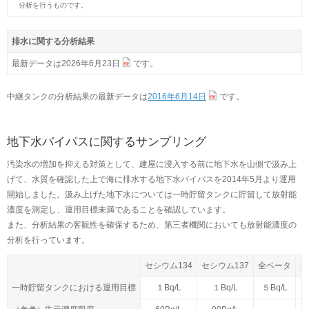
分析を行うものです。
排水に関する分析結果
最新データは
2026年6月23日
です。
中継タンクの分析結果の最新データは
2016年6月14日
です。
地下水バイパスに関するサンプリング
汚染水の増加を抑える対策として、建屋に浸入する前に地下水を山側で汲み上
げて、水質を確認した上で海に排水する地下水バイパスを2014年5月より運用
開始しました。汲み上げた地下水については一時貯留タンクに貯留して放射能
濃度を測定し、運用目標未満であることを確認しています。
また、分析結果の客観性を確保するため、第三者機関においても放射能濃度の
分析を行っています。
セシウム134
セシウム134
セシウム137
セシウム137
全ベータ
全ベータ
ス
ス
一時貯留タンクにおける運用目標
一時貯留タンクにおける運用目標
１Bq/L
１Bq/L
１Bq/L
１Bq/L
５Bq/L
５Bq/L