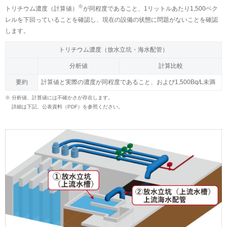
※
トリチウム濃度（計算値）
が同程度であること、1リットルあたり1,500ベク
レルを下回っていることを確認し、現在の設備の状態に問題がないことを確認
します。
トリチウム濃度（放水立坑・海水配管）
分析値
計算比較
要約
計算値と実際の濃度が同程度であること、および1,500Bq/L未満
※
分析値、計算値には不確かさが存在します。
詳細は下記、公表資料（PDF）を参照ください。