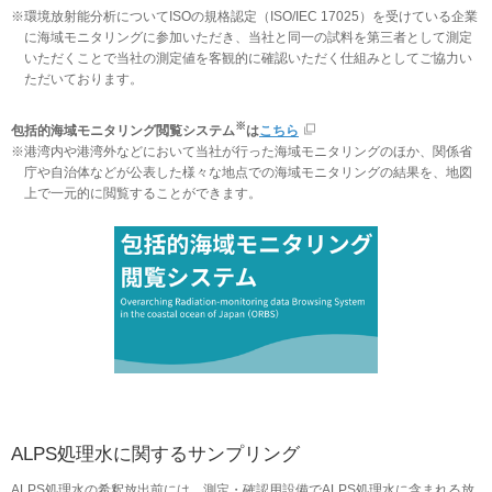
※
環境放射能分析についてISOの規格認定（ISO/IEC 17025）を受けている企業
に海域モニタリングに参加いただき、当社と同一の試料を第三者として測定
いただくことで当社の測定値を客観的に確認いただく仕組みとしてご協力い
ただいております。
※
包括的海域モニタリング閲覧システム
は
こちら
※
港湾内や港湾外などにおいて当社が行った海域モニタリングのほか、関係省
庁や自治体などが公表した様々な地点での海域モニタリングの結果を、地図
上で一元的に閲覧することができます。
ALPS処理水に関するサンプリング
ALPS処理水の希釈放出前には、測定・確認用設備でALPS処理水に含まれる放