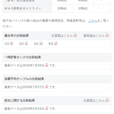
（参考）告示濃度限度
（参考）告示濃度限度
60Bq/L
60Bq/L
90Bq/L
90Bq/L
-
-
ＷＨＯ飲料水ガイドライン
ＷＨＯ飲料水ガイドライン
10Bq/L
10Bq/L
10Bq/L
10Bq/L
-
-
地下水バイパスの取り組みの概要や運用状況、関連資料等は、
こちら
をご覧く
ださい。
揚水井の分析結果
位置図はこちら
最高値はこちら
1日
3日
5日
8日
一時貯留タンクの分析結果
最新データは
2026年7月26日
です。
加重平均サンプルの分析結果
最新データは
2026年7月27日
です。
排水に関する分析結果
位置図はこちら
最新データは
2026年6月23日
です。