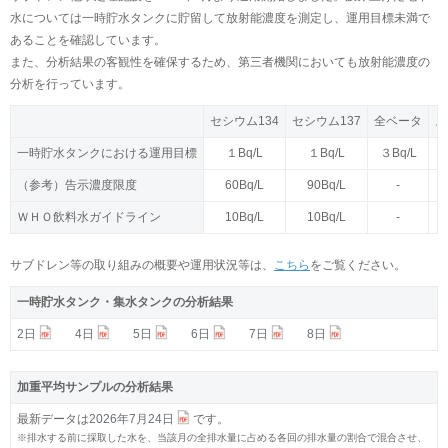
水については一時貯水タンクに貯留して放射能濃度を測定し、運用目標未満で
あることを確認しています。
また、分析結果の客観性を確保するため、第三者機関においても放射能濃度の
分析を行っています。
セシウム134
セシウム134
セシウム137
セシウム137
全ベータ
全ベータ
ス
ス
一時貯水タンクにおける運用目標
一時貯水タンクにおける運用目標
１Bq/L
１Bq/L
１Bq/L
１Bq/L
３Bq/L
３Bq/L
（参考）告示濃度限度
（参考）告示濃度限度
60Bq/L
60Bq/L
90Bq/L
90Bq/L
-
-
ＷＨＯ飲料水ガイドライン
ＷＨＯ飲料水ガイドライン
10Bq/L
10Bq/L
10Bq/L
10Bq/L
-
-
サブドレン等の取り組みの概要や運用状況等は、
こちら
をご覧ください。
一時貯水タンク・集水タンクの分析結果
2日
4日
5日
6日
7日
8日
加重平均サンプルの分析結果
最新データは
2026年7月24日
です。
※
排水する前に採取した水を、当該月の全排水量に占める各回の排水量の割合で混合させ、