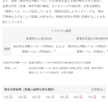
また、指標（放出停止判断レベル）の1/2程度を超える値が検出された場合に、
必要な対応（設備・操作手順の確認、モニタリングの強化等）を取る指標を
「調査レベル」として設定しています。指標を設定したモニタリングは、検出
下限値を上げることで迅速に分析を行い､海域の状況を早期に把握することを目
的としています。
トリチウム濃度
トリチウム濃度
発電所から3km以内
発電所から3km以内
発電所正面の10km四方
発電所正面の10km四方
放出停止判断レベル（700Bq/L）および
放出停止判断レベル（700Bq/L）および
放出停止判断レベル（30Bq/L
放出停止判断レベル（30Bq/L
指標
指標
※
※
調査レベル（350Bq/L）
調査レベル（350Bq/L）
調査レベル（20Bq/L）
調査レベル（20Bq/L）
※放出停止判断レベル：
設備の運用としてALPS処理水の海洋放出を停止する指標
調査レベル ：
放出停止判断レベルに達する前段階で必要な対応（設備・操作手順の
確認,モニタリングの強化等）を取る指標
海水分析結果（迅速に結果を得る測定）
海水分析結果（迅速に結果を得る測定）
位置図はこ
位置図はこ
1日
1日
2日
2日
3日
3日
4日
4日
5日
5日
6日
6日
7日
7日
8日
8日