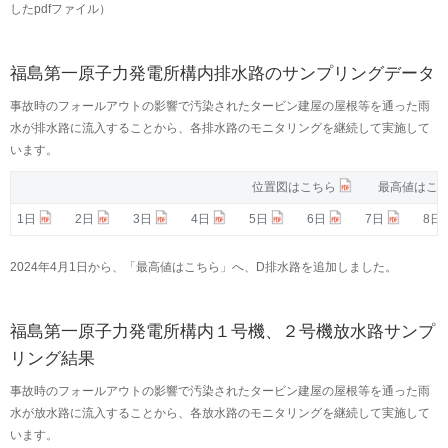
したpdfファイル）
福島第一原子力発電所構内排水路のサンプリングデータ
事故時のフォールアウトの影響で汚染されたタービン建屋の屋根等を通った雨
水が排水路に流入することから、各排水路のモニタリングを継続して実施して
います。
位置図はこちら
位置図はこちら
最高値はこ
最高値はこ
1日
1日
2日
2日
3日
3日
4日
4日
5日
5日
6日
6日
7日
7日
8日
8日
2024年4月1日から、「最高値はこちら」へ、D排水路を追加しました。
福島第一原子力発電所構内１号機、２号機放水路サンプ
リング結果
事故時のフォールアウトの影響で汚染されたタービン建屋の屋根等を通った雨
水が放水路に流入することから、各放水路のモニタリングを継続して実施して
います。