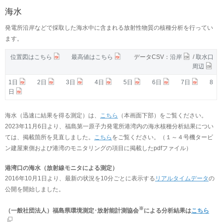
海水
発電所沿岸などで採取した海水中に含まれる放射性物質の核種分析を行ってい
ます。
位置図はこちら
最高値はこちら
データCSV：
沿岸
/
取水口
周辺
1日
2日
3日
4日
5日
6日
7日
8
日
海水（迅速に結果を得る測定）は、
こちら
（本画面下部）をご覧ください。
2023年11月6日より、福島第一原子力発電所港湾内の海水核種分析結果につい
ては、掲載箇所を見直しました。
こちら
をご覧ください。（１～４号機タービ
ン建屋東側および港湾のモニタリングの項目に掲載したpdfファイル）
港湾口の海水（放射線モニタによる測定）
2016年10月1日より、最新の状況を10分ごとに表示する
リアルタイムデータ
の
公開を開始しました。
※
（一般社団法人）福島県環境測定･放射能計測協会
による分析結果は
こちら