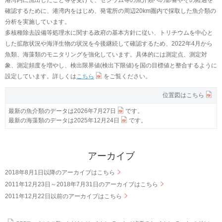
港湾内に流出したこと等を受けて、セシウム等の魚介類への影響やその経過を
確認するために、港湾内をはじめ、発電所の周辺20km圏内で採取した魚介類の
分析を実施しています。
多核種除去設備等処理水に関する政府の基本方針に従い、トリチウムを中心と
した拡散状況や海洋生物の状況を今後継続して確認するため、2022年4月から
魚類、海藻類のモニタリングを強化しています。具体的には測定点、測定対
象、測定頻度を増やし、検出限界値(検出下限値)を国の目標値と整合するように
設定しています。詳しくは
こちら
をご覧ください。
位置図はこちら
最新の魚介類のデータは
2026年7月27日
です。
最新の海藻類のデータは
2025年12月24日
です。
アーカイブ
2018年8月1日以降のアーカイブはこちら
2011年12月23日～2018年7月31日のアーカイブはこちら
2011年12月22日以前のアーカイブはこちら