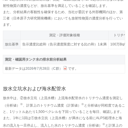
射性物質の濃度などが、放出基準を満足していることを確認します。
また、分析結果の客観性を確保するため、当社が委託する外部機関のほか、第
三者（日本原子力研究開発機構）においても放射性物質の濃度分析を行ってい
ます。
測定・評価対象核種
測定・評価対象核種
トリチウ
トリチウ
放出基準
放出基準
告示濃度比総和（告示濃度限度に対する比の和）1未満
告示濃度比総和（告示濃度限度に対する比の和）1未満
100万Bq/
100万Bq/
測定・確認用タンク水の排水前分析結果
最新データは
2026年7月28日（C群）
です。
放水立坑水および海水配管水
放水中は、②放水立坑（上流水槽）上流海水配管水のトリチウム濃度を測定し
※
※
（分析値）
、計算上のトリチウム濃度（計算値）
と分析値が同程度であるこ
と、1リットルあたり1,500ベクレルを下回っていることを毎日、確認します。
また、1年に1回は①放水立抗（上流水槽）が満水になる前にALPS処理水と海
※
水の流入を一旦停止し、流入した水のトリチウム濃度（分析値）
と計算上の