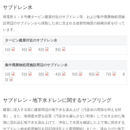
サブドレン水
発電所１～６号機タービン建屋付近のサブドレン等、および集中廃棄物処理施
設周辺のサブドレンから採取した水に含まれる放射性物質の核種分析を行って
います。
タービン建屋付近のサブドレン水
1日
4日
6日
8日
集中廃棄物処理施設周辺のサブドレン水
1日
2日
3日
4日
5日
6日
7日
8
日
サブドレン・地下水ドレンに関するサンプリング
建屋に浸入する前に建屋周辺の地下水を汲み上げ（汚染水の増加を抑える対
策）、また、海側遮水壁を設置（汚染水を漏らさない対策）してせき止めた海
側に流れ込む地下水を汲み上げて、浄化して水質を確認した上で海に排水する
サブドレン他水処理施設を2015年9月より運用開始しました。汲み上げた地下