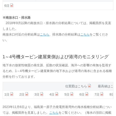
6日
※南放水口・排水路
2018年9月以降の南放水口・排水路の分析結果については、掲載箇所を見直
しました。
南放水口付近の分析結果は
こちら
、排水路の分析結果は
こちら
をご覧くださ
い。
1～4号機タービン建屋東側および港湾のモニタリング
地下水の放射性物質の発生源、拡散の状況確認、海洋への影響の有無を監視す
るため、1～4号機タービン建屋東側の地下水および港湾の海水に含まれる核種
分析を行っております。
位置図はこちら
位置図はこちら
最高値はこ
最高値はこ
1日
1日
2日
2日
3日
3日
4日
4日
5日
5日
6日
6日
7日
7日
8日
8日
2023年11月6日より、福島第一原子力発電所港湾外の海水核種分析結果につい
ては、掲載箇所を見直しました。
こちら
をご覧ください。（海水の項目に掲載