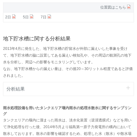
位置図はこちら
2日
5日
7日
地下貯水槽に関する分析結果
2013年4月に発生した、地下貯水槽の貯留水が外部に漏えいした事象を受け
て、地下貯水槽の脇に設置してある漏えい検知孔や、その周辺の観測孔の地下
水を分析し、周辺への影響をモニタリングしています。
なお、地下貯水槽からの漏えい量は、その後20～30リットル程度であると評価
されました。
分析結果
雨水処理設備を用いたタンクエリア堰内雨水の処理水散水に関するサンプリン
グ
タンクエリアの堰内に溜まった雨水は、淡水化装置（逆浸透膜式）などを用い
て浄化処理を行った後、2014年5月より福島第一原子力発電所の構内において
散水しております。散水の影響を確認するため、処理した水（散水）や散水場