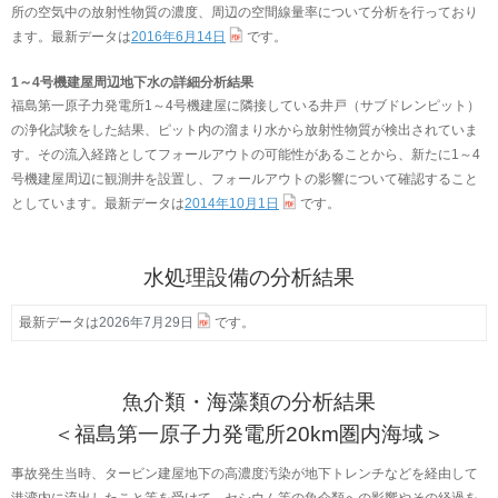
所の空気中の放射性物質の濃度、周辺の空間線量率について分析を行っており
ます。最新データは
2016年6月14日
です。
1～4号機建屋周辺地下水の詳細分析結果
福島第一原子力発電所1～4号機建屋に隣接している井戸（サブドレンピット）
の浄化試験をした結果、ピット内の溜まり水から放射性物質が検出されていま
す。その流入経路としてフォールアウトの可能性があることから、新たに1～4
号機建屋周辺に観測井を設置し、フォールアウトの影響について確認すること
としています。最新データは
2014年10月1日
です。
水処理設備の分析結果
最新データは
2026年7月29日
です。
魚介類・海藻類の分析結果
＜福島第一原子力発電所20km圏内海域＞
事故発生当時、タービン建屋地下の高濃度汚染が地下トレンチなどを経由して