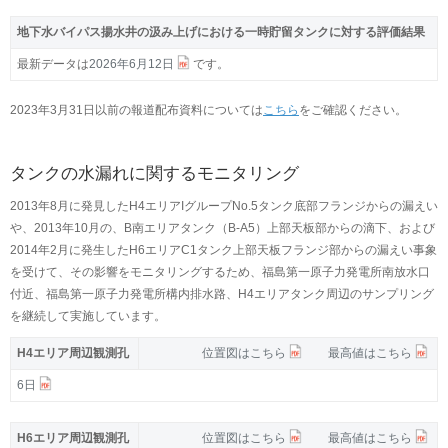
地下水バイパス揚水井の汲み上げにおける一時貯留タンクに対する評価結果
最新データは
2026年6月12日
です。
2023年3月31日以前の報道配布資料については
こちら
をご確認ください。
タンクの水漏れに関するモニタリング
2013年8月に発見したH4エリアIグループNo.5タンク底部フランジからの漏えい
や、2013年10月の、B南エリアタンク（B-A5）上部天板部からの滴下、および
2014年2月に発生したH6エリアC1タンク上部天板フランジ部からの漏えい事象
を受けて、その影響をモニタリングするため、福島第一原子力発電所南放水口
付近、福島第一原子力発電所構内排水路、H4エリアタンク周辺のサンプリング
を継続して実施しています。
H4エリア周辺観測孔
位置図はこちら
最高値はこちら
6日
H6エリア周辺観測孔
位置図はこちら
最高値はこちら