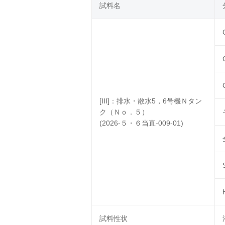
試料名
[III]：排水・散水5，6号機Ｎタン
ク（Ｎｏ．５）
(2026-５・６当直-009-01)
試料性状