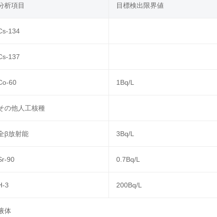
分析項目
目標検出限界値
Cs-134
Cs-137
Co-60
1Bq/L
その他人工核種
全β放射能
3Bq/L
Sr-90
0.7Bq/L
H-3
200Bq/L
液体