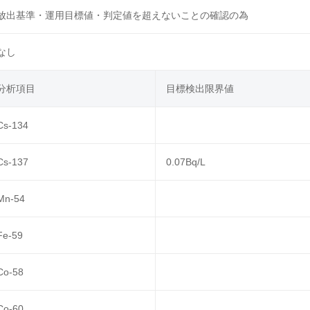
放出基準・運用目標値・判定値を超えないことの確認の為
なし
分析項目
目標検出限界値
Cs-134
Cs-137
0.07Bq/L
Mn-54
Fe-59
Co-58
Co-60