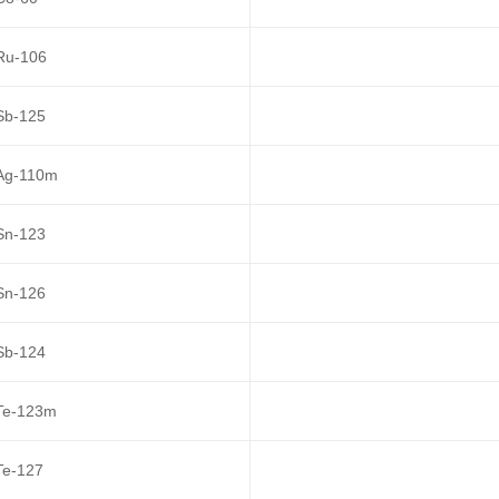
Ru-106
Sb-125
Ag-110m
Sn-123
Sn-126
Sb-124
Te-123m
Te-127