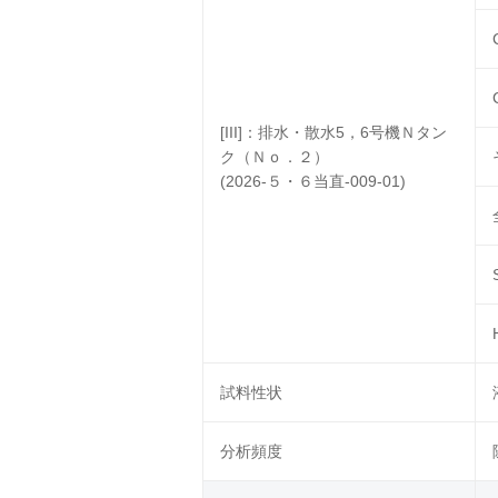
[III]：排水・散水5，6号機Ｎタン
ク（Ｎｏ．２）
(2026-５・６当直-009-01)
試料性状
分析頻度