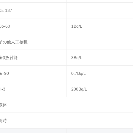
Cs-137
Co-60
1Bq/L
その他人工核種
全β放射能
3Bq/L
Sr-90
0.7Bq/L
H-3
200Bq/L
液体
随時