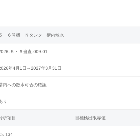
５・６号機 Ｎタンク 構内散水
2026-５・６当直-009-01
2026年4月1日～2027年3月31日
構内への散水可否の確認
あり
分析項目
目標検出限界値
Cs-134