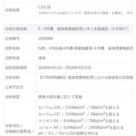
CSV
CSV
分析結果
分析結果
※
※
CSVファイルは右クリックで「名前を付けて保存」を選択し、ダウ
CSVファイルは右クリックで「名前を付けて保存」を選択し、ダウ
分析計画名称
分析計画名称
5・6号機 液体廃棄物処理に伴う水質確認（６号WCT）
5・6号機 液体廃棄物処理に伴う水質確認（６号WCT）
計画番号
計画番号
1800996
1800996
試料名称
試料名称
[VI]5，6号設備-6号機-廃棄物建屋-６号機 液体廃棄物処
[VI]5，6号設備-6号機-廃棄物建屋-６号機 液体廃棄物処
試料性状
試料性状
液体
液体
試料採取期間
試料採取期間
2018年4月1日～2019年3月31日
2018年4月1日～2019年3月31日
分析目的
分析目的
【1700996継続】液体廃棄物処理における移送前の水質確
【1700996継続】液体廃棄物処理における移送前の水質確
公表予定日
公表予定日
分析頻度
分析頻度
廃液の発生量に応じて実施
廃液の発生量に応じて実施
3
3
3
3
セシウム-134 ／ 0.04Bq/cm
セシウム-134 ／ 0.04Bq/cm
／ 5Bq/cm
／ 5Bq/cm
を超える
を超える
3
3
3
3
セシウム-137 ／ 0.04Bq/cm
セシウム-137 ／ 0.04Bq/cm
／ 5Bq/cm
／ 5Bq/cm
を超える
を超える
3
3
3
3
マンガン-54 ／ 0.04Bq/cm
マンガン-54 ／ 0.04Bq/cm
／ 78Bq/cm
／ 78Bq/cm
を超える
を超える
分析項目／
分析項目／
3
3
3
3
コバルト-60 ／ 0.04Bq/cm
コバルト-60 ／ 0.04Bq/cm
／ 1000Bq/cm
／ 1000Bq/cm
を超える
を超える
目標検出限界値／
目標検出限界値／
pH ／ 0.1 ／ 5から10の範囲を外れる
pH ／ 0.1 ／ 5から10の範囲を外れる