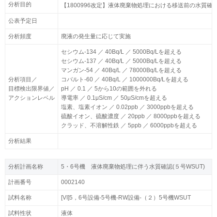
分析目的
分析目的
【1800996改定】液体廃棄物処理における移送前の水質確認
【1800996改定】液体廃棄物処理における移送前の水質確認
公表予定日
公表予定日
分析頻度
分析頻度
廃液の発生量に応じて実施
廃液の発生量に応じて実施
セシウム-134 ／ 40Bq/L ／ 5000Bq/Lを超える
セシウム-134 ／ 40Bq/L ／ 5000Bq/Lを超える
セシウム-137 ／ 40Bq/L ／ 5000Bq/Lを超える
セシウム-137 ／ 40Bq/L ／ 5000Bq/Lを超える
マンガン-54 ／ 40Bq/L ／ 78000Bq/Lを超える
マンガン-54 ／ 40Bq/L ／ 78000Bq/Lを超える
分析項目／
分析項目／
コバルト-60 ／ 40Bq/L ／ 1000000Bq/Lを超える
コバルト-60 ／ 40Bq/L ／ 1000000Bq/Lを超える
目標検出限界値／
目標検出限界値／
pH ／ 0.1 ／ 5から10の範囲を外れる
pH ／ 0.1 ／ 5から10の範囲を外れる
アクションレベル
アクションレベル
導電率 ／ 0.1μS/cm ／ 50μS/cmを超える
導電率 ／ 0.1μS/cm ／ 50μS/cmを超える
塩素、塩素イオン ／ 0.02ppb ／ 3000ppbを超える
塩素、塩素イオン ／ 0.02ppb ／ 3000ppbを超える
硫酸イオン、硫酸濃度 ／ 20ppb ／ 8000ppbを超える
硫酸イオン、硫酸濃度 ／ 20ppb ／ 8000ppbを超える
クラッド、不溶解性鉄 ／ 5ppb ／ 6000ppbを超える
クラッド、不溶解性鉄 ／ 5ppb ／ 6000ppbを超える
分析結果
分析結果
分析計画名称
分析計画名称
5・6号機 液体廃棄物処理に伴う水質確認(５号WSUT)
5・6号機 液体廃棄物処理に伴う水質確認(５号WSUT)
計画番号
計画番号
0002140
0002140
試料名称
試料名称
[VI]5，6号設備-5号機-RW設備-（２）5号機WSUT
[VI]5，6号設備-5号機-RW設備-（２）5号機WSUT
試料性状
試料性状
液体
液体