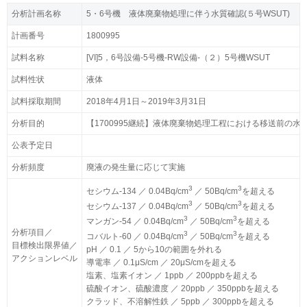
分析計画名称
分析計画名称
5・6号機 液体廃棄物処理に伴う水質確認(５号WSUT)
5・6号機 液体廃棄物処理に伴う水質確認(５号WSUT)
計画番号
計画番号
1800995
1800995
試料名称
試料名称
[VI]5，6号設備-5号機-RW設備-（２）5号機WSUT
[VI]5，6号設備-5号機-RW設備-（２）5号機WSUT
試料性状
試料性状
液体
液体
試料採取期間
試料採取期間
2018年4月1日～2019年3月31日
2018年4月1日～2019年3月31日
分析目的
分析目的
【1700995継続】液体廃棄物処理工程における移送前の水
【1700995継続】液体廃棄物処理工程における移送前の水
公表予定日
公表予定日
分析頻度
分析頻度
廃液の発生量に応じて実施
廃液の発生量に応じて実施
3
3
3
3
セシウム-134 ／ 0.04Bq/cm
セシウム-134 ／ 0.04Bq/cm
／ 50Bq/cm
／ 50Bq/cm
を超える
を超える
3
3
3
3
セシウム-137 ／ 0.04Bq/cm
セシウム-137 ／ 0.04Bq/cm
／ 50Bq/cm
／ 50Bq/cm
を超える
を超える
3
3
3
3
マンガン-54 ／ 0.04Bq/cm
マンガン-54 ／ 0.04Bq/cm
／ 50Bq/cm
／ 50Bq/cm
を超える
を超える
分析項目／
分析項目／
3
3
3
3
コバルト-60 ／ 0.04Bq/cm
コバルト-60 ／ 0.04Bq/cm
／ 50Bq/cm
／ 50Bq/cm
を超える
を超える
目標検出限界値／
目標検出限界値／
pH ／ 0.1 ／ 5から10の範囲を外れる
pH ／ 0.1 ／ 5から10の範囲を外れる
アクションレベル
アクションレベル
導電率 ／ 0.1μS/cm ／ 20μS/cmを超える
導電率 ／ 0.1μS/cm ／ 20μS/cmを超える
塩素、塩素イオン ／ 1ppb ／ 200ppbを超える
塩素、塩素イオン ／ 1ppb ／ 200ppbを超える
硫酸イオン、硫酸濃度 ／ 20ppb ／ 350ppbを超える
硫酸イオン、硫酸濃度 ／ 20ppb ／ 350ppbを超える
クラッド、不溶解性鉄 ／ 5ppb ／ 300ppbを超える
クラッド、不溶解性鉄 ／ 5ppb ／ 300ppbを超える