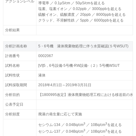
アクションレベル
アクションレベル
導電率 ／ 0.1μS/cm ／ 50μS/cmを超える
導電率 ／ 0.1μS/cm ／ 50μS/cmを超える
塩素、塩素イオン ／ 0.02ppb ／ 3000ppbを超える
塩素、塩素イオン ／ 0.02ppb ／ 3000ppbを超える
硫酸イオン、硫酸濃度 ／ 20ppb ／ 8000ppbを超える
硫酸イオン、硫酸濃度 ／ 20ppb ／ 8000ppbを超える
クラッド、不溶解性鉄 ／ 5ppb ／ 6000ppbを超える
クラッド、不溶解性鉄 ／ 5ppb ／ 6000ppbを超える
分析結果
分析結果
分析計画名称
分析計画名称
5・6号機 液体廃棄物処理に伴う水質確認(５号WSUT)
5・6号機 液体廃棄物処理に伴う水質確認(５号WSUT)
計画番号
計画番号
0002067
0002067
試料名称
試料名称
[VI]5，6号設備-5号機-RW設備-（２）5号機WSUT
[VI]5，6号設備-5号機-RW設備-（２）5号機WSUT
試料性状
試料性状
液体
液体
試料採取期間
試料採取期間
2018年4月1日～2019年3月31日
2018年4月1日～2019年3月31日
分析目的
分析目的
【1800995改定】液体廃棄物処理工程における移送前
【1800995改定】液体廃棄物処理工程における移送前
公表予定日
公表予定日
分析頻度
分析頻度
廃液の発生量に応じて実施
廃液の発生量に応じて実施
3
3
3
3
セシウム-134 ／ 0.04Bq/cm
セシウム-134 ／ 0.04Bq/cm
／ 10Bq/cm
／ 10Bq/cm
を超える
を超える
3
3
3
3
セシウム-137 ／ 0.04Bq/cm
セシウム-137 ／ 0.04Bq/cm
／ 10Bq/cm
／ 10Bq/cm
を超える
を超える