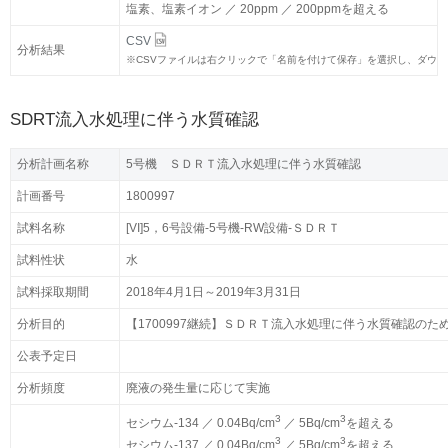
塩素、塩素イオン ／ 20ppm ／ 200ppmを超える
塩素、塩素イオン ／ 20ppm ／ 200ppmを超える
CSV
CSV
分析結果
分析結果
※
※
CSVファイルは右クリックで「名前を付けて保存」を選択し、ダウ
CSVファイルは右クリックで「名前を付けて保存」を選択し、ダウ
SDRT流入水処理に伴う水質確認
分析計画名称
5号機 ＳＤＲＴ流入水処理に伴う水質確認
計画番号
1800997
試料名称
[VI]5，6号設備-5号機-RW設備-ＳＤＲＴ
試料性状
水
試料採取期間
2018年4月1日～2019年3月31日
分析目的
【1700997継続】ＳＤＲＴ流入水処理に伴う水質確認のた
公表予定日
分析頻度
廃液の発生量に応じて実施
3
3
セシウム-134 ／ 0.04Bq/cm
／ 5Bq/cm
を超える
3
3
セシウム-137 ／ 0.04Bq/cm
／ 5Bq/cm
を超える