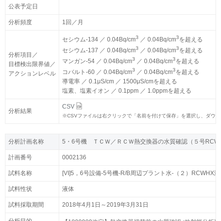
公表予定日
公表予定日
分析頻度
分析頻度
1回／月
1回／月
3
3
3
3
セシウム-134 ／ 0.04Bq/cm
セシウム-134 ／ 0.04Bq/cm
／ 0.04Bq/cm
／ 0.04Bq/cm
を超える
を超える
3
3
3
3
セシウム-137 ／ 0.04Bq/cm
セシウム-137 ／ 0.04Bq/cm
／ 0.04Bq/cm
／ 0.04Bq/cm
を超える
を超える
分析項目／
分析項目／
3
3
3
3
マンガン-54 ／ 0.04Bq/cm
マンガン-54 ／ 0.04Bq/cm
／ 0.04Bq/cm
／ 0.04Bq/cm
を超える
を超える
目標検出限界値／
目標検出限界値／
3
3
3
3
コバルト-60 ／ 0.04Bq/cm
コバルト-60 ／ 0.04Bq/cm
／ 0.04Bq/cm
／ 0.04Bq/cm
を超える
を超える
アクションレベル
アクションレベル
導電率 ／ 0.1μS/cm ／ 1500μS/cmを超える
導電率 ／ 0.1μS/cm ／ 1500μS/cmを超える
塩素、塩素イオン ／ 0.1ppm ／ 1.0ppmを超える
塩素、塩素イオン ／ 0.1ppm ／ 1.0ppmを超える
CSV
CSV
分析結果
分析結果
※
※
CSVファイルは右クリックで「名前を付けて保存」を選択し、ダウ
CSVファイルは右クリックで「名前を付けて保存」を選択し、ダウ
分析計画名称
分析計画名称
5・6号機 ＴＣＷ／ＲＣＷ熱交換器の水質確認（５号RCW
5・6号機 ＴＣＷ／ＲＣＷ熱交換器の水質確認（５号RCW
計画番号
計画番号
0002136
0002136
試料名称
試料名称
[VI]5，6号設備-5号機-R/B周辺プラント水-（２）RCWHX
[VI]5，6号設備-5号機-R/B周辺プラント水-（２）RCWHX
試料性状
試料性状
液体
液体
試料採取期間
試料採取期間
2018年4月1日～2019年3月31日
2018年4月1日～2019年3月31日