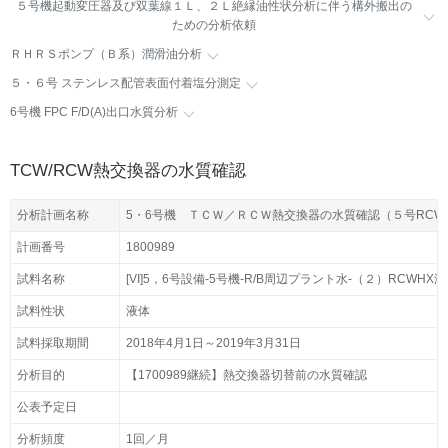
５号機起動変圧器及び双葉線１Ｌ、２Ｌ絶縁油性状分析に伴う構外搬出の
ための分析依頼
ＲＨＲＳポンプ（Ｂ系）潤滑油分析
５・６号 ステンレス配管表面付着塩分測定
6号機 FPC F/D(A)出口水質分析
TCW/RCW熱交換器の水質確認
分析計画名称
分析計画名称
5・6号機 ＴＣＷ／ＲＣＷ熱交換器の水質確認（５号RCW
5・6号機 ＴＣＷ／ＲＣＷ熱交換器の水質確認（５号RCW
計画番号
計画番号
1800989
1800989
試料名称
試料名称
[VI]5，6号設備-5号機-R/B周辺プラント水-（２）RCWHX
[VI]5，6号設備-5号機-R/B周辺プラント水-（２）RCWHX
試料性状
試料性状
液体
液体
試料採取期間
試料採取期間
2018年4月1日～2019年3月31日
2018年4月1日～2019年3月31日
分析目的
分析目的
【1700989継続】熱交換器切替前の水質確認
【1700989継続】熱交換器切替前の水質確認
公表予定日
公表予定日
分析頻度
分析頻度
1回／月
1回／月