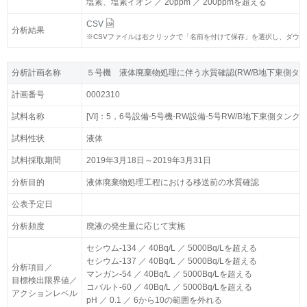
塩素、塩素イオン ／ 20ppm ／ 200ppmを超える
塩素、塩素イオン ／ 20ppm ／ 200ppmを超える
CSV
CSV
分析結果
分析結果
※
※
CSVファイルは右クリックで「名前を付けて保存」を選択し、ダウ
CSVファイルは右クリックで「名前を付けて保存」を選択し、ダウ
分析計画名称
分析計画名称
５号機 液体廃棄物処理に伴う水質確認(RW/B地下東側タン
５号機 液体廃棄物処理に伴う水質確認(RW/B地下東側タン
計画番号
計画番号
0002310
0002310
試料名称
試料名称
[VI]：5，6号設備-5号機-RW設備-5号RW/B地下東側タンク
[VI]：5，6号設備-5号機-RW設備-5号RW/B地下東側タンク
試料性状
試料性状
液体
液体
試料採取期間
試料採取期間
2019年3月18日～2019年3月31日
2019年3月18日～2019年3月31日
分析目的
分析目的
液体廃棄物処理工程における移送前の水質確認
液体廃棄物処理工程における移送前の水質確認
公表予定日
公表予定日
分析頻度
分析頻度
廃液の発生量に応じて実施
廃液の発生量に応じて実施
セシウム-134 ／ 40Bq/L ／ 5000Bq/Lを超える
セシウム-134 ／ 40Bq/L ／ 5000Bq/Lを超える
セシウム-137 ／ 40Bq/L ／ 5000Bq/Lを超える
セシウム-137 ／ 40Bq/L ／ 5000Bq/Lを超える
分析項目／
分析項目／
マンガン-54 ／ 40Bq/L ／ 5000Bq/Lを超える
マンガン-54 ／ 40Bq/L ／ 5000Bq/Lを超える
目標検出限界値／
目標検出限界値／
コバルト-60 ／ 40Bq/L ／ 5000Bq/Lを超える
コバルト-60 ／ 40Bq/L ／ 5000Bq/Lを超える
アクションレベル
アクションレベル
pH ／ 0.1 ／ 6から10の範囲を外れる
pH ／ 0.1 ／ 6から10の範囲を外れる