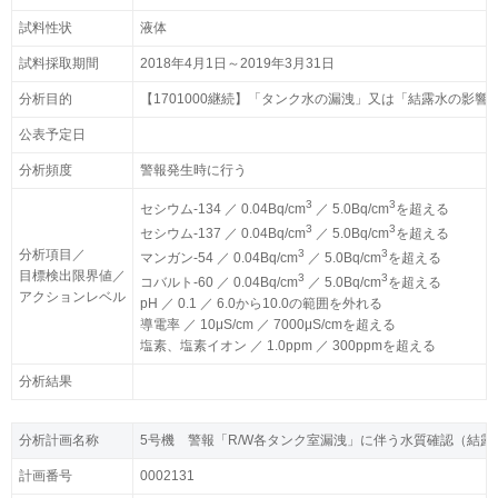
試料性状
試料性状
液体
液体
試料採取期間
試料採取期間
2018年4月1日～2019年3月31日
2018年4月1日～2019年3月31日
分析目的
分析目的
【1701000継続】「タンク水の漏洩」又は「結露水の影
【1701000継続】「タンク水の漏洩」又は「結露水の影
公表予定日
公表予定日
分析頻度
分析頻度
警報発生時に行う
警報発生時に行う
3
3
3
3
セシウム-134 ／ 0.04Bq/cm
セシウム-134 ／ 0.04Bq/cm
／ 5.0Bq/cm
／ 5.0Bq/cm
を超える
を超える
3
3
3
3
セシウム-137 ／ 0.04Bq/cm
セシウム-137 ／ 0.04Bq/cm
／ 5.0Bq/cm
／ 5.0Bq/cm
を超える
を超える
分析項目／
分析項目／
3
3
3
3
マンガン-54 ／ 0.04Bq/cm
マンガン-54 ／ 0.04Bq/cm
／ 5.0Bq/cm
／ 5.0Bq/cm
を超える
を超える
目標検出限界値／
目標検出限界値／
3
3
3
3
コバルト-60 ／ 0.04Bq/cm
コバルト-60 ／ 0.04Bq/cm
／ 5.0Bq/cm
／ 5.0Bq/cm
を超える
を超える
アクションレベル
アクションレベル
pH ／ 0.1 ／ 6.0から10.0の範囲を外れる
pH ／ 0.1 ／ 6.0から10.0の範囲を外れる
導電率 ／ 10μS/cm ／ 7000μS/cmを超える
導電率 ／ 10μS/cm ／ 7000μS/cmを超える
塩素、塩素イオン ／ 1.0ppm ／ 300ppmを超える
塩素、塩素イオン ／ 1.0ppm ／ 300ppmを超える
分析結果
分析結果
分析計画名称
分析計画名称
5号機 警報「R/W各タンク室漏洩」に伴う水質確認（結露
5号機 警報「R/W各タンク室漏洩」に伴う水質確認（結露
計画番号
計画番号
0002131
0002131