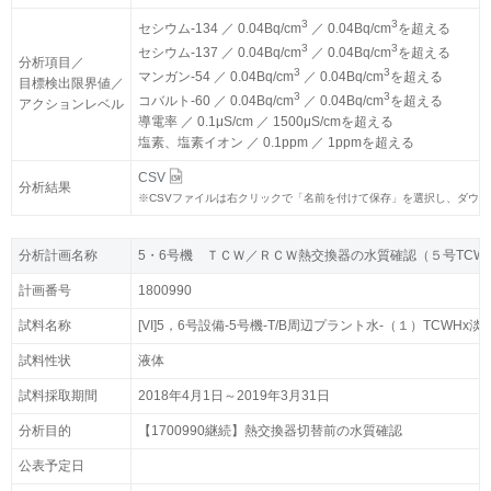
3
3
3
3
セシウム-134 ／ 0.04Bq/cm
セシウム-134 ／ 0.04Bq/cm
／ 0.04Bq/cm
／ 0.04Bq/cm
を超える
を超える
3
3
3
3
セシウム-137 ／ 0.04Bq/cm
セシウム-137 ／ 0.04Bq/cm
／ 0.04Bq/cm
／ 0.04Bq/cm
を超える
を超える
分析項目／
分析項目／
3
3
3
3
マンガン-54 ／ 0.04Bq/cm
マンガン-54 ／ 0.04Bq/cm
／ 0.04Bq/cm
／ 0.04Bq/cm
を超える
を超える
目標検出限界値／
目標検出限界値／
3
3
3
3
コバルト-60 ／ 0.04Bq/cm
コバルト-60 ／ 0.04Bq/cm
／ 0.04Bq/cm
／ 0.04Bq/cm
を超える
を超える
アクションレベル
アクションレベル
導電率 ／ 0.1μS/cm ／ 1500μS/cmを超える
導電率 ／ 0.1μS/cm ／ 1500μS/cmを超える
塩素、塩素イオン ／ 0.1ppm ／ 1ppmを超える
塩素、塩素イオン ／ 0.1ppm ／ 1ppmを超える
CSV
CSV
分析結果
分析結果
※
※
CSVファイルは右クリックで「名前を付けて保存」を選択し、ダウ
CSVファイルは右クリックで「名前を付けて保存」を選択し、ダウ
分析計画名称
分析計画名称
5・6号機 ＴＣＷ／ＲＣＷ熱交換器の水質確認（５号TCW
5・6号機 ＴＣＷ／ＲＣＷ熱交換器の水質確認（５号TCW
計画番号
計画番号
1800990
1800990
試料名称
試料名称
[VI]5，6号設備-5号機-T/B周辺プラント水-（１）TCWHx淡
[VI]5，6号設備-5号機-T/B周辺プラント水-（１）TCWHx淡
試料性状
試料性状
液体
液体
試料採取期間
試料採取期間
2018年4月1日～2019年3月31日
2018年4月1日～2019年3月31日
分析目的
分析目的
【1700990継続】熱交換器切替前の水質確認
【1700990継続】熱交換器切替前の水質確認
公表予定日
公表予定日