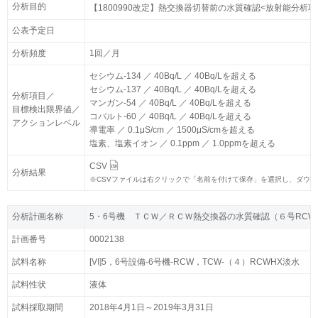
分析目的
分析目的
【1800990改定】熱交換器切替前の水質確認<放射能分析項
【1800990改定】熱交換器切替前の水質確認<放射能分析項
公表予定日
公表予定日
分析頻度
分析頻度
1回／月
1回／月
セシウム-134 ／ 40Bq/L ／ 40Bq/Lを超える
セシウム-134 ／ 40Bq/L ／ 40Bq/Lを超える
セシウム-137 ／ 40Bq/L ／ 40Bq/Lを超える
セシウム-137 ／ 40Bq/L ／ 40Bq/Lを超える
分析項目／
分析項目／
マンガン-54 ／ 40Bq/L ／ 40Bq/Lを超える
マンガン-54 ／ 40Bq/L ／ 40Bq/Lを超える
目標検出限界値／
目標検出限界値／
コバルト-60 ／ 40Bq/L ／ 40Bq/Lを超える
コバルト-60 ／ 40Bq/L ／ 40Bq/Lを超える
アクションレベル
アクションレベル
導電率 ／ 0.1μS/cm ／ 1500μS/cmを超える
導電率 ／ 0.1μS/cm ／ 1500μS/cmを超える
塩素、塩素イオン ／ 0.1ppm ／ 1.0ppmを超える
塩素、塩素イオン ／ 0.1ppm ／ 1.0ppmを超える
CSV
CSV
分析結果
分析結果
※
※
CSVファイルは右クリックで「名前を付けて保存」を選択し、ダウ
CSVファイルは右クリックで「名前を付けて保存」を選択し、ダウ
分析計画名称
分析計画名称
5・6号機 ＴＣＷ／ＲＣＷ熱交換器の水質確認（６号RCW
5・6号機 ＴＣＷ／ＲＣＷ熱交換器の水質確認（６号RCW
計画番号
計画番号
0002138
0002138
試料名称
試料名称
[VI]5，6号設備-6号機-RCW，TCW-（４）RCWHX淡水
[VI]5，6号設備-6号機-RCW，TCW-（４）RCWHX淡水
試料性状
試料性状
液体
液体
試料採取期間
試料採取期間
2018年4月1日～2019年3月31日
2018年4月1日～2019年3月31日