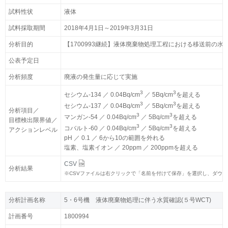
試料性状
試料性状
液体
液体
試料採取期間
試料採取期間
2018年4月1日～2019年3月31日
2018年4月1日～2019年3月31日
分析目的
分析目的
【1700993継続】液体廃棄物処理工程における移送前の水
【1700993継続】液体廃棄物処理工程における移送前の水
公表予定日
公表予定日
分析頻度
分析頻度
廃液の発生量に応じて実施
廃液の発生量に応じて実施
3
3
3
3
セシウム-134 ／ 0.04Bq/cm
セシウム-134 ／ 0.04Bq/cm
／ 5Bq/cm
／ 5Bq/cm
を超える
を超える
3
3
3
3
セシウム-137 ／ 0.04Bq/cm
セシウム-137 ／ 0.04Bq/cm
／ 5Bq/cm
／ 5Bq/cm
を超える
を超える
分析項目／
分析項目／
3
3
3
3
マンガン-54 ／ 0.04Bq/cm
マンガン-54 ／ 0.04Bq/cm
／ 5Bq/cm
／ 5Bq/cm
を超える
を超える
目標検出限界値／
目標検出限界値／
3
3
3
3
コバルト-60 ／ 0.04Bq/cm
コバルト-60 ／ 0.04Bq/cm
／ 5Bq/cm
／ 5Bq/cm
を超える
を超える
アクションレベル
アクションレベル
pH ／ 0.1 ／ 6から10の範囲を外れる
pH ／ 0.1 ／ 6から10の範囲を外れる
塩素、塩素イオン ／ 20ppm ／ 200ppmを超える
塩素、塩素イオン ／ 20ppm ／ 200ppmを超える
CSV
CSV
分析結果
分析結果
※
※
CSVファイルは右クリックで「名前を付けて保存」を選択し、ダウ
CSVファイルは右クリックで「名前を付けて保存」を選択し、ダウ
分析計画名称
分析計画名称
5・6号機 液体廃棄物処理に伴う水質確認(５号WCT)
5・6号機 液体廃棄物処理に伴う水質確認(５号WCT)
計画番号
計画番号
1800994
1800994