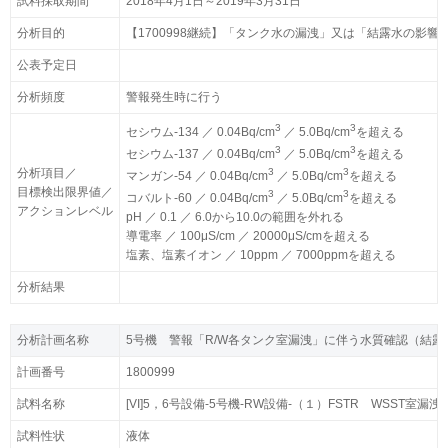
試料採取期間
試料採取期間
2018年4月1日～2019年3月31日
2018年4月1日～2019年3月31日
分析目的
分析目的
【1700998継続】「タンク水の漏洩」又は「結露水の影
【1700998継続】「タンク水の漏洩」又は「結露水の影
公表予定日
公表予定日
分析頻度
分析頻度
警報発生時に行う
警報発生時に行う
3
3
3
3
セシウム-134 ／ 0.04Bq/cm
セシウム-134 ／ 0.04Bq/cm
／ 5.0Bq/cm
／ 5.0Bq/cm
を超える
を超える
3
3
3
3
セシウム-137 ／ 0.04Bq/cm
セシウム-137 ／ 0.04Bq/cm
／ 5.0Bq/cm
／ 5.0Bq/cm
を超える
を超える
分析項目／
分析項目／
3
3
3
3
マンガン-54 ／ 0.04Bq/cm
マンガン-54 ／ 0.04Bq/cm
／ 5.0Bq/cm
／ 5.0Bq/cm
を超える
を超える
目標検出限界値／
目標検出限界値／
3
3
3
3
コバルト-60 ／ 0.04Bq/cm
コバルト-60 ／ 0.04Bq/cm
／ 5.0Bq/cm
／ 5.0Bq/cm
を超える
を超える
アクションレベル
アクションレベル
pH ／ 0.1 ／ 6.0から10.0の範囲を外れる
pH ／ 0.1 ／ 6.0から10.0の範囲を外れる
導電率 ／ 100μS/cm ／ 20000μS/cmを超える
導電率 ／ 100μS/cm ／ 20000μS/cmを超える
塩素、塩素イオン ／ 10ppm ／ 7000ppmを超える
塩素、塩素イオン ／ 10ppm ／ 7000ppmを超える
分析結果
分析結果
分析計画名称
分析計画名称
5号機 警報「R/W各タンク室漏洩」に伴う水質確認（結露水
5号機 警報「R/W各タンク室漏洩」に伴う水質確認（結露水
計画番号
計画番号
1800999
1800999
試料名称
試料名称
[VI]5，6号設備-5号機-RW設備-（１）FSTR WSST室漏
[VI]5，6号設備-5号機-RW設備-（１）FSTR WSST室漏
試料性状
試料性状
液体
液体