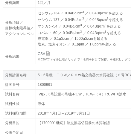
分析頻度
分析頻度
1回／月
1回／月
3
3
3
3
セシウム-134 ／ 0.04Bq/cm
セシウム-134 ／ 0.04Bq/cm
／ 0.04Bq/cm
／ 0.04Bq/cm
を超える
を超える
3
3
3
3
セシウム-137 ／ 0.04Bq/cm
セシウム-137 ／ 0.04Bq/cm
／ 0.04Bq/cm
／ 0.04Bq/cm
を超える
を超える
分析項目／
分析項目／
3
3
3
3
マンガン-54 ／ 0.04Bq/cm
マンガン-54 ／ 0.04Bq/cm
／ 0.04Bq/cm
／ 0.04Bq/cm
を超える
を超える
目標検出限界値／
目標検出限界値／
3
3
3
3
コバルト-60 ／ 0.04Bq/cm
コバルト-60 ／ 0.04Bq/cm
／ 0.04Bq/cm
／ 0.04Bq/cm
を超える
を超える
アクションレベル
アクションレベル
導電率 ／ 0.1μS/cm ／ 1500μS/cmを超える
導電率 ／ 0.1μS/cm ／ 1500μS/cmを超える
塩素、塩素イオン ／ 0.1ppm ／ 1.0ppmを超える
塩素、塩素イオン ／ 0.1ppm ／ 1.0ppmを超える
CSV
CSV
分析結果
分析結果
※
※
CSVファイルは右クリックで「名前を付けて保存」を選択し、ダウ
CSVファイルは右クリックで「名前を付けて保存」を選択し、ダウ
分析計画名称
分析計画名称
5・6号機 ＴＣＷ／ＲＣＷ熱交換器の水質確認（６号RCW
5・6号機 ＴＣＷ／ＲＣＷ熱交換器の水質確認（６号RCW
計画番号
計画番号
1800991
1800991
試料名称
試料名称
[VI]5，6号設備-6号機-RCW，TCW-（４）RCWHX淡水
[VI]5，6号設備-6号機-RCW，TCW-（４）RCWHX淡水
試料性状
試料性状
液体
液体
試料採取期間
試料採取期間
2018年4月1日～2019年3月31日
2018年4月1日～2019年3月31日
分析目的
分析目的
【1700991継続】熱交換器切替前の水質確認
【1700991継続】熱交換器切替前の水質確認
公表予定日
公表予定日