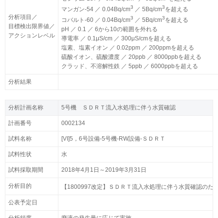
3
3
マンガン-54 ／ 0.04Bq/cm
／ 5Bq/cm
を超える
分析項目／
3
3
コバルト-60 ／ 0.04Bq/cm
／ 5Bq/cm
を超える
目標検出限界値／
pH ／ 0.1 ／ 6から10の範囲を外れる
アクションレベル
導電率 ／ 0.1μS/cm ／ 300μS/cmを超える
塩素、塩素イオン ／ 0.02ppm ／ 200ppmを超える
硫酸イオン、硫酸濃度 ／ 20ppb ／ 8000ppbを超える
クラッド、不溶解性鉄 ／ 5ppb ／ 6000ppbを超える
分析結果
分析計画名称
分析計画名称
5号機 ＳＤＲＴ流入水処理に伴う水質確認
5号機 ＳＤＲＴ流入水処理に伴う水質確認
計画番号
計画番号
0002134
0002134
試料名称
試料名称
[VI]5，6号設備-5号機-RW設備-ＳＤＲＴ
[VI]5，6号設備-5号機-RW設備-ＳＤＲＴ
試料性状
試料性状
水
水
試料採取期間
試料採取期間
2018年4月1日～2019年3月31日
2018年4月1日～2019年3月31日
分析目的
分析目的
【1800997改定】ＳＤＲＴ流入水処理に伴う水質確認のため
【1800997改定】ＳＤＲＴ流入水処理に伴う水質確認のため
公表予定日
公表予定日