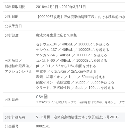
試料採取期間
試料採取期間
2018年4月1日～2019年3月31日
2018年4月1日～2019年3月31日
分析目的
分析目的
【0002067改定】液体廃棄物処理工程における移送前の水質
【0002067改定】液体廃棄物処理工程における移送前の水質
公表予定日
公表予定日
分析頻度
分析頻度
廃液の発生量に応じて実施
廃液の発生量に応じて実施
セシウム-134 ／ 40Bq/L ／ 10000Bq/Lを超える
セシウム-134 ／ 40Bq/L ／ 10000Bq/Lを超える
セシウム-137 ／ 40Bq/L ／ 10000Bq/Lを超える
セシウム-137 ／ 40Bq/L ／ 10000Bq/Lを超える
マンガン-54 ／ 40Bq/L ／ 10000Bq/Lを超える
マンガン-54 ／ 40Bq/L ／ 10000Bq/Lを超える
分析項目／
分析項目／
コバルト-60 ／ 40Bq/L ／ 10000Bq/Lを超える
コバルト-60 ／ 40Bq/L ／ 10000Bq/Lを超える
目標検出限界値／
目標検出限界値／
pH ／ 0.1 ／ 5.6から7.5の範囲を外れる
pH ／ 0.1 ／ 5.6から7.5の範囲を外れる
アクションレベル
アクションレベル
導電率 ／ 0.1μS/cm ／ 2μS/cmを超える
導電率 ／ 0.1μS/cm ／ 2μS/cmを超える
塩素、塩素イオン ／ 1ppb ／ 50ppbを超える
塩素、塩素イオン ／ 1ppb ／ 50ppbを超える
硫酸イオン、硫酸濃度 ／ 20ppb ／ 50ppbを超える
硫酸イオン、硫酸濃度 ／ 20ppb ／ 50ppbを超える
クラッド、不溶解性鉄 ／ 5ppb ／ 100ppbを超える
クラッド、不溶解性鉄 ／ 5ppb ／ 100ppbを超える
CSV
CSV
分析結果
分析結果
※
※
CSVファイルは右クリックで「名前を付けて保存」を選択し、ダウ
CSVファイルは右クリックで「名前を付けて保存」を選択し、ダウ
分析計画名称
分析計画名称
5・6号機 液体廃棄物処理に伴う水質確認(５号WCT)
5・6号機 液体廃棄物処理に伴う水質確認(５号WCT)
計画番号
計画番号
0002141
0002141