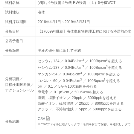
試料名称
試料名称
[VI]5，6号設備-5号機-RW設備-（１）5号機WCT
[VI]5，6号設備-5号機-RW設備-（１）5号機WCT
試料性状
試料性状
液体
液体
試料採取期間
試料採取期間
2018年4月1日～2019年3月31日
2018年4月1日～2019年3月31日
分析目的
分析目的
【1700994継続】液体廃棄物処理工程における移送前の水
【1700994継続】液体廃棄物処理工程における移送前の水
公表予定日
公表予定日
分析頻度
分析頻度
廃液の発生量に応じて実施
廃液の発生量に応じて実施
3
3
3
3
セシウム-134 ／ 0.04Bq/cm
セシウム-134 ／ 0.04Bq/cm
／ 100Bq/cm
／ 100Bq/cm
を超える
を超える
3
3
3
3
セシウム-137 ／ 0.04Bq/cm
セシウム-137 ／ 0.04Bq/cm
／ 100Bq/cm
／ 100Bq/cm
を超える
を超える
3
3
3
3
マンガン-54 ／ 0.04Bq/cm
マンガン-54 ／ 0.04Bq/cm
／ 100Bq/cm
／ 100Bq/cm
を超える
を超える
分析項目／
分析項目／
3
3
3
3
コバルト-60 ／ 0.04Bq/cm
コバルト-60 ／ 0.04Bq/cm
／ 100Bq/cm
／ 100Bq/cm
を超える
を超える
目標検出限界値／
目標検出限界値／
pH ／ 0.1 ／ 5から10の範囲を外れる
pH ／ 0.1 ／ 5から10の範囲を外れる
アクションレベル
アクションレベル
導電率 ／ 0.1μS/cm ／ 50μS/cmを超える
導電率 ／ 0.1μS/cm ／ 50μS/cmを超える
塩素、塩素イオン ／ 20ppb ／ 3000ppbを超える
塩素、塩素イオン ／ 20ppb ／ 3000ppbを超える
硫酸イオン、硫酸濃度 ／ 20ppb ／ 8000ppbを超える
硫酸イオン、硫酸濃度 ／ 20ppb ／ 8000ppbを超える
クラッド、不溶解性鉄 ／ 5ppb ／ 6000ppbを超える
クラッド、不溶解性鉄 ／ 5ppb ／ 6000ppbを超える
CSV
CSV
分析結果
分析結果
※
※
CSVファイルは右クリックで「名前を付けて保存」を選択し、ダウ
CSVファイルは右クリックで「名前を付けて保存」を選択し、ダウ