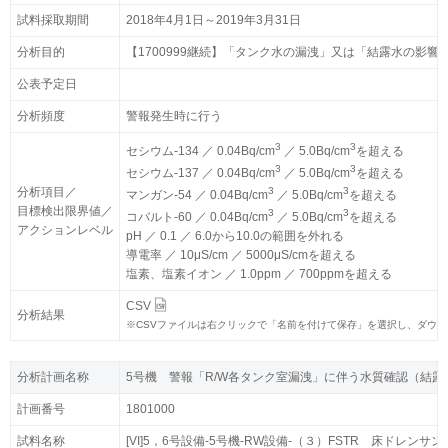
試料採取期間
試料採取期間
2018年4月1日～2019年3月31日
2018年4月1日～2019年3月31日
分析目的
分析目的
【1700999継続】「タンク水の漏洩」又は「結露水の影
【1700999継続】「タンク水の漏洩」又は「結露水の影
公表予定日
公表予定日
分析頻度
分析頻度
警報発生時に行う
警報発生時に行う
3
3
3
3
セシウム-134 ／ 0.04Bq/cm
セシウム-134 ／ 0.04Bq/cm
／ 5.0Bq/cm
／ 5.0Bq/cm
を超える
を超える
3
3
3
3
セシウム-137 ／ 0.04Bq/cm
セシウム-137 ／ 0.04Bq/cm
／ 5.0Bq/cm
／ 5.0Bq/cm
を超える
を超える
分析項目／
分析項目／
3
3
3
3
マンガン-54 ／ 0.04Bq/cm
マンガン-54 ／ 0.04Bq/cm
／ 5.0Bq/cm
／ 5.0Bq/cm
を超える
を超える
目標検出限界値／
目標検出限界値／
3
3
3
3
コバルト-60 ／ 0.04Bq/cm
コバルト-60 ／ 0.04Bq/cm
／ 5.0Bq/cm
／ 5.0Bq/cm
を超える
を超える
アクションレベル
アクションレベル
pH ／ 0.1 ／ 6.0から10.0の範囲を外れる
pH ／ 0.1 ／ 6.0から10.0の範囲を外れる
導電率 ／ 10μS/cm ／ 5000μS/cmを超える
導電率 ／ 10μS/cm ／ 5000μS/cmを超える
塩素、塩素イオン ／ 1.0ppm ／ 700ppmを超える
塩素、塩素イオン ／ 1.0ppm ／ 700ppmを超える
CSV
CSV
分析結果
分析結果
※
※
CSVファイルは右クリックで「名前を付けて保存」を選択し、ダウ
CSVファイルは右クリックで「名前を付けて保存」を選択し、ダウ
分析計画名称
分析計画名称
5号機 警報「R/W各タンク室漏洩」に伴う水質確認（結露
5号機 警報「R/W各タンク室漏洩」に伴う水質確認（結露
計画番号
計画番号
1801000
1801000
試料名称
試料名称
[VI]5，6号設備-5号機-RW設備-（３）FSTR 床ドレン
[VI]5，6号設備-5号機-RW設備-（３）FSTR 床ドレン