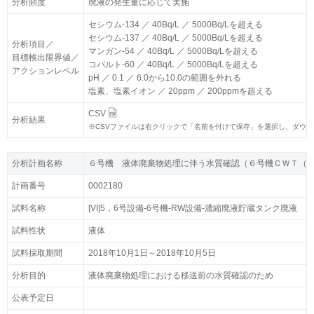
分析頻度
分析頻度
廃液の発生量に応じて実施
廃液の発生量に応じて実施
セシウム-134 ／ 40Bq/L ／ 5000Bq/Lを超える
セシウム-134 ／ 40Bq/L ／ 5000Bq/Lを超える
セシウム-137 ／ 40Bq/L ／ 5000Bq/Lを超える
セシウム-137 ／ 40Bq/L ／ 5000Bq/Lを超える
分析項目／
分析項目／
マンガン-54 ／ 40Bq/L ／ 5000Bq/Lを超える
マンガン-54 ／ 40Bq/L ／ 5000Bq/Lを超える
目標検出限界値／
目標検出限界値／
コバルト-60 ／ 40Bq/L ／ 5000Bq/Lを超える
コバルト-60 ／ 40Bq/L ／ 5000Bq/Lを超える
アクションレベル
アクションレベル
pH ／ 0.1 ／ 6.0から10.0の範囲を外れる
pH ／ 0.1 ／ 6.0から10.0の範囲を外れる
塩素、塩素イオン ／ 20ppm ／ 200ppmを超える
塩素、塩素イオン ／ 20ppm ／ 200ppmを超える
CSV
CSV
分析結果
分析結果
※
※
CSVファイルは右クリックで「名前を付けて保存」を選択し、ダウ
CSVファイルは右クリックで「名前を付けて保存」を選択し、ダウ
分析計画名称
分析計画名称
６号機 液体廃棄物処理に伴う水質確認（６号機ＣＷＴ（
６号機 液体廃棄物処理に伴う水質確認（６号機ＣＷＴ（
計画番号
計画番号
0002180
0002180
試料名称
試料名称
[VI]5，6号設備-6号機-RW設備-濃縮廃液貯蔵タンク廃液
[VI]5，6号設備-6号機-RW設備-濃縮廃液貯蔵タンク廃液
試料性状
試料性状
液体
液体
試料採取期間
試料採取期間
2018年10月1日～2018年10月5日
2018年10月1日～2018年10月5日
分析目的
分析目的
液体廃棄物処理における移送前の水質確認のため
液体廃棄物処理における移送前の水質確認のため
公表予定日
公表予定日