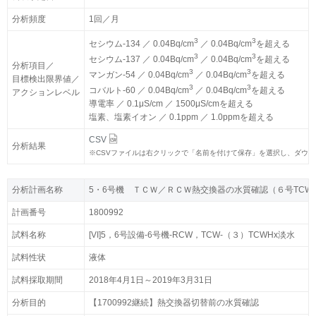
分析頻度
分析頻度
1回／月
1回／月
3
3
3
3
セシウム-134 ／ 0.04Bq/cm
セシウム-134 ／ 0.04Bq/cm
／ 0.04Bq/cm
／ 0.04Bq/cm
を超える
を超える
3
3
3
3
セシウム-137 ／ 0.04Bq/cm
セシウム-137 ／ 0.04Bq/cm
／ 0.04Bq/cm
／ 0.04Bq/cm
を超える
を超える
分析項目／
分析項目／
3
3
3
3
マンガン-54 ／ 0.04Bq/cm
マンガン-54 ／ 0.04Bq/cm
／ 0.04Bq/cm
／ 0.04Bq/cm
を超える
を超える
目標検出限界値／
目標検出限界値／
3
3
3
3
コバルト-60 ／ 0.04Bq/cm
コバルト-60 ／ 0.04Bq/cm
／ 0.04Bq/cm
／ 0.04Bq/cm
を超える
を超える
アクションレベル
アクションレベル
導電率 ／ 0.1μS/cm ／ 1500μS/cmを超える
導電率 ／ 0.1μS/cm ／ 1500μS/cmを超える
塩素、塩素イオン ／ 0.1ppm ／ 1.0ppmを超える
塩素、塩素イオン ／ 0.1ppm ／ 1.0ppmを超える
CSV
CSV
分析結果
分析結果
※
※
CSVファイルは右クリックで「名前を付けて保存」を選択し、ダウ
CSVファイルは右クリックで「名前を付けて保存」を選択し、ダウ
分析計画名称
分析計画名称
5・6号機 ＴＣＷ／ＲＣＷ熱交換器の水質確認（６号TCW
5・6号機 ＴＣＷ／ＲＣＷ熱交換器の水質確認（６号TCW
計画番号
計画番号
1800992
1800992
試料名称
試料名称
[VI]5，6号設備-6号機-RCW，TCW-（３）TCWHx淡水
[VI]5，6号設備-6号機-RCW，TCW-（３）TCWHx淡水
試料性状
試料性状
液体
液体
試料採取期間
試料採取期間
2018年4月1日～2019年3月31日
2018年4月1日～2019年3月31日
分析目的
分析目的
【1700992継続】熱交換器切替前の水質確認
【1700992継続】熱交換器切替前の水質確認