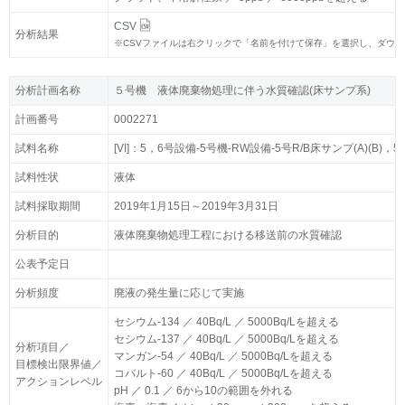
CSV
CSV
分析結果
分析結果
※
※
CSVファイルは右クリックで「名前を付けて保存」を選択し、ダウ
CSVファイルは右クリックで「名前を付けて保存」を選択し、ダウ
分析計画名称
分析計画名称
５号機 液体廃棄物処理に伴う水質確認(床サンプ系)
５号機 液体廃棄物処理に伴う水質確認(床サンプ系)
計画番号
計画番号
0002271
0002271
試料名称
試料名称
[VI]：5，6号設備-5号機-RW設備-5号R/B床サンプ(A)(B)
[VI]：5，6号設備-5号機-RW設備-5号R/B床サンプ(A)(B)
試料性状
試料性状
液体
液体
試料採取期間
試料採取期間
2019年1月15日～2019年3月31日
2019年1月15日～2019年3月31日
分析目的
分析目的
液体廃棄物処理工程における移送前の水質確認
液体廃棄物処理工程における移送前の水質確認
公表予定日
公表予定日
分析頻度
分析頻度
廃液の発生量に応じて実施
廃液の発生量に応じて実施
セシウム-134 ／ 40Bq/L ／ 5000Bq/Lを超える
セシウム-134 ／ 40Bq/L ／ 5000Bq/Lを超える
セシウム-137 ／ 40Bq/L ／ 5000Bq/Lを超える
セシウム-137 ／ 40Bq/L ／ 5000Bq/Lを超える
分析項目／
分析項目／
マンガン-54 ／ 40Bq/L ／ 5000Bq/Lを超える
マンガン-54 ／ 40Bq/L ／ 5000Bq/Lを超える
目標検出限界値／
目標検出限界値／
コバルト-60 ／ 40Bq/L ／ 5000Bq/Lを超える
コバルト-60 ／ 40Bq/L ／ 5000Bq/Lを超える
アクションレベル
アクションレベル
pH ／ 0.1 ／ 6から10の範囲を外れる
pH ／ 0.1 ／ 6から10の範囲を外れる