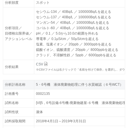
分析頻度
分析頻度
スポット
スポット
セシウム-134 ／ 40Bq/L ／ 100000Bq/Lを超える
セシウム-134 ／ 40Bq/L ／ 100000Bq/Lを超える
セシウム-137 ／ 40Bq/L ／ 100000Bq/Lを超える
セシウム-137 ／ 40Bq/L ／ 100000Bq/Lを超える
マンガン-54 ／ 40Bq/L ／ 100000Bq/Lを超える
マンガン-54 ／ 40Bq/L ／ 100000Bq/Lを超える
分析項目／
分析項目／
コバルト-60 ／ 40Bq/L ／ 100000Bq/Lを超える
コバルト-60 ／ 40Bq/L ／ 100000Bq/Lを超える
目標検出限界値／
目標検出限界値／
pH ／ 0.1 ／ 5.0から10.0の範囲を外れる
pH ／ 0.1 ／ 5.0から10.0の範囲を外れる
アクションレベル
アクションレベル
導電率 ／ 0.1μS/cm ／ 50μS/cmを超える
導電率 ／ 0.1μS/cm ／ 50μS/cmを超える
塩素、塩素イオン ／ 20ppb ／ 3000ppbを超える
塩素、塩素イオン ／ 20ppb ／ 3000ppbを超える
硫酸イオン、硫酸濃度 ／ 20ppb ／ 8000ppbを超える
硫酸イオン、硫酸濃度 ／ 20ppb ／ 8000ppbを超える
クラッド、不溶解性鉄 ／ 5ppb ／ 6000ppbを超える
クラッド、不溶解性鉄 ／ 5ppb ／ 6000ppbを超える
CSV
CSV
分析結果
分析結果
※
※
CSVファイルは右クリックで「名前を付けて保存」を選択し、ダウ
CSVファイルは右クリックで「名前を付けて保存」を選択し、ダウ
分析計画名称
分析計画名称
5・6号機 液体廃棄物処理に伴う水質確認（６号WCT）
5・6号機 液体廃棄物処理に伴う水質確認（６号WCT）
計画番号
計画番号
0002135
0002135
試料名称
試料名称
[VI]5，6号設備-6号機-廃棄物建屋-６号機 液体廃棄物処
[VI]5，6号設備-6号機-廃棄物建屋-６号機 液体廃棄物処
試料性状
試料性状
液体
液体
試料採取期間
試料採取期間
2018年4月1日～2019年3月31日
2018年4月1日～2019年3月31日