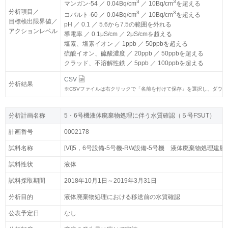
3
3
3
3
マンガン-54 ／ 0.04Bq/cm
マンガン-54 ／ 0.04Bq/cm
／ 10Bq/cm
／ 10Bq/cm
を超える
を超える
分析項目／
分析項目／
3
3
3
3
コバルト-60 ／ 0.04Bq/cm
コバルト-60 ／ 0.04Bq/cm
／ 10Bq/cm
／ 10Bq/cm
を超える
を超える
目標検出限界値／
目標検出限界値／
pH ／ 0.1 ／ 5.6から7.5の範囲を外れる
pH ／ 0.1 ／ 5.6から7.5の範囲を外れる
アクションレベル
アクションレベル
導電率 ／ 0.1μS/cm ／ 2μS/cmを超える
導電率 ／ 0.1μS/cm ／ 2μS/cmを超える
塩素、塩素イオン ／ 1ppb ／ 50ppbを超える
塩素、塩素イオン ／ 1ppb ／ 50ppbを超える
硫酸イオン、硫酸濃度 ／ 20ppb ／ 50ppbを超える
硫酸イオン、硫酸濃度 ／ 20ppb ／ 50ppbを超える
クラッド、不溶解性鉄 ／ 5ppb ／ 100ppbを超える
クラッド、不溶解性鉄 ／ 5ppb ／ 100ppbを超える
CSV
CSV
分析結果
分析結果
※
※
CSVファイルは右クリックで「名前を付けて保存」を選択し、ダウ
CSVファイルは右クリックで「名前を付けて保存」を選択し、ダウ
分析計画名称
分析計画名称
5・6号機液体廃棄物処理に伴う水質確認（５号FSUT）
5・6号機液体廃棄物処理に伴う水質確認（５号FSUT）
計画番号
計画番号
0002178
0002178
試料名称
試料名称
[VI]5，6号設備-5号機-RW設備-5号機 液体廃棄物処理建屋-
[VI]5，6号設備-5号機-RW設備-5号機 液体廃棄物処理建屋-
試料性状
試料性状
液体
液体
試料採取期間
試料採取期間
2018年10月1日～2019年3月31日
2018年10月1日～2019年3月31日
分析目的
分析目的
液体廃棄物処理における移送前の水質確認
液体廃棄物処理における移送前の水質確認
公表予定日
公表予定日
なし
なし