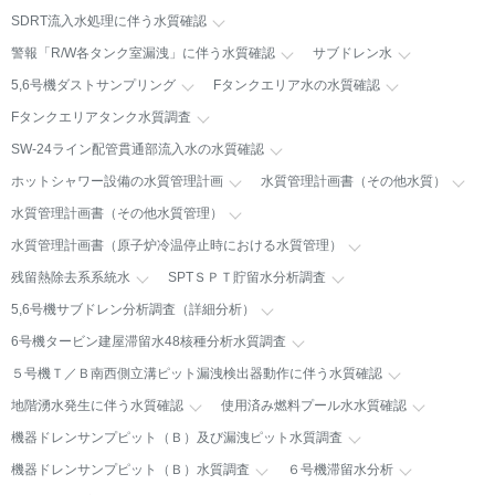
SDRT流入水処理に伴う水質確認
警報「R/W各タンク室漏洩」に伴う水質確認
サブドレン水
5,6号機ダストサンプリング
Fタンクエリア水の水質確認
Fタンクエリアタンク水質調査
SW-24ライン配管貫通部流入水の水質確認
ホットシャワー設備の水質管理計画
水質管理計画書（その他水質）
水質管理計画書（その他水質管理）
水質管理計画書（原子炉冷温停止時における水質管理）
残留熱除去系系統水
SPTＳＰＴ貯留水分析調査
5,6号機サブドレン分析調査（詳細分析）
6号機タービン建屋滞留水48核種分析水質調査
５号機Ｔ／Ｂ南西側立溝ピット漏洩検出器動作に伴う水質確認
地階湧水発生に伴う水質確認
使用済み燃料プール水水質確認
機器ドレンサンプピット（Ｂ）及び漏洩ピット水質調査
機器ドレンサンプピット（Ｂ）水質調査
６号機滞留水分析