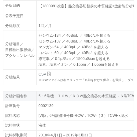
分析目的
分析目的
【1800991改定】熱交換器切替前の水質確認<放射能分析項
【1800991改定】熱交換器切替前の水質確認<放射能分析項
公表予定日
公表予定日
分析頻度
分析頻度
1回／月
1回／月
セシウム-134 ／ 40Bq/L ／ 40Bq/Lを超える
セシウム-134 ／ 40Bq/L ／ 40Bq/Lを超える
セシウム-137 ／ 40Bq/L ／ 40Bq/Lを超える
セシウム-137 ／ 40Bq/L ／ 40Bq/Lを超える
分析項目／
分析項目／
マンガン-54 ／ 40Bq/L ／ 40Bq/Lを超える
マンガン-54 ／ 40Bq/L ／ 40Bq/Lを超える
目標検出限界値／
目標検出限界値／
コバルト-60 ／ 40Bq/L ／ 40Bq/Lを超える
コバルト-60 ／ 40Bq/L ／ 40Bq/Lを超える
アクションレベル
アクションレベル
導電率 ／ 0.1μS/cm ／ 1500μS/cmを超える
導電率 ／ 0.1μS/cm ／ 1500μS/cmを超える
塩素、塩素イオン ／ 0.1ppm ／ 1.0ppmを超える
塩素、塩素イオン ／ 0.1ppm ／ 1.0ppmを超える
CSV
CSV
分析結果
分析結果
※
※
CSVファイルは右クリックで「名前を付けて保存」を選択し、ダウ
CSVファイルは右クリックで「名前を付けて保存」を選択し、ダウ
分析計画名称
分析計画名称
5・6号機 ＴＣＷ／ＲＣＷ熱交換器の水質確認（６号TCW
5・6号機 ＴＣＷ／ＲＣＷ熱交換器の水質確認（６号TCW
計画番号
計画番号
0002139
0002139
試料名称
試料名称
[VI]5，6号設備-6号機-RCW，TCW-（３）TCWHx淡水
[VI]5，6号設備-6号機-RCW，TCW-（３）TCWHx淡水
試料性状
試料性状
液体
液体
試料採取期間
試料採取期間
2018年4月1日～2019年3月31日
2018年4月1日～2019年3月31日