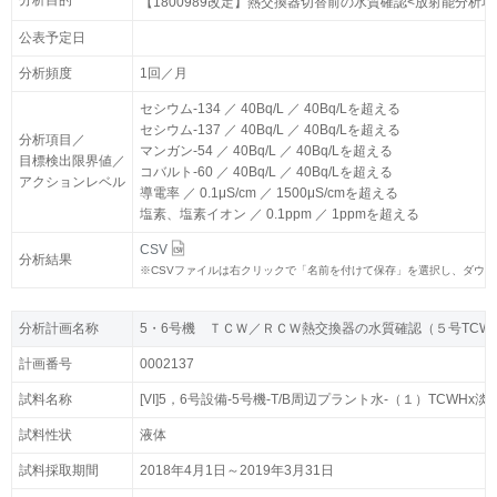
分析目的
分析目的
【1800989改定】熱交換器切替前の水質確認<放射能分析項
【1800989改定】熱交換器切替前の水質確認<放射能分析項
公表予定日
公表予定日
分析頻度
分析頻度
1回／月
1回／月
セシウム-134 ／ 40Bq/L ／ 40Bq/Lを超える
セシウム-134 ／ 40Bq/L ／ 40Bq/Lを超える
セシウム-137 ／ 40Bq/L ／ 40Bq/Lを超える
セシウム-137 ／ 40Bq/L ／ 40Bq/Lを超える
分析項目／
分析項目／
マンガン-54 ／ 40Bq/L ／ 40Bq/Lを超える
マンガン-54 ／ 40Bq/L ／ 40Bq/Lを超える
目標検出限界値／
目標検出限界値／
コバルト-60 ／ 40Bq/L ／ 40Bq/Lを超える
コバルト-60 ／ 40Bq/L ／ 40Bq/Lを超える
アクションレベル
アクションレベル
導電率 ／ 0.1μS/cm ／ 1500μS/cmを超える
導電率 ／ 0.1μS/cm ／ 1500μS/cmを超える
塩素、塩素イオン ／ 0.1ppm ／ 1ppmを超える
塩素、塩素イオン ／ 0.1ppm ／ 1ppmを超える
CSV
CSV
分析結果
分析結果
※
※
CSVファイルは右クリックで「名前を付けて保存」を選択し、ダウ
CSVファイルは右クリックで「名前を付けて保存」を選択し、ダウ
分析計画名称
分析計画名称
5・6号機 ＴＣＷ／ＲＣＷ熱交換器の水質確認（５号TCW
5・6号機 ＴＣＷ／ＲＣＷ熱交換器の水質確認（５号TCW
計画番号
計画番号
0002137
0002137
試料名称
試料名称
[VI]5，6号設備-5号機-T/B周辺プラント水-（１）TCWHx淡
[VI]5，6号設備-5号機-T/B周辺プラント水-（１）TCWHx淡
試料性状
試料性状
液体
液体
試料採取期間
試料採取期間
2018年4月1日～2019年3月31日
2018年4月1日～2019年3月31日