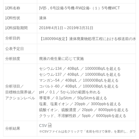
試料名称
試料名称
[VI]5，6号設備-5号機-RW設備-（１）5号機WCT
[VI]5，6号設備-5号機-RW設備-（１）5号機WCT
試料性状
試料性状
液体
液体
試料採取期間
試料採取期間
2018年4月1日～2019年3月31日
2018年4月1日～2019年3月31日
分析目的
分析目的
【1800994改定】液体廃棄物処理工程における移送前の水質
【1800994改定】液体廃棄物処理工程における移送前の水質
公表予定日
公表予定日
分析頻度
分析頻度
廃液の発生量に応じて実施
廃液の発生量に応じて実施
セシウム-134 ／ 40Bq/L ／ 100000Bq/Lを超える
セシウム-134 ／ 40Bq/L ／ 100000Bq/Lを超える
セシウム-137 ／ 40Bq/L ／ 100000Bq/Lを超える
セシウム-137 ／ 40Bq/L ／ 100000Bq/Lを超える
マンガン-54 ／ 40Bq/L ／ 100000Bq/Lを超える
マンガン-54 ／ 40Bq/L ／ 100000Bq/Lを超える
分析項目／
分析項目／
コバルト-60 ／ 40Bq/L ／ 100000Bq/Lを超える
コバルト-60 ／ 40Bq/L ／ 100000Bq/Lを超える
目標検出限界値／
目標検出限界値／
pH ／ 0.1 ／ 5から10の範囲を外れる
pH ／ 0.1 ／ 5から10の範囲を外れる
アクションレベル
アクションレベル
導電率 ／ 0.1μS/cm ／ 50μS/cmを超える
導電率 ／ 0.1μS/cm ／ 50μS/cmを超える
塩素、塩素イオン ／ 20ppb ／ 3000ppbを超える
塩素、塩素イオン ／ 20ppb ／ 3000ppbを超える
硫酸イオン、硫酸濃度 ／ 20ppb ／ 8000ppbを超える
硫酸イオン、硫酸濃度 ／ 20ppb ／ 8000ppbを超える
クラッド、不溶解性鉄 ／ 5ppb ／ 6000ppbを超える
クラッド、不溶解性鉄 ／ 5ppb ／ 6000ppbを超える
CSV
CSV
分析結果
分析結果
※
※
CSVファイルは右クリックで「名前を付けて保存」を選択し、ダウ
CSVファイルは右クリックで「名前を付けて保存」を選択し、ダウ