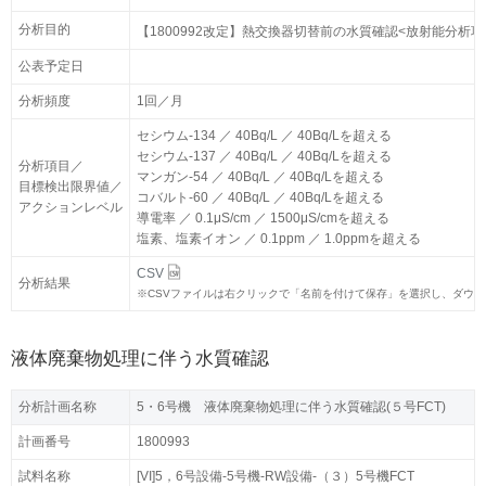
分析目的
分析目的
【1800992改定】熱交換器切替前の水質確認<放射能分析項
【1800992改定】熱交換器切替前の水質確認<放射能分析項
公表予定日
公表予定日
分析頻度
分析頻度
1回／月
1回／月
セシウム-134 ／ 40Bq/L ／ 40Bq/Lを超える
セシウム-134 ／ 40Bq/L ／ 40Bq/Lを超える
セシウム-137 ／ 40Bq/L ／ 40Bq/Lを超える
セシウム-137 ／ 40Bq/L ／ 40Bq/Lを超える
分析項目／
分析項目／
マンガン-54 ／ 40Bq/L ／ 40Bq/Lを超える
マンガン-54 ／ 40Bq/L ／ 40Bq/Lを超える
目標検出限界値／
目標検出限界値／
コバルト-60 ／ 40Bq/L ／ 40Bq/Lを超える
コバルト-60 ／ 40Bq/L ／ 40Bq/Lを超える
アクションレベル
アクションレベル
導電率 ／ 0.1μS/cm ／ 1500μS/cmを超える
導電率 ／ 0.1μS/cm ／ 1500μS/cmを超える
塩素、塩素イオン ／ 0.1ppm ／ 1.0ppmを超える
塩素、塩素イオン ／ 0.1ppm ／ 1.0ppmを超える
CSV
CSV
分析結果
分析結果
※
※
CSVファイルは右クリックで「名前を付けて保存」を選択し、ダウ
CSVファイルは右クリックで「名前を付けて保存」を選択し、ダウ
液体廃棄物処理に伴う水質確認
分析計画名称
分析計画名称
5・6号機 液体廃棄物処理に伴う水質確認(５号FCT)
5・6号機 液体廃棄物処理に伴う水質確認(５号FCT)
計画番号
計画番号
1800993
1800993
試料名称
試料名称
[VI]5，6号設備-5号機-RW設備-（３）5号機FCT
[VI]5，6号設備-5号機-RW設備-（３）5号機FCT