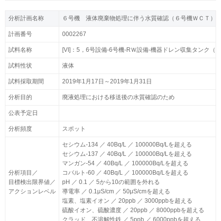
分析計画名称
分析計画名称
６号機 液体廃棄物処理に伴う水質確認（６号機ＷＣＴ）
６号機 液体廃棄物処理に伴う水質確認（６号機ＷＣＴ）
計画番号
計画番号
0002267
0002267
試料名称
試料名称
[VI]：5，6号設備-6号機-RＷ設備-機器ドレン収集タンク
[VI]：5，6号設備-6号機-RＷ設備-機器ドレン収集タンク
試料性状
試料性状
液体
液体
試料採取期間
試料採取期間
2019年1月17日～2019年1月31日
2019年1月17日～2019年1月31日
分析目的
分析目的
廃液処理における移送後の水質確認のため
廃液処理における移送後の水質確認のため
公表予定日
公表予定日
分析頻度
分析頻度
スポット
スポット
セシウム-134 ／ 40Bq/L ／ 100000Bq/Lを超える
セシウム-134 ／ 40Bq/L ／ 100000Bq/Lを超える
セシウム-137 ／ 40Bq/L ／ 100000Bq/Lを超える
セシウム-137 ／ 40Bq/L ／ 100000Bq/Lを超える
マンガン-54 ／ 40Bq/L ／ 100000Bq/Lを超える
マンガン-54 ／ 40Bq/L ／ 100000Bq/Lを超える
分析項目／
分析項目／
コバルト-60 ／ 40Bq/L ／ 100000Bq/Lを超える
コバルト-60 ／ 40Bq/L ／ 100000Bq/Lを超える
目標検出限界値／
目標検出限界値／
pH ／ 0.1 ／ 5から10の範囲を外れる
pH ／ 0.1 ／ 5から10の範囲を外れる
アクションレベル
アクションレベル
導電率 ／ 0.1μS/cm ／ 50μS/cmを超える
導電率 ／ 0.1μS/cm ／ 50μS/cmを超える
塩素、塩素イオン ／ 20ppb ／ 3000ppbを超える
塩素、塩素イオン ／ 20ppb ／ 3000ppbを超える
硫酸イオン、硫酸濃度 ／ 20ppb ／ 8000ppbを超える
硫酸イオン、硫酸濃度 ／ 20ppb ／ 8000ppbを超える
クラッド、不溶解性鉄 ／ 5ppb ／ 6000ppbを超える
クラッド、不溶解性鉄 ／ 5ppb ／ 6000ppbを超える