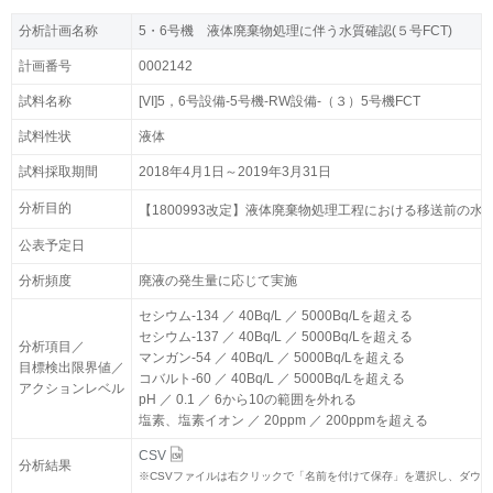
分析計画名称
分析計画名称
5・6号機 液体廃棄物処理に伴う水質確認(５号FCT)
5・6号機 液体廃棄物処理に伴う水質確認(５号FCT)
計画番号
計画番号
0002142
0002142
試料名称
試料名称
[VI]5，6号設備-5号機-RW設備-（３）5号機FCT
[VI]5，6号設備-5号機-RW設備-（３）5号機FCT
試料性状
試料性状
液体
液体
試料採取期間
試料採取期間
2018年4月1日～2019年3月31日
2018年4月1日～2019年3月31日
分析目的
分析目的
【1800993改定】液体廃棄物処理工程における移送前の水質
【1800993改定】液体廃棄物処理工程における移送前の水質
公表予定日
公表予定日
分析頻度
分析頻度
廃液の発生量に応じて実施
廃液の発生量に応じて実施
セシウム-134 ／ 40Bq/L ／ 5000Bq/Lを超える
セシウム-134 ／ 40Bq/L ／ 5000Bq/Lを超える
セシウム-137 ／ 40Bq/L ／ 5000Bq/Lを超える
セシウム-137 ／ 40Bq/L ／ 5000Bq/Lを超える
分析項目／
分析項目／
マンガン-54 ／ 40Bq/L ／ 5000Bq/Lを超える
マンガン-54 ／ 40Bq/L ／ 5000Bq/Lを超える
目標検出限界値／
目標検出限界値／
コバルト-60 ／ 40Bq/L ／ 5000Bq/Lを超える
コバルト-60 ／ 40Bq/L ／ 5000Bq/Lを超える
アクションレベル
アクションレベル
pH ／ 0.1 ／ 6から10の範囲を外れる
pH ／ 0.1 ／ 6から10の範囲を外れる
塩素、塩素イオン ／ 20ppm ／ 200ppmを超える
塩素、塩素イオン ／ 20ppm ／ 200ppmを超える
CSV
CSV
分析結果
分析結果
※
※
CSVファイルは右クリックで「名前を付けて保存」を選択し、ダウ
CSVファイルは右クリックで「名前を付けて保存」を選択し、ダウ