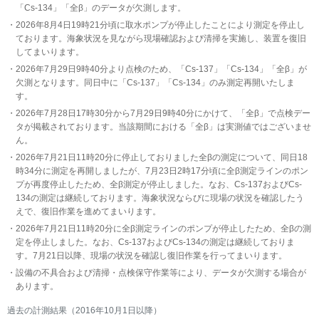
「Cs-134」「全β」のデータが欠測します。
2026年8月4日19時21分頃に取水ポンプが停止したことにより測定を停止し
ております。海象状況を見ながら現場確認および清掃を実施し、装置を復旧
してまいります。
2026年7月29日9時40分より点検のため、「Cs-137」「Cs-134」「全β」が
欠測となります。同日中に「Cs-137」「Cs-134」のみ測定再開いたしま
す。
2026年7月28日17時30分から7月29日9時40分にかけて、「全β」で点検デー
タが掲載されております。当該期間における「全β」は実測値ではございませ
ん。
2026年7月21日11時20分に停止しておりました全βの測定について、同日18
時34分に測定を再開しましたが、7月23日2時17分頃に全β測定ラインのポン
プが再度停止したため、全β測定が停止しました。なお、Cs-137およびCs-
134の測定は継続しております。海象状況ならびに現場の状況を確認したう
えで、復旧作業を進めてまいります。
2026年7月21日11時20分に全β測定ラインのポンプが停止したため、全βの測
定を停止しました。なお、Cs-137およびCs-134の測定は継続しておりま
す。7月21日以降、現場の状況を確認し復旧作業を行ってまいります。
設備の不具合および清掃・点検保守作業等により、データが欠測する場合が
あります。
過去の計測結果（2016年10月1日以降）