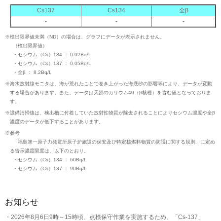
Cs137
Cs134
全β
-
-
-
※
検出限界値未満（ND）の場合は、グラフにデータが表示されません。
（検出限界値）
・セシウム（Cs）134 ： 0.02Bq/L
・セシウム（Cs）137 ： 0.05Bq/L
・全β ： 8.2Bq/L
※
海水放射線モニタは、海が荒れたことで巻き上がった海底砂の影響等により、データが変動
する場合があります。また、データは天然のカリウム40（β核種）を含む値となっておりま
す。
※
設備清掃後は、検出槽に付着していた放射性物質が除去されることによりセシウム濃度や全β
濃度のデータが低下することがあります。
※
参考
「福島第一原子力発電所原子炉施設の保安及び特定核燃料物質の防護に関する規則」に定め
る告示濃度限度は、以下のとおり。
・セシウム（Cs）134 ： 60Bq/L
・セシウム（Cs）137 ： 90Bq/L
お知らせ
2026年8月6日9時～15時頃、点検保守作業を実施するため、「Cs-137」