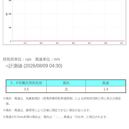
排気筒単位：cps 風速単位：m/s
○計測値 (2026/08/09 04:30)
5，6号機共用排気筒
風向
風速
3.5
北
1.4
※
風向・風速は、気象観測計（発電所構外駐車場西側）による排気筒頂部と同じ高さの測定
値。
※
風向・風速は、豪雨等により正確に測定できない場合があります。
※
風速が0.5m/s未満の場合は、風向は「－」、風速は「CALM」と表記されます。