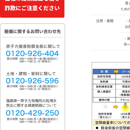
置
ため
活用・展開
・
以
・
等