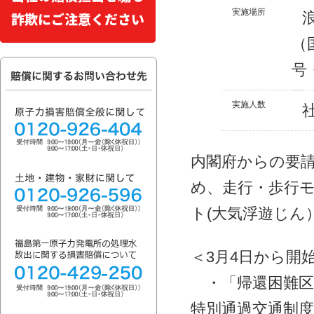
実施場所
（
号
実施人数
内閣府からの要
め、走行・歩行
ト(大気浮遊じん
＜3月4日から開
・「帰還困難区
特別通過交通制度