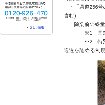
・「県道256号
含む)
除染前の線量調
詳しい情報
※1 国道6号・
※2 特別通過
通過を認める制