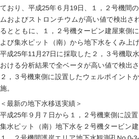
ており、平成25年６月19日、１，２号機間
ムおよびストロンチウムが高い値で検出さ
るとともに、１，２号機タービン建屋東側
よび集水ピット（南）から地下水をくみ上
平成25年11月27日に採取した２，３号機
おける分析結果で全ベータが高い値で検出
２，３号機東側に設置したウェルポイント
施。
＜最新の地下水移送実績＞
平成25年９月７日から１，２号機東側に設
集水ピット（南）地下水を２号機タービン建
１，２号機間護岸エリア地下水観測孔No.0-