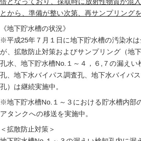
倍となっており、採取時に放射性物質が混
とから、準備が整い次第、再サンプリング
《地下貯水槽の状況》
※平成25年７月１日に地下貯水槽の汚染水
が、拡散防止対策およびサンプリング（地下
孔水、地下貯水槽No.１～４，６,７の漏え
孔、地下水バイパス調査孔、地下水バイパス揚
孔）は継続実施中。
※地下貯水槽No.１～３における貯水槽内
アタンクへの移送を実施中。
＜拡散防止対策＞
地下貯水槽No.１～３の漏えい検知孔内に