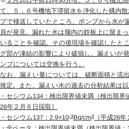
※
２月10日午前11時30分頃、５，６号機
て、５，６号機地下滞留水を浄化した構内散
プで移送していたところ、ポンプから水が
員が発見。漏れた水は堰内の鉄板上に留ま
いることを確認。その後現場を確認したと
グ部が凍結の影響により破損し、漏えいが
ンプについては交換を行う。
なお、漏えい量については、破断面積と流出
推定。また、漏えい水の過去の分析結果は
・セシウム134：検出限界値未満（検出限界値：
26年２月６日採取］
-3
3
・セシウム137：2.9×10
Bq/cm
［平成26
・全ベータ：検出限界値未満（検出限界値：1.