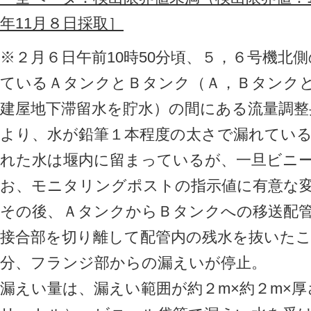
年11月８日採取］
※２月６日午前10時50分頃、５，６号機北
ているＡタンクとＢタンク（Ａ，Ｂタンク
建屋地下滞留水を貯水）の間にある流量調整
より、水が鉛筆１本程度の太さで漏れてい
れた水は堰内に留まっているが、一旦ビニ
お、モニタリングポストの指示値に有意な
その後、ＡタンクからＢタンクへの移送配
接合部を切り離して配管内の残水を抜いた
分、フランジ部からの漏えいが停止。
漏えい量は、漏えい範囲が約２m×約２m×