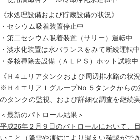
《水処理設備および貯蔵設備の状況》
・セシウム吸着装置停止中
・第二セシウム吸着装置（サリー）運転中
・淡水化装置は水バランスをみて断続運転中
・多核種除去設備（ＡＬＰＳ）ホット試験中
《Ｈ４エリアタンクおよび周辺排水路の状
※Ｈ４エリアＩグループNo.５タンクから
のタンクの監視、および詳細な調査を継続
＜最新のパトロール結果＞
平成26年２月９日のパトロールにおいて、
いこと（降雪や凍結により漏えい確認がで