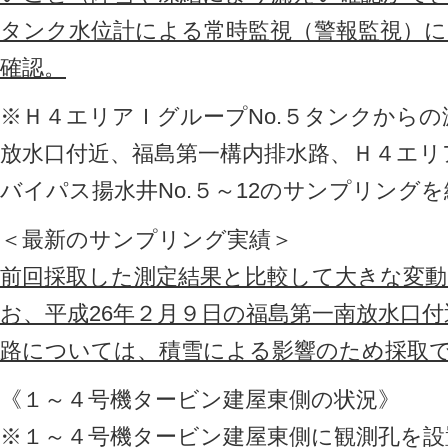
タンク水位計による常時監視（警報監視）
確認。
※Ｈ４エリアＩグループNo.５タンクから
放水口付近、福島第一構内排水路、Ｈ４エリ
バイパス揚水井No.５～12のサンプリング
＜最新のサンプリング実績＞
前回採取した測定結果と比較して大きな変
お、平成26年２月９日の福島第一南放水口
路については、積雪による影響のため採取
《１～４号機タービン建屋東側の状況》
※１～４号機タービン建屋東側に観測孔を設