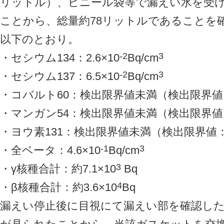
リットル）、ビニール袋等で漏えい水を受け
ことから、総量約78リットルであることを
以下のとおり。
-2
3
・セシウム134：2.6×10
Bq/cm
-2
3
・セシウム137：6.5×10
Bq/cm
・コバルト60：検出限界値未満（検出限界値：1
・マンガン54：検出限界値未満（検出限界値：8
・ヨウ素131：検出限界値未満（検出限界値：1
-1
3
・全ベータ：4.6×10
Bq/cm
3
・γ核種合計：約7.1×10
Bq
4
・β核種合計：約3.6×10
Bq
漏えい停止後に目視にて漏えい部を確認し