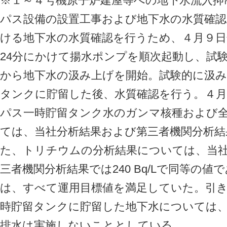
※１～４号機原子炉建屋等への地下水流入抑
パス設備の設置工事および地下水の水質確
ける地下水の水質確認を行うため、４月９日午
24分にかけて揚水ポンプを順次起動し、試
から地下水の汲み上げを開始。試験的に汲み
タンクに貯留した後、水質確認を行う。４月
パス一時貯留タンク水のガンマ核種および
ては、当社分析結果および第三者機関分析結
た、トリチウムの分析結果については、当社分析
三者機関分析結果では240 Bq/Lで同等の
は、すべて運用目標値を満足していた。引
時貯留タンクに貯留した地下水については
排水は実施しないこととしている。