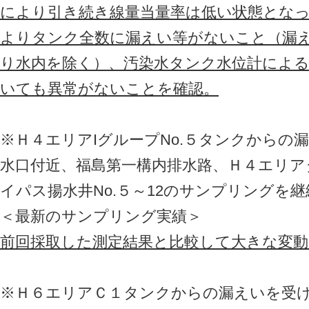
により引き続き線量当量率は低い状態とな
よりタンク全数に漏えい等がないこと（漏
り水内を除く）、汚染水タンク水位計による
いても異常がないことを確認。
※Ｈ４エリアIグループNo.５タンクからの
水口付近、福島第一構内排水路、Ｈ４エリア
イパス揚水井No.５～12のサンプリングを
＜最新のサンプリング実績＞
前回採取した測定結果と比較して大きな変
※Ｈ６エリアＣ１タンクからの漏えいを受