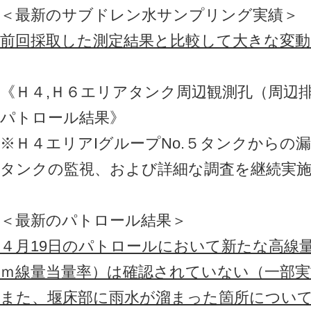
＜最新のサブドレン水サンプリング実績＞
前回採取した測定結果と比較して大きな変
《Ｈ４,Ｈ６エリアタンク周辺観測孔（周辺
パトロール結果》
※Ｈ４エリアIグループNo.５タンクからの
タンクの監視、および詳細な調査を継続実
＜最新のパトロール結果＞
４月19日のパトロールにおいて新たな高線量
ｍ線量当量率）は確認されていない（一部
また、堰床部に雨水が溜まった箇所につい