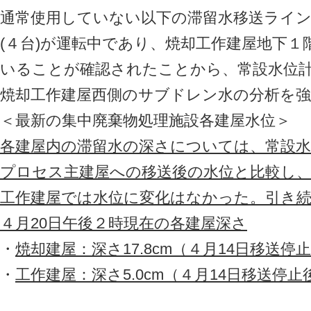
通常使用していない以下の滞留水移送ライ
(４台)が運転中であり、焼却工作建屋地下
いることが確認されたことから、常設水位
焼却工作建屋西側のサブドレン水の分析を強
＜最新の集中廃棄物処理施設各建屋水位＞
各建屋内の滞留水の深さについては、常設
プロセス主建屋への移送後の水位と比較し、焼
工作建屋では水位に変化はなかった。引き
４月20日午後２時現在の各建屋深さ
・
焼却建屋：深さ17.8cm（４月14日移送停止
・
工作建屋：深さ5.0cm（４月14日移送停