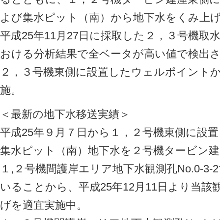
よび集水ピット（南）から地下水をくみ上
平成25年11月27日に採取した２，３号機
おける分析結果で全ベータが高い値で検出
２，３号機東側に設置したウェルポイント
施。
＜最新の地下水移送実績＞
平成25年９月７日から１，２号機東側に設
集水ピット（南）地下水を２号機タービン建
１,２号機間護岸エリア地下水観測孔No.0-3
いることから、平成25年12月11日より当
げを適宜実施中。