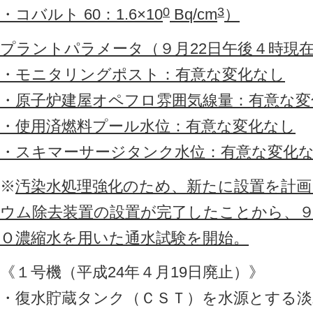
0
3
・コバルト 60：1.6×10
Bq/cm
）
プラントパラメータ（９月22日午後４時現
・モニタリングポスト：有意な変化なし
・原子炉建屋オペフロ雰囲気線量：有意な変
・使用済燃料プール水位：有意な変化なし
・スキマーサージタンク水位：有意な変化
※
汚染水処理強化のため、新たに設置を計
ウム除去装置の設置が完了したことから、９
Ｏ濃縮水を用いた通水試験を開始。
《１号機（平成24年４月19日廃止）》
・復水貯蔵タンク（ＣＳＴ）を水源とする淡