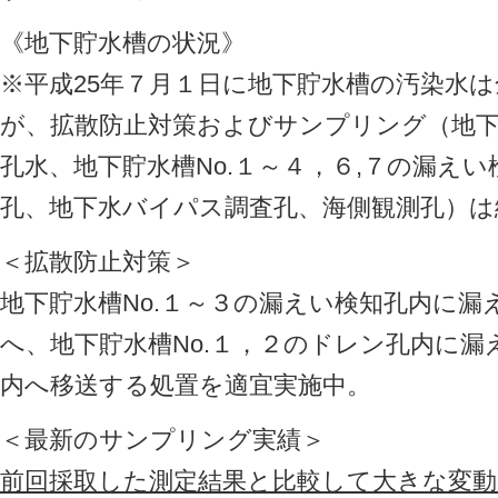
《地下貯水槽の状況》
※平成25年７月１日に地下貯水槽の汚染水
が、拡散防止対策およびサンプリング（地下
孔水、地下貯水槽No.１～４，６,７の漏え
孔、地下水バイパス調査孔、海側観測孔）は
＜拡散防止対策＞
地下貯水槽No.１～３の漏えい検知孔内に
へ、地下貯水槽No.１，２のドレン孔内に
内へ移送する処置を適宜実施中。
＜最新のサンプリング実績＞
前回採取した測定結果と比較して大きな変