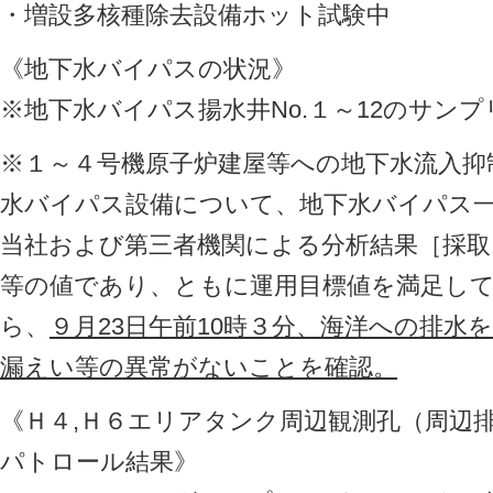
・増設多核種除去設備ホット試験中
《地下水バイパスの状況》
※地下水バイパス揚水井No.１～12のサン
※１～４号機原子炉建屋等への地下水流入抑
水バイパス設備について、地下水バイパス
当社および第三者機関による分析結果［採取
等の値であり、ともに運用目標値を満足し
ら、
９月23日午前10時３分、海洋への排水
漏えい等の異常がないことを確認。
《Ｈ４,Ｈ６エリアタンク周辺観測孔（周辺
パトロール結果》