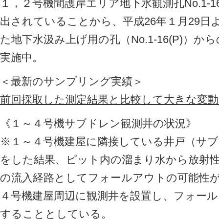
１，２号機間護岸エリア地下水観測孔No.1-
出されていることから、平成26年１月29日
た地下水汲み上げ用の孔（No.1-16(P)）
実施中。
＜最新のサンプリング実績＞
前回採取した測定結果と比較して大きな変
《１～４号機サブドレン観測井の状況》
※１～４号機建屋に隣接している井戸（サ
をした結果、ピット内の溜まり水から放射
の流入経路としてフォールアウトの可能性
４号機建屋周辺に観測井を設置し、フォー
することとしている。