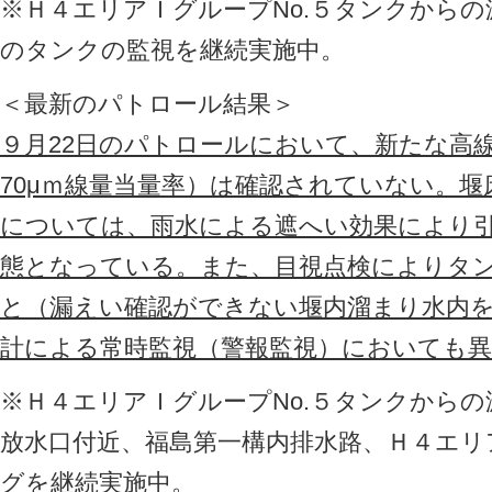
※Ｈ４エリアＩグループNo.５タンクから
のタンクの監視を継続実施中。
＜最新のパトロール結果＞
９月22日のパトロールにおいて、新たな高
70μｍ線量当量率）は確認されていない。
については、雨水による遮へい効果により
態となっている。また、目視点検によりタ
と（漏えい確認ができない堰内溜まり水内
計による常時監視（警報監視）においても
※Ｈ４エリアＩグループNo.５タンクから
放水口付近、福島第一構内排水路、Ｈ４エリ
グを継続実施中。