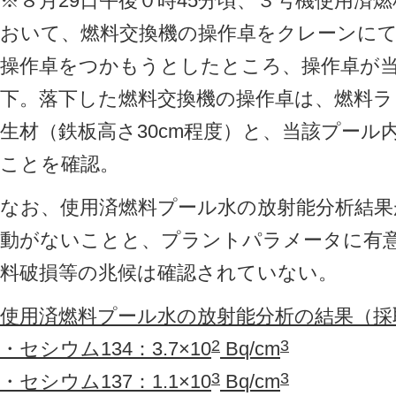
※８月29日午後０時45分頃、３号機使用済
おいて、燃料交換機の操作卓をクレーンに
操作卓をつかもうとしたところ、操作卓が
下。落下した燃料交換機の操作卓は、燃料ラ
生材（鉄板高さ30cm程度）と、当該プール
ことを確認。
なお、使用済燃料プール水の放射能分析結果
動がないことと、プラントパラメータに有
料破損等の兆候は確認されていない。
使用済燃料プール水の放射能分析の結果（採
2
3
・セシウム134：3.7×10
Bq/cm
3
3
・セシウム137：1.1×10
Bq/cm