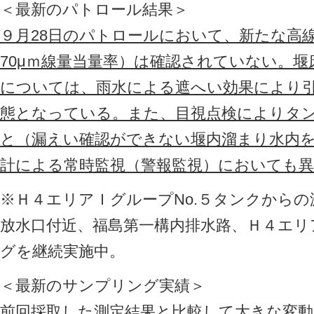
＜最新のパトロール結果＞
９月28日のパトロールにおいて、新たな高
70μｍ線量当量率）は確認されていない。
については、雨水による遮へい効果により
態となっている。また、目視点検によりタ
と（漏えい確認ができない堰内溜まり水内
計による常時監視（警報監視）においても
※Ｈ４エリアＩグループNo.５タンクから
放水口付近、福島第一構内排水路、Ｈ４エリ
グを継続実施中。
＜最新のサンプリング実績＞
前回採取した測定結果と比較して大きな変