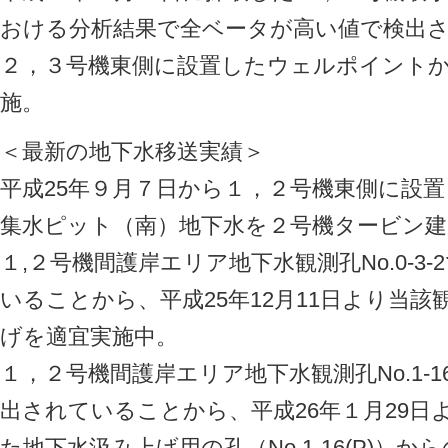
おける分析結果で全ベータが高い値で検出
２，３号機東側に設置したウェルポイント
施。
＜最新の地下水移送実績＞
平成25年９月７日から１，２号機東側に設
集水ピット（南）地下水を２号機タービン建
１,２号機間護岸エリア地下水観測孔No.0-3
いることから、平成25年12月11日より当
げを適宜実施中。
１，２号機間護岸エリア地下水観測孔No.1-
出されていることから、平成26年１月29日
た地下水汲み上げ用の孔（No.1-16(P)）