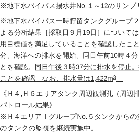
※地下水バイパス揚水井No.１～12のサン
※地下水バイパス一時貯留タンクグループ
よる分析結果［採取日９月19日］について
用目標値を満足していることを確認したことか
分、海洋への排水を開始。同日午前10時４
とを確認。
同日午後３時37分に排水を停止
3
ことを確認。なお、排水量は1,422m
。
《Ｈ４,Ｈ６エリアタンク周辺観測孔（周辺
パトロール結果》
※Ｈ４エリアＩグループNo.５タンクから
のタンクの監視を継続実施中。