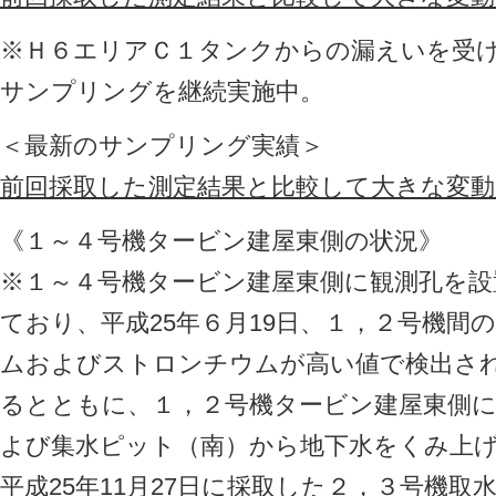
※Ｈ６エリアＣ１タンクからの漏えいを受
サンプリングを継続実施中。
＜最新のサンプリング実績＞
前回採取した測定結果と比較して大きな変
《１～４号機タービン建屋東側の状況》
※１～４号機タービン建屋東側に観測孔を設
ており、平成25年６月19日、１，２号機間
ムおよびストロンチウムが高い値で検出さ
るとともに、１，２号機タービン建屋東側
よび集水ピット（南）から地下水をくみ上
平成25年11月27日に採取した２，３号機