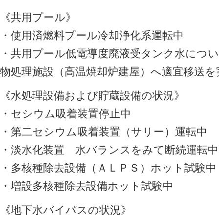
《共用プール》
・使用済燃料プール冷却浄化系運転中
・共用プール低電導度廃液受タンク水につ
物処理施設（高温焼却炉建屋）へ適宜移送を
《水処理設備および貯蔵設備の状況》
・セシウム吸着装置停止中
・第二セシウム吸着装置（サリー）運転中
・淡水化装置 水バランスをみて断続運転中
・多核種除去設備（ＡＬＰＳ）ホット試験中
・増設多核種除去設備ホット試験中
《地下水バイパスの状況》