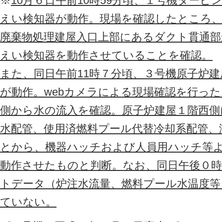
※
10月６日午前10時59分頃、１号機ター
えい検知器が動作。現場を確認したところ
廃棄物処理建屋入口上部にあるダクト貫通部
えい検知器を動作させていることを確認。
また、同日午前11時７分頃、３号機原子炉
が動作。webカメラによる現場確認を行っ
側から水の流入を確認。原子炉建屋１階西側
水配管、使用済燃料プール代替冷却系配管、
とから、機器ハッチおよび人員用ハッチ等
動作させたものと判断。なお、同日午後０時
トデータ（炉注水流量、燃料プール水温度等
ていない。