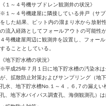
《１～４号機サブドレン観測井の状況》
※１～４号機建屋に隣接している井戸（サ
をした結果、ピット内の溜まり水から放射
の流入経路としてフォールアウトの可能性
４号機建屋周辺に観測井を設置し、フォー
することとしている。
《地下貯水槽の状況》
※平成25年７月１日に地下貯水槽の汚染水
が、拡散防止対策およびサンプリング（地下
孔水、地下貯水槽No.１～４，６,７の漏え
孔、地下水バイパス調査孔、海側観測孔）は