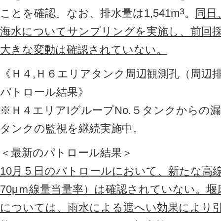
3
ことを確認。なお、排水量は1,541m
。
同日
海水についてサンプリングを実施し、前回
大きな変動は確認されていない。
《Ｈ４,Ｈ６エリアタンク周辺観測孔（周辺
パトロール結果》
※Ｈ４エリアIグループNo.５タンクからの
タンクの監視を継続実施中。
＜最新のパトロール結果＞
10月５日のパトロールにおいて、新たな高
70μｍ線量当量率）は確認されていない。
については、雨水による遮へい効果により