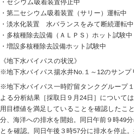
・セシウム吸着装置停止中
・第二セシウム吸着装置（サリー）運転中
・淡水化装置 水バランスをみて断続運転中
・多核種除去設備（ＡＬＰＳ）ホット試験中
・増設多核種除去設備ホット試験中
《地下水バイパスの状況》
※地下水バイパス揚水井No.１～12のサン
※地下水バイパス一時貯留タンクグループ
よる分析結果［採取日９月24日］について
用目標値を満足していることを確認したことか
分、海洋への排水を開始。同日午前９時49
とを確認。同日午後３時57分に排水を停止