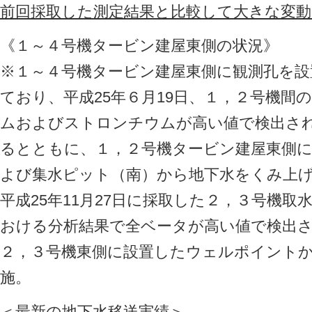
前回採取した測定結果と比較して大きな変
《１～４号機タービン建屋東側の状況》
※１～４号機タービン建屋東側に観測孔を設
ており、平成25年６月19日、１，２号機間
ムおよびストロンチウムが高い値で検出さ
るとともに、１，２号機タービン建屋東側
よび集水ピット（南）から地下水をくみ上
平成25年11月27日に採取した２，３号機
おける分析結果で全ベータが高い値で検出
２，３号機東側に設置したウェルポイント
施。
＜最新の地下水移送実績＞