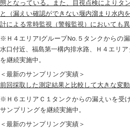
態となっている。また、目視点検によりタ
と（漏えい確認ができない堰内溜まり水内
計による常時監視（警報監視）においても
※Ｈ４エリアIグループNo.５タンクからの
水口付近、福島第一構内排水路、Ｈ４エリ
を継続実施中。
＜最新のサンプリング実績＞
前回採取した測定結果と比較して大きな変
※Ｈ６エリアＣ１タンクからの漏えいを受
サンプリングを継続実施中。
＜最新のサンプリング実績＞