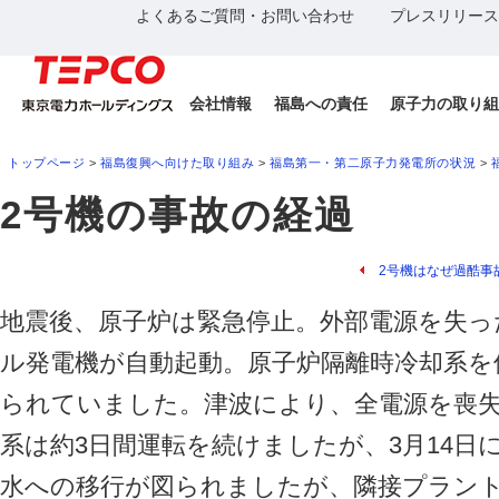
よくあるご質問・お問い合わせ
プレスリリース
会社情報
福島への責任
原子力の取り組
トップページ
>
福島復興へ向けた取り組み
>
福島第一・第二原子力発電所の状況
>
2号機の事故の経過
2号機はなぜ過酷事
地震後、原子炉は緊急停止。外部電源を失っ
ル発電機が自動起動。原子炉隔離時冷却系を
られていました。津波により、全電源を喪
系は約3日間運転を続けましたが、3月14日
水への移行が図られましたが、隣接プラン