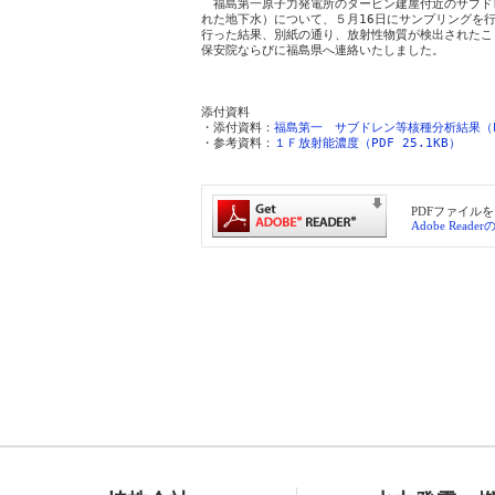
　福島第一原子力発電所のタービン建屋付近のサブド
れた地下水）について、５月16日にサンプリングを行
行った結果、別紙の通り、放射性物質が検出されたこ
保安院ならびに福島県へ連絡いたしました。

　　　　　　　　　　　　　　　　　　　　　　　　
添付資料

・添付資料：
福島第一　サブドレン等核種分析結果（PD
・参考資料：
１Ｆ放射能濃度（PDF 25.1KB）
PDFファイルを
Adobe Read