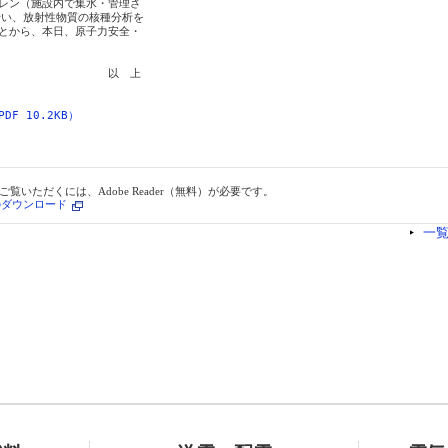
レン（施設内で集水・管理さ

い、放射性物質の核種分析を

とから、本日、原子力安全・

　　　　　　　　　　以　上

F 10.2KB）
ご覧いただくには、Adobe Reader（無料）が必要です。
erのダウンロード
一