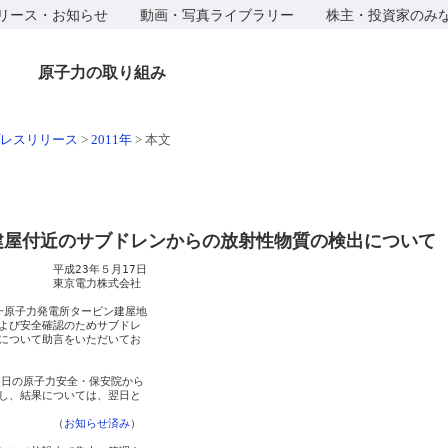
リース・お知らせ
動画・写真ライブラリー
株主・投資家のみ
原子力の取り組み
レスリリース
>
2011年
>
本文
建屋付近のサブドレンからの放射性物質の検出について
　　　　平成23年５月17日

　　　　　東京電力株式会社

一原子力発電所タービン建屋地

よび安全確認のためサブドレ

について助言をいただいてお

日の原子力安全・保安院から

し、結果については、翌日と

　　　　　（
お知らせ済み
）
