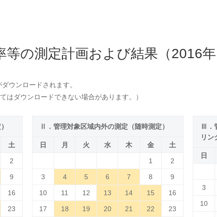
率等の測定計画および結果（2016年
がダウンロードされます。
てはダウンロードできない場合があります。）
定）
Ⅱ．管理対象区域内外の測定（随時測定）
Ⅲ．
リン
土
日
月
火
水
木
金
土
日
2
1
2
9
3
4
5
6
7
8
9
3
16
10
11
12
13
14
15
16
10
23
17
18
19
20
21
22
23