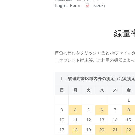
English Form
（348KB）
線量
黄色の日付をクリックするとzipファイル
（タブレット端末等、ご利用の機器によっ
Ⅰ．管理対象区域内外の測定（定期測
日
月
火
水
木
金
1
3
4
5
6
7
8
10
11
12
13
14
15
17
18
19
20
21
22