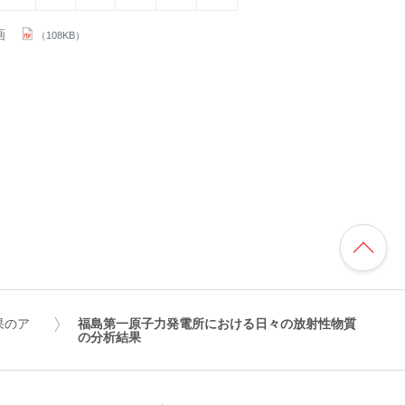
画
（108KB）
果のア
福島第一原子力発電所における日々の放射性物質
の分析結果