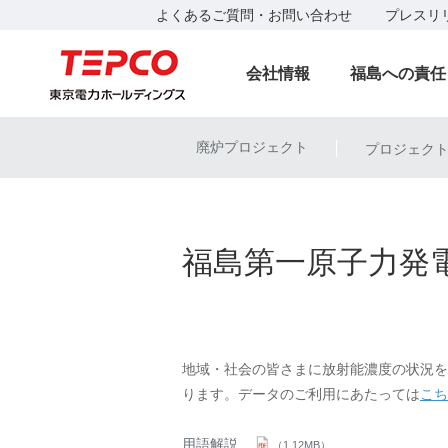
よくあるご質問・お問い合わせ
プレスリ
会社情報
福島への責任
廃炉プロジェクト
プロジェク
|
福島第一原子力発
地域・社会の皆さまに放射能濃度の状況を
ります。データのご利用にあたっては
こち
用語解説
（1,12MB）