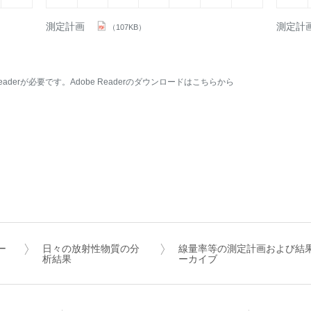
測定計画
測定計
（107KB）
aderが必要です。Adobe Readerのダウンロードはこちらから
ー
日々の放射性物質の分
線量率等の測定計画および結
析結果
ーカイブ