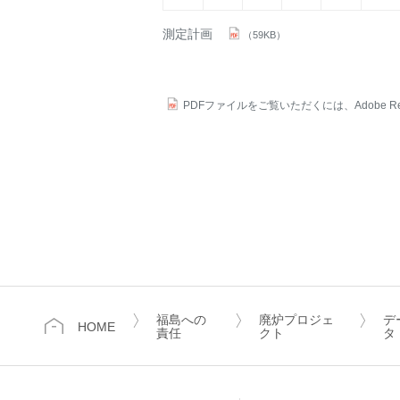
測定計画
（59KB）
PDFファイルをご覧いただくには、Adobe Re
福島への
廃炉プロジェ
デ
HOME
責任
クト
タ