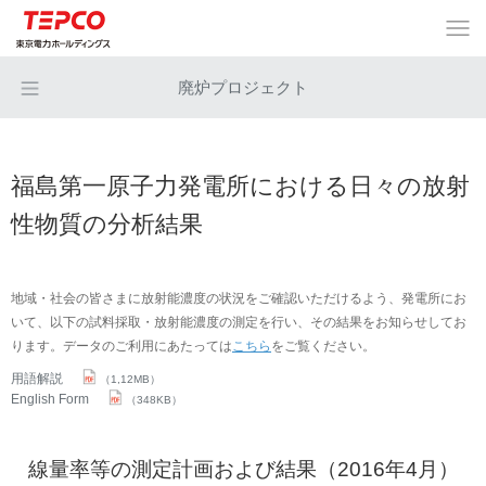
廃炉プロジェクト
福島第一原子力発電所における日々の放射
性物質の分析結果
地域・社会の皆さまに放射能濃度の状況をご確認いただけるよう、発電所にお
いて、以下の試料採取・放射能濃度の測定を行い、その結果をお知らせしてお
ります。データのご利用にあたっては
こちら
をご覧ください。
用語解説
（1,12MB）
English Form
（348KB）
線量率等の測定計画および結果（2016年4月）