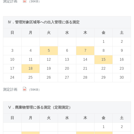
測定計画
（36KB）
Ⅳ．管理対象区域等への出入管理に係る測定
日
月
火
水
木
金
土
1
2
3
4
5
6
7
8
9
10
11
12
13
14
15
16
17
18
19
20
21
22
23
24
25
26
27
28
29
30
測定計画
（59KB）
Ⅴ．廃棄物管理に係る測定（定期測定）
日
月
火
水
木
金
土
1
2