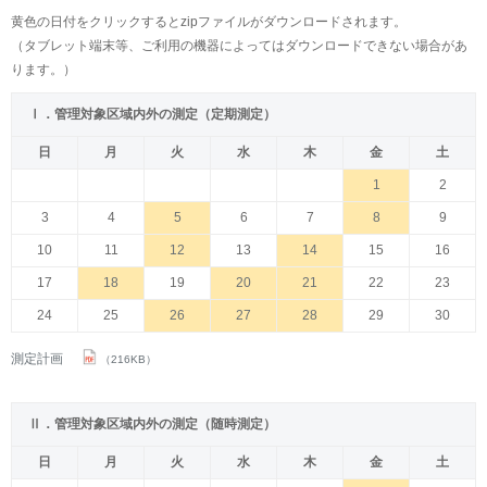
黄色の日付をクリックするとzipファイルがダウンロードされます。
（タブレット端末等、ご利用の機器によってはダウンロードできない場合があ
ります。）
Ⅰ．管理対象区域内外の測定（定期測定）
日
月
火
水
木
金
土
1
2
3
4
5
6
7
8
9
10
11
12
13
14
15
16
17
18
19
20
21
22
23
24
25
26
27
28
29
30
測定計画
（216KB）
Ⅱ．管理対象区域内外の測定（随時測定）
日
月
火
水
木
金
土