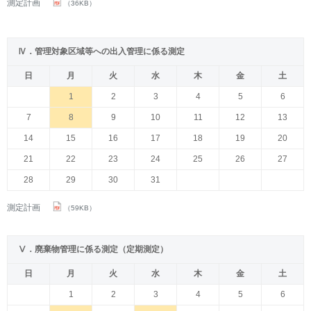
測定計画
（36KB）
Ⅳ．管理対象区域等への出入管理に係る測定
日
月
火
水
木
金
土
1
2
3
4
5
6
7
8
9
10
11
12
13
14
15
16
17
18
19
20
21
22
23
24
25
26
27
28
29
30
31
測定計画
（59KB）
Ⅴ．廃棄物管理に係る測定（定期測定）
日
月
火
水
木
金
土
1
2
3
4
5
6