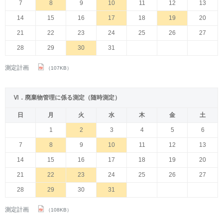
7
8
9
10
11
12
13
14
15
16
17
18
19
20
21
22
23
24
25
26
27
28
29
30
31
測定計画
（107KB）
Ⅵ．廃棄物管理に係る測定（随時測定）
日
月
火
水
木
金
土
1
2
3
4
5
6
7
8
9
10
11
12
13
14
15
16
17
18
19
20
21
22
23
24
25
26
27
28
29
30
31
測定計画
（108KB）