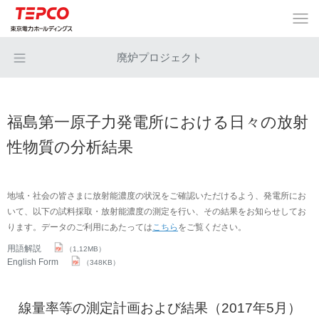
廃炉プロジェクト
福島第一原子力発電所における日々の放射
性物質の分析結果
地域・社会の皆さまに放射能濃度の状況をご確認いただけるよう、発電所にお
いて、以下の試料採取・放射能濃度の測定を行い、その結果をお知らせしてお
ります。データのご利用にあたっては
こちら
をご覧ください。
用語解説
（1,12MB）
English Form
（348KB）
線量率等の測定計画および結果（2017年5月）