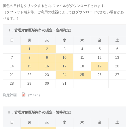
黄色の日付をクリックするとzipファイルがダウンロードされます。
（タブレット端末等、ご利用の機器によってはダウンロードできない場合があ
ります。）
Ⅰ．管理対象区域内外の測定（定期測定）
日
月
火
水
木
金
土
1
2
3
4
5
6
7
8
9
10
11
12
13
14
15
16
17
18
19
20
21
22
23
24
25
26
27
28
29
30
31
測定計画
（216KB）
Ⅱ．管理対象区域内外の測定（随時測定）
日
月
火
水
木
金
土