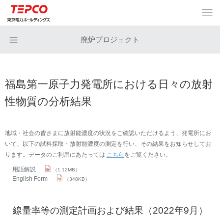
廃炉プロジェクト
福島第一原子力発電所における日々の放射
性物質の分析結果
地域・社会の皆さまに放射能濃度の状況をご確認いただけるよう、発電所にお
いて、以下の試料採取・放射能濃度の測定を行い、その結果をお知らせしてお
ります。データのご利用にあたっては
こちら
をご覧ください。
用語解説
（1.12MB）
English Form
（348KB）
線量率等の測定計画および結果（2022年9月）