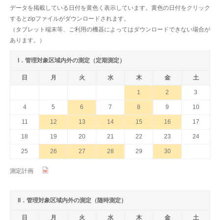
データを掲載している日付を黄色く表示しています。黄色の日付をクリック
するとzipファイルがダウンロードされます。
（タブレット端末等、ご利用の機器によってはダウンロードできない場合が
あります。）
I．管理対象区域内外の測定（定期測定）
日
月
火
水
木
金
土
1
2
3
4
5
6
7
8
9
10
11
12
13
14
15
16
17
18
19
20
21
22
23
24
25
26
27
28
29
30
測定計画
II．管理対象区域内外の測定（随時測定）
日
月
火
水
木
金
土