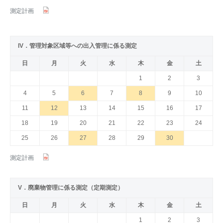
測定計画
IV．管理対象区域等への出入管理に係る測定
日
月
火
水
木
金
土
1
2
3
4
5
6
7
8
9
10
11
12
13
14
15
16
17
18
19
20
21
22
23
24
25
26
27
28
29
30
測定計画
V．廃棄物管理に係る測定（定期測定）
日
月
火
水
木
金
土
1
2
3