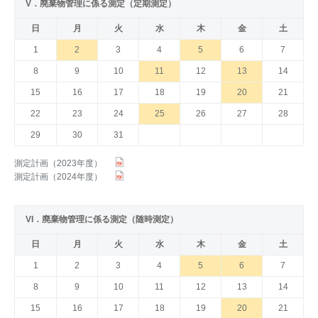
V．廃棄物管理に係る測定（定期測定）
日
月
火
水
木
金
土
1
2
3
4
5
6
7
8
9
10
11
12
13
14
15
16
17
18
19
20
21
22
23
24
25
26
27
28
29
30
31
測定計画（2023年度）
測定計画（2024年度）
VI．廃棄物管理に係る測定（随時測定）
日
月
火
水
木
金
土
1
2
3
4
5
6
7
8
9
10
11
12
13
14
15
16
17
18
19
20
21