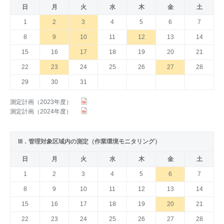
日
月
火
水
木
金
土
1
2
3
4
5
6
7
8
9
10
11
12
13
14
15
16
17
18
19
20
21
22
23
24
25
26
27
28
29
30
31
測定計画（2023年度）
測定計画（2024年度）
III．管理対象区域内の測定（作業環境モニタリング）
日
月
火
水
木
金
土
1
2
3
4
5
6
7
8
9
10
11
12
13
14
15
16
17
18
19
20
21
22
23
24
25
26
27
28