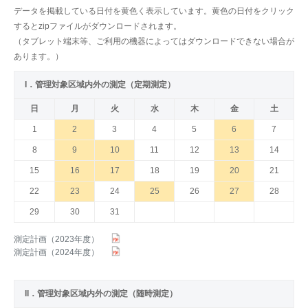
データを掲載している日付を黄色く表示しています。黄色の日付をクリック
するとzipファイルがダウンロードされます。
（タブレット端末等、ご利用の機器によってはダウンロードできない場合が
あります。）
I．管理対象区域内外の測定（定期測定）
日
月
火
水
木
金
土
1
2
3
4
5
6
7
8
9
10
11
12
13
14
15
16
17
18
19
20
21
22
23
24
25
26
27
28
29
30
31
測定計画（2023年度）
測定計画（2024年度）
II．管理対象区域内外の測定（随時測定）