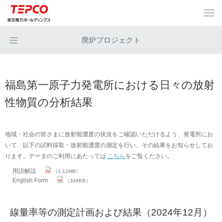
廃炉プロジェクト
福島第一原子力発電所における日々の放射
性物質の分析結果
地域・社会の皆さまに放射能濃度の状況をご確認いただけるよう、発電所にお
いて、以下の試料採取・放射能濃度の測定を行い、その結果をお知らせしてお
ります。データのご利用にあたっては
こちら
をご覧ください。
用語解説
（1.12MB）
English Form
（348KB）
線量率等の測定計画および結果（2024年12月）