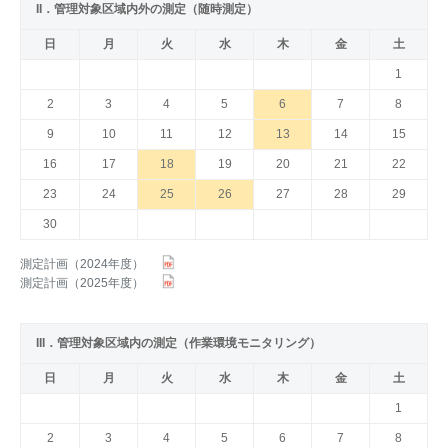
II．管理対象区域内外の測定（随時測定）
日
月
火
水
木
金
土
1
2
3
4
5
6
7
8
9
10
11
12
13
14
15
16
17
18
19
20
21
22
23
24
25
26
27
28
29
30
測定計画（2024年度）
測定計画（2025年度）
III．管理対象区域内の測定（作業環境モニタリング）
日
月
火
水
木
金
土
1
2
3
4
5
6
7
8