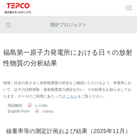
廃炉プロジェクト
福島第一原子力発電所における日々の放射
性物質の分析結果
地域・社会の皆さまに放射能濃度の状況をご確認いただけるよう、発電所にお
いて、以下の試料採取・放射能濃度の測定を行い、その結果をお知らせしてお
ります。データのご利用にあたっては
こちら
をご覧ください。
用語解説
（1.12MB）
English Form
（348KB）
線量率等の測定計画および結果（2025年11月）