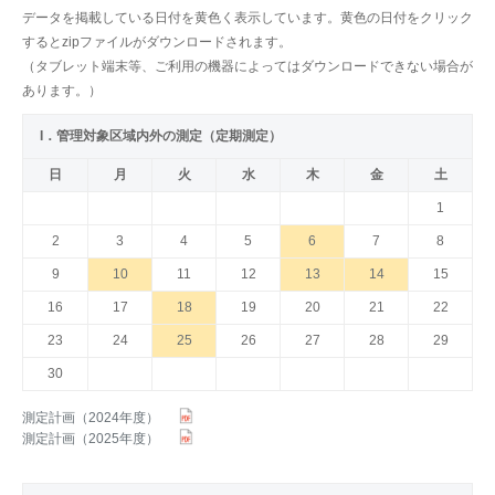
データを掲載している日付を黄色く表示しています。黄色の日付をクリック
するとzipファイルがダウンロードされます。
（タブレット端末等、ご利用の機器によってはダウンロードできない場合が
あります。）
I．管理対象区域内外の測定（定期測定）
日
月
火
水
木
金
土
1
2
3
4
5
6
7
8
9
10
11
12
13
14
15
16
17
18
19
20
21
22
23
24
25
26
27
28
29
30
測定計画（2024年度）
測定計画（2025年度）