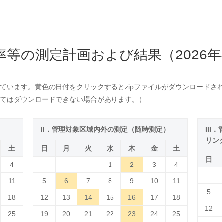
率等の測定計画および結果（2026年
ています。黄色の日付をクリックするとzipファイルがダウンロードさ
てはダウンロードできない場合があります。）
）
II．管理対象区域内外の測定（随時測定）
II
リン
土
日
月
火
水
木
金
土
日
4
1
2
3
4
11
5
6
7
8
9
10
11
5
18
12
13
14
15
16
17
18
12
25
19
20
21
22
23
24
25