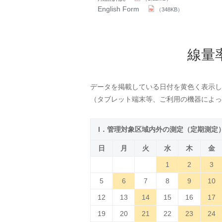
English Form
（348KB）
線量
データを掲載している日付を黄色く表示し
（タブレット端末等、ご利用の機器によっ
I．管理対象区域内外の測定（定期測定
日
月
火
水
木
金
1
2
3
5
6
7
8
9
10
12
13
14
15
16
17
19
20
21
22
23
24