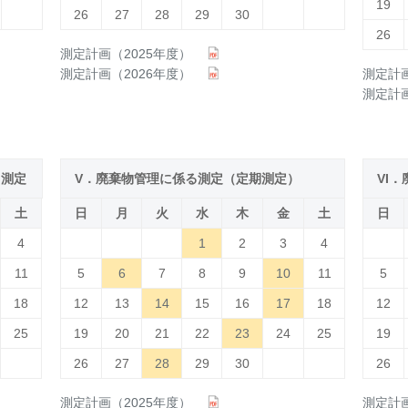
19
26
27
28
29
30
26
測定計画（2025年度）
測定計画（2026年度）
測定計画
測定計画
る測定
V．廃棄物管理に係る測定（定期測定）
VI
土
日
月
火
水
木
金
土
日
4
1
2
3
4
11
5
6
7
8
9
10
11
5
18
12
13
14
15
16
17
18
12
25
19
20
21
22
23
24
25
19
26
27
28
29
30
26
測定計画（2025年度）
測定計画