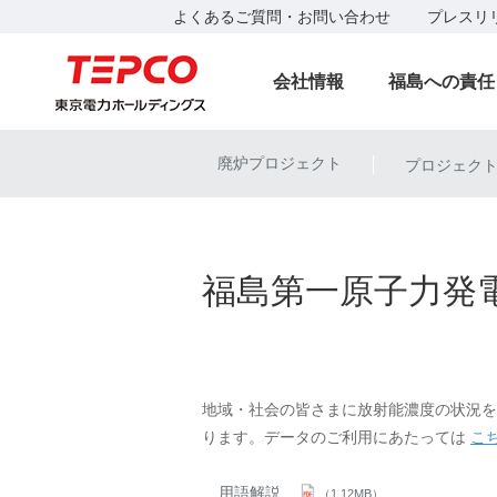
よくあるご質問・お問い合わせ
プレスリ
会社情報
福島への責任
廃炉プロジェクト
プロジェク
|
福島第一原子力発
地域・社会の皆さまに放射能濃度の状況を
ります。データのご利用にあたっては
こ
用語解説
（1.12MB）