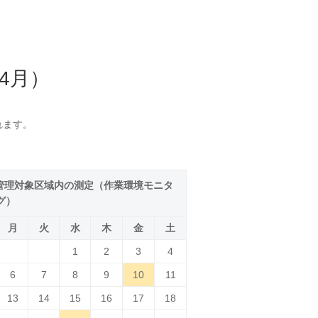
4月）
れます。
I．管理対象区域内の測定（作業環境モニタ
グ）
月
火
水
木
金
土
1
2
3
4
6
7
8
9
10
11
13
14
15
16
17
18